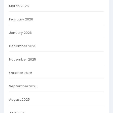
March 2026
February 2026
January 2026
December 2025
November 2025
October 2025
September 2025
August 2025
July 2025