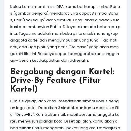
Kalau kamu memilih sisi DEA, kamu berharap simbol Bonu
s (gambar penjara) mendarat. Jika dapat 3 simbol Bonu
s, Fitur "Locked Up" akan dimulai. Kamu akan dibawa ke lo
kasi persembunyian Pablo. Di layar akan ada beberapa p
intu. Tugasmu adalah membuka pintu untuk menangkap
anggota kartel dan mengumpulkan uang tunai. Tapi hati-
hati, ada juga pintu yang berisi "Release" yang akan men
gakhiri fitur ini. Rasanya seperti penggerebekan sungguh
an—penuh ketidakpastian dan adrenalin.
Bergabung dengan Kartel:
Drive-By Feature (Fitur
Kartel)
Pilih sisi gelap, dan kamu menantikan simbol Bonus deng
an logo kartel. Dapatkan 3 simbol, dan kamu masuk ke Fit
ur "Drive-By". Kamu akan naik mobil bersama anggota ka
rtel, menyusuri jalanan kota. Di setiap jalan, kamu akan di
beri pilihan untuk mengambil paket uang atau melanjutka