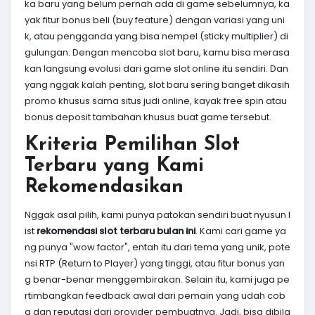
ka baru yang belum pernah ada di game sebelumnya, ka
yak fitur bonus beli (buy feature) dengan variasi yang uni
k, atau pengganda yang bisa nempel (sticky multiplier) di
gulungan. Dengan mencoba slot baru, kamu bisa merasa
kan langsung evolusi dari game slot online itu sendiri. Dan
yang nggak kalah penting, slot baru sering banget dikasih
promo khusus sama situs judi online, kayak free spin atau
bonus deposit tambahan khusus buat game tersebut.
Kriteria Pemilihan Slot
Terbaru yang Kami
Rekomendasikan
Nggak asal pilih, kami punya patokan sendiri buat nyusun l
ist
rekomendasi slot terbaru bulan ini
. Kami cari game ya
ng punya "wow factor", entah itu dari tema yang unik, pote
nsi RTP (Return to Player) yang tinggi, atau fitur bonus yan
g benar-benar menggembirakan. Selain itu, kami juga pe
rtimbangkan feedback awal dari pemain yang udah cob
a dan reputasi dari provider pembuatnya. Jadi, bisa dibila