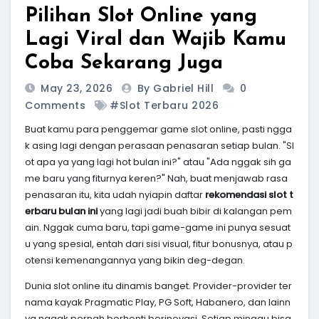
Pilihan Slot Online yang
Lagi Viral dan Wajib Kamu
Coba Sekarang Juga
May 23, 2026
By Gabriel Hill
0
Comments
#slot Terbaru 2026
Buat kamu para penggemar game slot online, pasti ngga
k asing lagi dengan perasaan penasaran setiap bulan. "Sl
ot apa ya yang lagi hot bulan ini?" atau "Ada nggak sih ga
me baru yang fiturnya keren?" Nah, buat menjawab rasa
penasaran itu, kita udah nyiapin daftar
rekomendasi slot t
erbaru bulan ini
yang lagi jadi buah bibir di kalangan pem
ain. Nggak cuma baru, tapi game-game ini punya sesuat
u yang spesial, entah dari sisi visual, fitur bonusnya, atau p
otensi kemenangannya yang bikin deg-degan.
Dunia slot online itu dinamis banget. Provider-provider ter
nama kayak Pragmatic Play, PG Soft, Habanero, dan lainn
ya nggak pernah berhenti berinovasi. Setiap minggu bisa