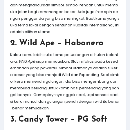
dan menghancurkan simbol-simbol rendah untuk memb
uka jalan bagi kemenangan besar. Ada juga free spin de
ngan pengganda yang bisa meningkat. Buat kamu yang s
uka tema lokal dengan sentuhan kualitas internasional, ini
adalah pilihan utama.
2. Wild Ape – Habanero
Kalau kamu lebih suka tema petualangan di hutan belant
ara,
Wild Ape
siap memuaskan. Slot ini fokus pada kesed
erhanaan yang powerful. Simbol utamanya adalah si ker
a besar yang bisa menjadi Wild dan Expanding. Saat simb
ol kera memenuhi gulungan, dia bisa mengembang dan
membuka peluang untuk kombinasi pemenang yang san
gat banyak. Gameplay-nya nggak ribet, tapi sensasi saat
si kera muncul dan gulungan penuh dengan wild itu benar
-benar memuaskan.
3. Candy Tower – PG Soft