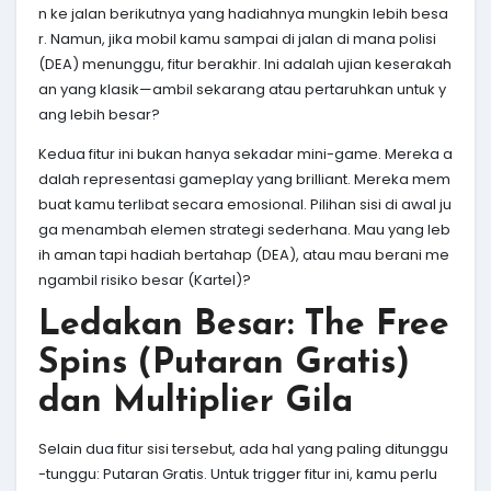
n ke jalan berikutnya yang hadiahnya mungkin lebih besa
r. Namun, jika mobil kamu sampai di jalan di mana polisi
(DEA) menunggu, fitur berakhir. Ini adalah ujian keserakah
an yang klasik—ambil sekarang atau pertaruhkan untuk y
ang lebih besar?
Kedua fitur ini bukan hanya sekadar mini-game. Mereka a
dalah representasi gameplay yang brilliant. Mereka mem
buat kamu terlibat secara emosional. Pilihan sisi di awal ju
ga menambah elemen strategi sederhana. Mau yang leb
ih aman tapi hadiah bertahap (DEA), atau mau berani me
ngambil risiko besar (Kartel)?
Ledakan Besar: The Free
Spins (Putaran Gratis)
dan Multiplier Gila
Selain dua fitur sisi tersebut, ada hal yang paling ditunggu
-tunggu: Putaran Gratis. Untuk trigger fitur ini, kamu perlu