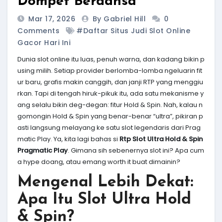
Dompet Berdansa
Mar 17, 2026
By Gabriel Hill
0
Comments
#Daftar Situs Judi Slot Online
Gacor Hari Ini
Dunia slot online itu luas, penuh warna, dan kadang bikin p
using milih. Setiap provider berlomba-lomba ngeluarin fit
ur baru, grafis makin canggih, dan janji RTP yang menggiu
rkan. Tapi di tengah hiruk-pikuk itu, ada satu mekanisme y
ang selalu bikin deg-degan: fitur Hold & Spin. Nah, kalau n
gomongin Hold & Spin yang benar-benar “ultra”, pikiran p
asti langsung melayang ke satu slot legendaris dari Prag
matic Play. Ya, kita lagi bahas si
Rtp Slot Ultra Hold & Spin
Pragmatic Play
. Gimana sih sebenernya slot ini? Apa cum
a hype doang, atau emang worth it buat dimainin?
Mengenal Lebih Dekat:
Apa Itu Slot Ultra Hold
& Spin?