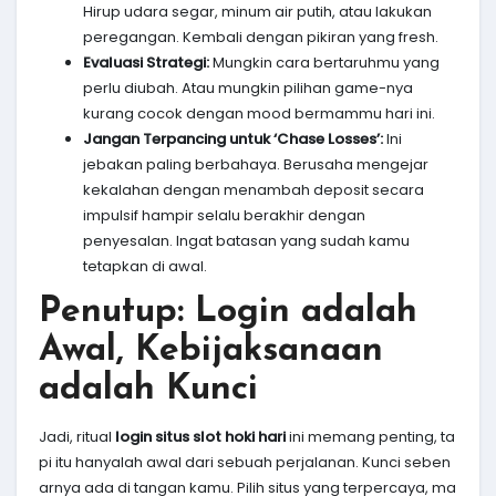
Hirup udara segar, minum air putih, atau lakukan
peregangan. Kembali dengan pikiran yang fresh.
Evaluasi Strategi:
Mungkin cara bertaruhmu yang
perlu diubah. Atau mungkin pilihan game-nya
kurang cocok dengan mood bermammu hari ini.
Jangan Terpancing untuk ‘Chase Losses’:
Ini
jebakan paling berbahaya. Berusaha mengejar
kekalahan dengan menambah deposit secara
impulsif hampir selalu berakhir dengan
penyesalan. Ingat batasan yang sudah kamu
tetapkan di awal.
Penutup: Login adalah
Awal, Kebijaksanaan
adalah Kunci
Jadi, ritual
login situs slot hoki hari
ini memang penting, ta
pi itu hanyalah awal dari sebuah perjalanan. Kunci seben
arnya ada di tangan kamu. Pilih situs yang terpercaya, ma