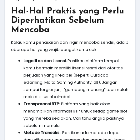
Hal-Hal Praktis yang Perlu
Diperhatikan Sebelum
Mencoba
Kalau kamu penasaran dan ingin mencoba sendiri, ada b
eberapa hal yang wajib banget kamu cek:
Legalitas dan Lisensi:
Pastikan platform tempat
kamu bermain memiliki lisensi resmi dari otoritas
perjudian yang kredibel (seperti Curacao
eGaming, Malta Gaming Authority, dll). Jangan
sampai tergiur janji “gampang menang” tapi malah
main di situs abal-abal.
Transparansi RTP:
Platform yang baik akan
menampilkan informasi RTP untuk setiap game slot
yang mereka sediakan. Cari tahu angka pastinya
sebelum memulai.
Metode Transaksi:
Pastikan ada metode deposit
dan withdraw yang nyaman dan aman buat kamu,