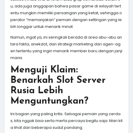
u, ada juga anggapan bahwa pasar game di wilayah tert
entu mungkin memiliki persaingan yang ketat, sehingga o
perator “memanjakan” pemain dengan settingan yang le
bih longgar untuk menarik minat.
Namun, ingat ya, ini seringkali berada di area abu-abu an
tara fakta, anekdot, dan strategi marketing dari agen-ag
en tertentu yang ingin menarik member baru dengan janji
manis.
Menguji Klaim:
Benarkah Slot Server
Rusia Lebih
Menguntungkan?
Ini bagian yang paling kritis. Sebagai pemain yang cerda
s, kita nggak bisa serta merta percaya begitu saja. Mari kit
a lihat dari beberapa sudut pandang.