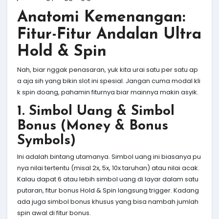
Anatomi Kemenangan:
Fitur-Fitur Andalan Ultra
Hold & Spin
Nah, biar nggak penasaran, yuk kita urai satu per satu ap
a aja sih yang bikin slot ini spesial. Jangan cuma modal kli
k spin doang, pahamin fiturnya biar mainnya makin asyik.
1. Simbol Uang & Simbol
Bonus (Money & Bonus
Symbols)
Ini adalah bintang utamanya. Simbol uang ini biasanya pu
nya nilai tertentu (misal 2x, 5x, 10x taruhan) atau nilai acak.
Kalau dapat 6 atau lebih simbol uang di layar dalam satu
putaran, fitur bonus Hold & Spin langsung trigger. Kadang
ada juga simbol bonus khusus yang bisa nambah jumlah
spin awal di fitur bonus.