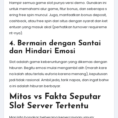
Hampir semua game slot punya versi demo. Gunakan ini
untuk memahami alur game, fitur bonus, dan seberapa s
ering free spin muncul. Juga, manfaatkan bonus deposit,
cashback, atau free spin dari situs dengan syarat dan ket
entuan yang masuk akal (perhatikan turnover requireme
nt-nya).
4. Bermain dengan Santai
dan Hindari Emosi
Slot adalah game keberuntungan yang dikemas dengan
hiburan. Begitu emosi mulai mengambil alih (marah kare
na kalah atau terlalu euforia karena menang), keputusan
jadi tidak rasional. Ambil jeda, tarik napas, dan ingat bahw
a ini adalah hiburan berbayar.
Mitos vs Fakta Seputar
Slot Server Tertentu
Mari kita bongkar beberapa kepercayaan umum: