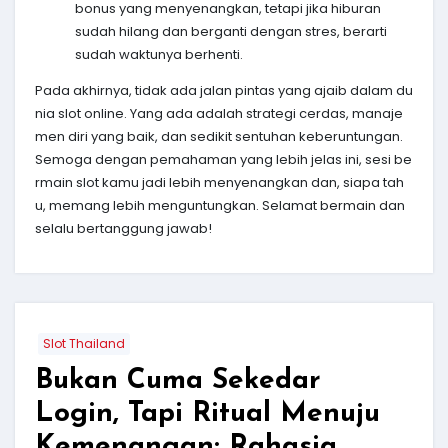
bonus yang menyenangkan, tetapi jika hiburan
sudah hilang dan berganti dengan stres, berarti
sudah waktunya berhenti.
Pada akhirnya, tidak ada jalan pintas yang ajaib dalam du
nia slot online. Yang ada adalah strategi cerdas, manaje
men diri yang baik, dan sedikit sentuhan keberuntungan.
Semoga dengan pemahaman yang lebih jelas ini, sesi be
rmain slot kamu jadi lebih menyenangkan dan, siapa tah
u, memang lebih menguntungkan. Selamat bermain dan
selalu bertanggung jawab!
Slot Thailand
Bukan Cuma Sekedar
Login, Tapi Ritual Menuju
Kemenangan: Rahasia