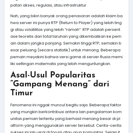
patan akses, regulasi, atau infrastruktur.
Nah, yang bikin banyak orang penasaran adalah klaim ba
hwa server ini punya RTP (Return to Player) yang lebih ting
gi atau volatilitas yang lebih “ramah”. RTP adalah persent
ase teoretis dari total taruhan yang dikembalikan ke pem
ain dalam jangka panjang. Semakin tinggi RTP, semakin b
esar peluang (secara statistik) untuk menang. Beberapa
pemain meyakini bahwa versi game di server Rusia memi
liki settingan matematis yang lebih menguntungkan.
Asal-Usul Popularitas
“Gampang Menang” dari
Timur
Fenomena ini nggak muncul begitu saja. Beberapa faktor
yang mungkin berkontribusi antara lain pengalaman kom
unitas pemain tertentu yang berhasil menang besar di pl
atform yang menggunakan server tersebut. Cerita-cerita
sukses ini lalu viral di forum atau grup komunitas. Selain it