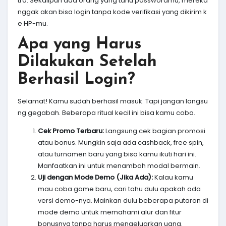
tra. Sekalipun ada orang yang tahu passwordmu, mereka
nggak akan bisa login tanpa kode verifikasi yang dikirim k
e HP-mu.
Apa yang Harus
Dilakukan Setelah
Berhasil Login?
Selamat! Kamu sudah berhasil masuk. Tapi jangan langsu
ng gegabah. Beberapa ritual kecil ini bisa kamu coba.
Cek Promo Terbaru:
Langsung cek bagian promosi
atau bonus. Mungkin saja ada cashback, free spin,
atau turnamen baru yang bisa kamu ikuti hari ini.
Manfaatkan ini untuk menambah modal bermain.
Uji dengan Mode Demo (Jika Ada):
Kalau kamu
mau coba game baru, cari tahu dulu apakah ada
versi demo-nya. Mainkan dulu beberapa putaran di
mode demo untuk memahami alur dan fitur
bonusnya tanpa harus mengeluarkan uang.