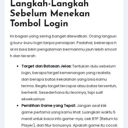
Langkah-Langkah
Sebelum Menekan
Tombol Login
Ini bagian yang sering banget dilewatkan. Orang langsun
g buru-buru login tanpa persiapan. Padahal, beberapa h
al ini bisa bikin pengalaman bermainmu jauh lebih smoot
h dan terarah.
Target dan Batasan Jelas:
Tentukan dulu sebelum
login, berapa target kemenangan yang realistis
dan berapa batas kekalahan yang bisa kamu
terima. Begitu target tercapai atau batas tersentuh,
berhenti. Sesederhana itu teorinya, tapi sulit
eksekusinya.
Pemilihan Game yang Tepat:
Jangan asal klik
game pertama yang kamu lihat. Luangkan waktu 5
menit untuk baca info game-nya, cek RTP (Return to
Player), dan fitur bonusnya. Apakah game itu cocok