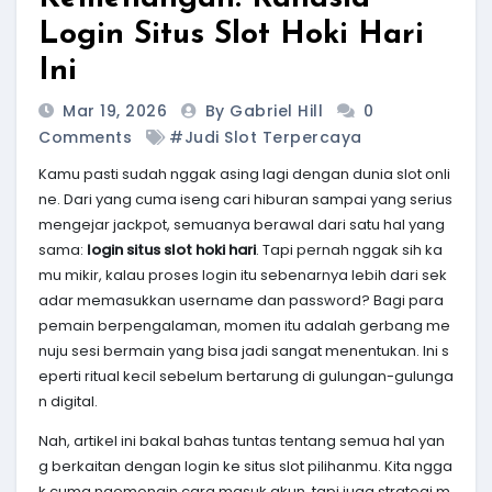
Login Situs Slot Hoki Hari
Ini
Mar 19, 2026
By Gabriel Hill
0
Comments
#judi Slot Terpercaya
Kamu pasti sudah nggak asing lagi dengan dunia slot onli
ne. Dari yang cuma iseng cari hiburan sampai yang serius
mengejar jackpot, semuanya berawal dari satu hal yang
sama:
login situs slot hoki hari
. Tapi pernah nggak sih ka
mu mikir, kalau proses login itu sebenarnya lebih dari sek
adar memasukkan username dan password? Bagi para
pemain berpengalaman, momen itu adalah gerbang me
nuju sesi bermain yang bisa jadi sangat menentukan. Ini s
eperti ritual kecil sebelum bertarung di gulungan-gulunga
n digital.
Nah, artikel ini bakal bahas tuntas tentang semua hal yan
g berkaitan dengan login ke situs slot pilihanmu. Kita ngga
k cuma ngomongin cara masuk akun, tapi juga strategi m