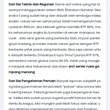
Dari Sisi Teknis dan Regulasi:
Game slot online yang fair bi
asanya menggunakan sistem RNG (Random Number Gen
erator) yang sudah teruji dan diaudit oleh lembaga indep
enden. Lokasi server seharusnya
tidak
memengaruhi hasi
l putaran RNG ini. Jika sebuah game memiliki RTP 96%, ma
ka seharusnya angka itu konsisten di server manapun, ke
cuali… ada versi game yang berbeda. Nah, ini poin pentin
gnya! Kadang, provider merilis varian game dengan RTP
berbeda untuk pasar yang berbeda. Bisa saja varian untu
k wilayah tertentu (misalnya Eropa Timur) punya RTP 97%,
sementara varian global cuma 95.5%. Inilah yang mungki
n menjadi akar kebenaran dari klaim
slot server rusia ga
mpang menang
.
Dari Sisi Pengalaman Pemain:
Banyak laporan subjektif ya
ng bilang permainan terasa lebih “panas” atau bonus lebi
h sering keluar. Psikologi bermain juga berpengaruh bes
ar. Ketika kita sudah punya sugesti positif bahwa server te
rtentu itu bagus, kita mungkin jadi lebih fokus dan sabar, y
ang akhirnya memengaruhi cara bermain dan hasilnya.