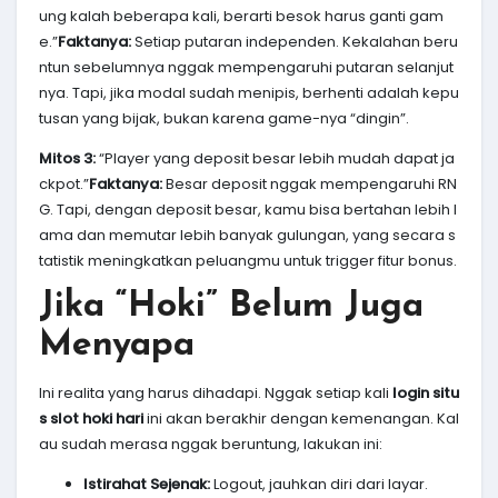
ung kalah beberapa kali, berarti besok harus ganti gam
e.”
Faktanya:
Setiap putaran independen. Kekalahan beru
ntun sebelumnya nggak mempengaruhi putaran selanjut
nya. Tapi, jika modal sudah menipis, berhenti adalah kepu
tusan yang bijak, bukan karena game-nya “dingin”.
Mitos 3:
“Player yang deposit besar lebih mudah dapat ja
ckpot.”
Faktanya:
Besar deposit nggak mempengaruhi RN
G. Tapi, dengan deposit besar, kamu bisa bertahan lebih l
ama dan memutar lebih banyak gulungan, yang secara s
tatistik meningkatkan peluangmu untuk trigger fitur bonus.
Jika “Hoki” Belum Juga
Menyapa
Ini realita yang harus dihadapi. Nggak setiap kali
login situ
s slot hoki hari
ini akan berakhir dengan kemenangan. Kal
au sudah merasa nggak beruntung, lakukan ini:
Istirahat Sejenak:
Logout, jauhkan diri dari layar.