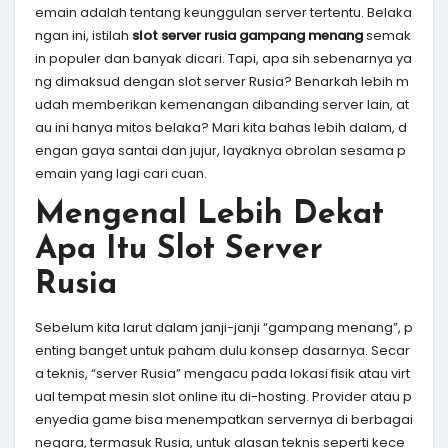
emain adalah tentang keunggulan server tertentu. Belaka
ngan ini, istilah
slot server rusia gampang menang
semak
in populer dan banyak dicari. Tapi, apa sih sebenarnya ya
ng dimaksud dengan slot server Rusia? Benarkah lebih m
udah memberikan kemenangan dibanding server lain, at
au ini hanya mitos belaka? Mari kita bahas lebih dalam, d
engan gaya santai dan jujur, layaknya obrolan sesama p
emain yang lagi cari cuan.
Mengenal Lebih Dekat
Apa Itu Slot Server
Rusia
Sebelum kita larut dalam janji-janji “gampang menang”, p
enting banget untuk paham dulu konsep dasarnya. Secar
a teknis, “server Rusia” mengacu pada lokasi fisik atau virt
ual tempat mesin slot online itu di-hosting. Provider atau p
enyedia game bisa menempatkan servernya di berbagai
negara, termasuk Rusia, untuk alasan teknis seperti kece