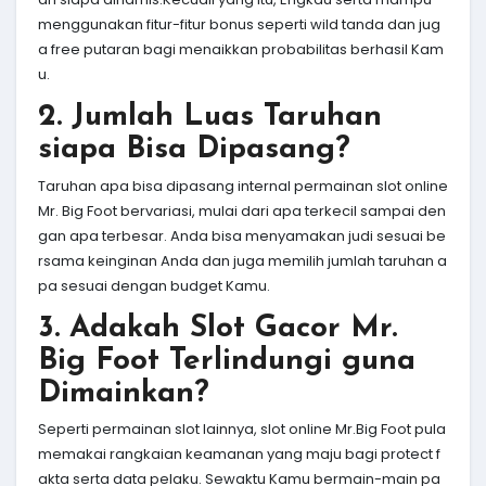
menggunakan fitur-fitur bonus seperti wild tanda dan jug
a free putaran bagi menaikkan probabilitas berhasil Kam
u.
2. Jumlah Luas Taruhan
siapa Bisa Dipasang?
Taruhan apa bisa dipasang internal permainan slot online
Mr. Big Foot bervariasi, mulai dari apa terkecil sampai den
gan apa terbesar. Anda bisa menyamakan judi sesuai be
rsama keinginan Anda dan juga memilih jumlah taruhan a
pa sesuai dengan budget Kamu.
3. Adakah Slot Gacor Mr.
Big Foot Terlindungi guna
Dimainkan?
Seperti permainan slot lainnya, slot online Mr.Big Foot pula
memakai rangkaian keamanan yang maju bagi protect f
akta serta data pelaku. Sewaktu Kamu bermain-main pa