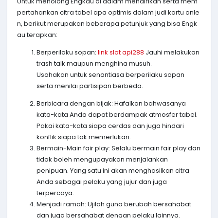
Untuk menolong Engkau di dalam mendirikan serta mem
pertahankan citra tabel apa optimis dalam judi kartu onle
n, berikut merupakan beberapa petunjuk yang bisa Engk
au terapkan:
Berperilaku sopan:
link slot api288
Jauhi melakukan
trash talk maupun menghina musuh.
Usahakan untuk senantiasa berperilaku sopan
serta menilai partisipan berbeda.
Berbicara dengan bijak: Hafalkan bahwasanya
kata-kata Anda dapat berdampak atmosfer tabel.
Pakai kata-kata siapa cerdas dan juga hindari
konflik siapa tak memerlukan.
Bermain-Main fair play: Selalu bermain fair play dan
tidak boleh mengupayakan menjalankan
penipuan. Yang satu ini akan menghasilkan citra
Anda sebagai pelaku yang jujur dan juga
terpercaya.
Menjadi ramah: Ujilah guna berubah bersahabat
dan juga bersahabat dengan pelaku lainnya.