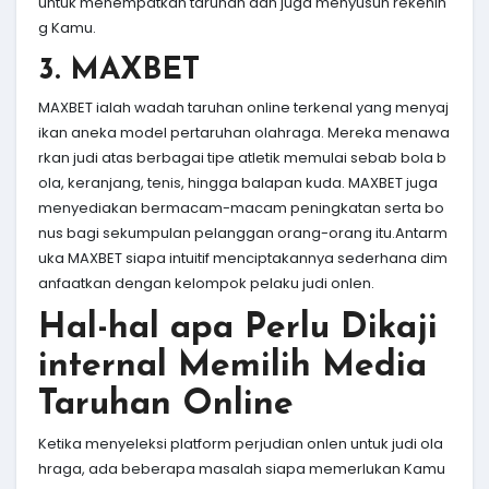
untuk menempatkan taruhan dan juga menyusun rekenin
g Kamu.
3. MAXBET
MAXBET ialah wadah taruhan online terkenal yang menyaj
ikan aneka model pertaruhan olahraga. Mereka menawa
rkan judi atas berbagai tipe atletik memulai sebab bola b
ola, keranjang, tenis, hingga balapan kuda. MAXBET juga
menyediakan bermacam-macam peningkatan serta bo
nus bagi sekumpulan pelanggan orang-orang itu.Antarm
uka MAXBET siapa intuitif menciptakannya sederhana dim
anfaatkan dengan kelompok pelaku judi onlen.
Hal-hal apa Perlu Dikaji
internal Memilih Media
Taruhan Online
Ketika menyeleksi platform perjudian onlen untuk judi ola
hraga, ada beberapa masalah siapa memerlukan Kamu