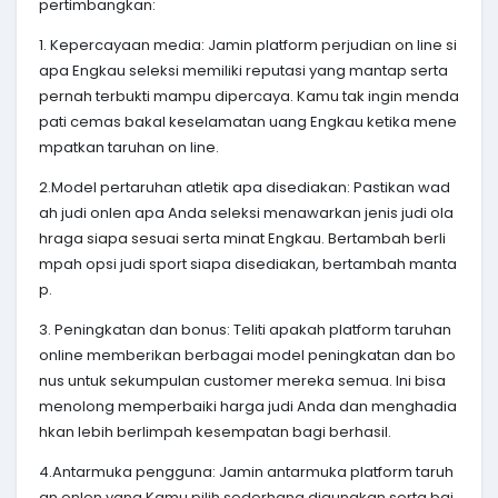
pertimbangkan:
1. Kepercayaan media: Jamin platform perjudian on line si
apa Engkau seleksi memiliki reputasi yang mantap serta
pernah terbukti mampu dipercaya. Kamu tak ingin menda
pati cemas bakal keselamatan uang Engkau ketika mene
mpatkan taruhan on line.
2.Model pertaruhan atletik apa disediakan: Pastikan wad
ah judi onlen apa Anda seleksi menawarkan jenis judi ola
hraga siapa sesuai serta minat Engkau. Bertambah berli
mpah opsi judi sport siapa disediakan, bertambah manta
p.
3. Peningkatan dan bonus: Teliti apakah platform taruhan
online memberikan berbagai model peningkatan dan bo
nus untuk sekumpulan customer mereka semua. Ini bisa
menolong memperbaiki harga judi Anda dan menghadia
hkan lebih berlimpah kesempatan bagi berhasil.
4.Antarmuka pengguna: Jamin antarmuka platform taruh
an onlen yang Kamu pilih sederhana digunakan serta bai