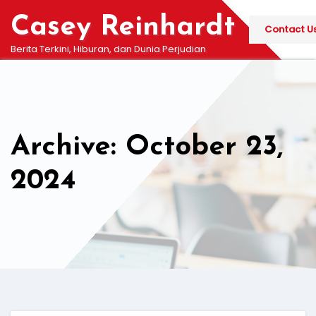
Skip
Casey Reinhardt
to
Contact U
content
Berita Terkini, Hiburan, dan Dunia Perjudian
Archive: October 23,
2024