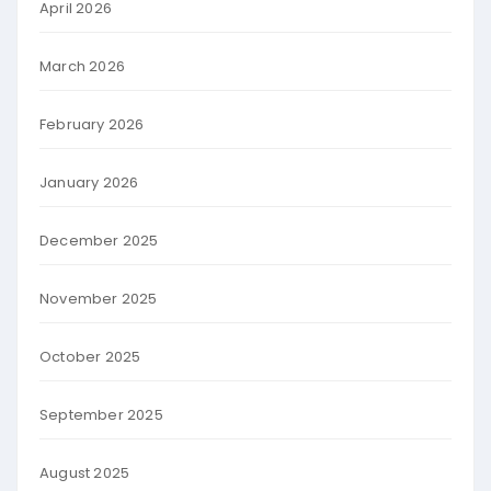
April 2026
March 2026
February 2026
January 2026
December 2025
November 2025
October 2025
September 2025
August 2025