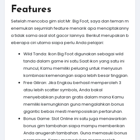
Features
Setelah mencoba gim slot Mr. Big Foot, saya dan teman m
enemukan sejumlah feature menarik apa menciptakanny
a tidak sama asal slot gacor lainnya. Berikut merupakan b
eberapa ciri utama siapa perlu Anda pelajari:
Wild Tanda: Ikon Big Foot digunakan sebagai wild
tanda dalam game ini satu.Saat ikon yang satu ini
muncul, Kamu memiliki peluang untuk menyusun
kombinasi kemenangan siapa lebih besar tinggian.
Free Giliran: Jika Engkau berhasil memperoleh 3
atau lebih scatter symbols, Anda bakal
menyebabkan putaran gratis dalam mana Kamu
memiliki kemungkinan guna mengalahkan bonus
gigantic bebas mesti memposisikan pertaruhan.
Bonus Game: Slot Online ini satu juga menawarkan
bonus gim tambahan siapa mampu memberikan
Anda anugerah tambahan. Guna memasuki bonus