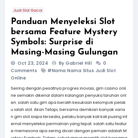
Judi Slot Gacor
Panduan Menyeleksi Slot
bersama Feature Mystery
Symbols: Surprise di
Masing-Masing Gulungan
Oct 23, 2024
By Gabriel Hill
0
Comments
#nama Nama Situs Judi Slot
Online
Seiring dengan pesatnya progres inovasi, gim casino onli
ne semakin dikenal dalam kalangan penyuka taruhan onl
en. salah satu gim apa beralih kesukaan kelompok pelak
u ialah slot. Akan Tetapi, bersama demikian banyak varia
n gim slot siapa tersedia, pelaku banyak kali kali pusing int
ernal menyeleksi permainan yang tepat. salah satu featur
e memesona apa sering dicari dengan pemain adalah M
ystery Symbols. Tetapi, sebelumnya memilih slot bersama