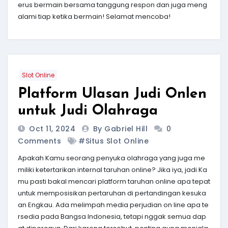
erus bermain bersama tanggung respon dan juga meng
alami tiap ketika bermain! Selamat mencoba!
Slot Online
Platform Ulasan Judi Onlen
untuk Judi Olahraga
Oct 11, 2024
By Gabriel Hill
0
Comments
#situs Slot Online
Apakah Kamu seorang penyuka olahraga yang juga me
miliki ketertarikan internal taruhan online? Jika iya, jadi Ka
mu pasti bakal mencari platform taruhan online apa tepat
untuk memposisikan pertaruhan di pertandingan kesuka
an Engkau. Ada melimpah media perjudian on line apa te
rsedia pada Bangsa Indonesia, tetapi nggak semua dap