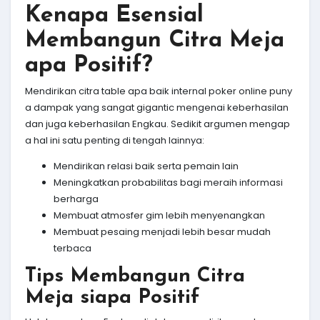
Kenapa Esensial
Membangun Citra Meja
apa Positif?
Mendirikan citra table apa baik internal poker online puny
a dampak yang sangat gigantic mengenai keberhasilan
dan juga keberhasilan Engkau. Sedikit argumen mengap
a hal ini satu penting di tengah lainnya:
Mendirikan relasi baik serta pemain lain
Meningkatkan probabilitas bagi meraih informasi
berharga
Membuat atmosfer gim lebih menyenangkan
Membuat pesaing menjadi lebih besar mudah
terbaca
Tips Membangun Citra
Meja siapa Positif