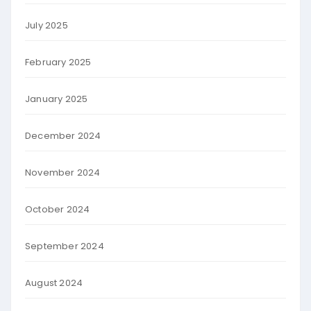
July 2025
February 2025
January 2025
December 2024
November 2024
October 2024
September 2024
August 2024