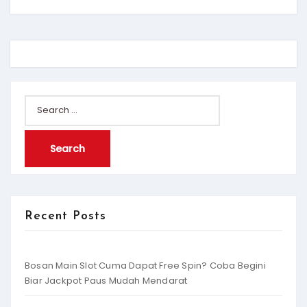
Search
for:
Recent Posts
Bosan Main Slot Cuma Dapat Free Spin? Coba Begini
Biar Jackpot Paus Mudah Mendarat