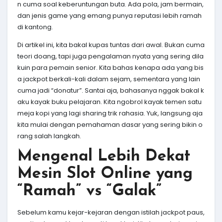
n cuma soal keberuntungan buta. Ada pola, jam bermain,
dan jenis game yang emang punya reputasi lebih ramah
di kantong.
Di artikel ini, kita bakal kupas tuntas dari awal. Bukan cuma
teori doang, tapi juga pengalaman nyata yang sering dila
kuin para pemain senior. Kita bahas kenapa ada yang bis
a jackpot berkali-kali dalam sejam, sementara yang lain
cuma jadi “donatur”. Santai aja, bahasanya nggak bakal k
aku kayak buku pelajaran. Kita ngobrol kayak temen satu
meja kopi yang lagi sharing trik rahasia. Yuk, langsung aja
kita mulai dengan pemahaman dasar yang sering bikin o
rang salah langkah.
Mengenal Lebih Dekat
Mesin Slot Online yang
“Ramah” vs “Galak”
Sebelum kamu kejar-kejaran dengan istilah jackpot paus,