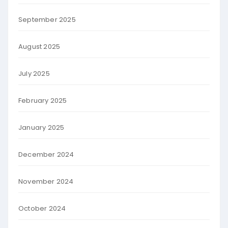
September 2025
August 2025
July 2025
February 2025
January 2025
December 2024
November 2024
October 2024