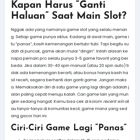
Kapan Harus “Ganti
Haluan” Saat Main Slot?
Nggak ada yang namanya game slot yang selalu menan
g. Setiap game punya siklus. Kadang di awal main, game i
tu “panas”, kasih kemenangan bertubi-tubi. Tapi begitu su
dah di puncak, game akan mulai “dingin”. Inilah alasan ke
napa pemain pro selalu punya 3-5 game favorit yang ber
beda. Jika dalam 30-40 spin manual (atau 20 spin auto) ti
dak ada kemenangan berarti, atau bonus hanya kasih ha
sil receh, segera berhenti dan ganti game. Jangan maks
a. Memaksakan diri di satu game yang lagi dingin adalah j
alan paling cepat menuju kalah. Cari game lain yang mun
gkin sedang hangat. Kamu bisa cek di kolom
recent win
at
au tanya-tanya di komunitas kecil, game mana yang sed
ang gacor hari ini.
Ciri-Ciri Game Lagi “Panas”