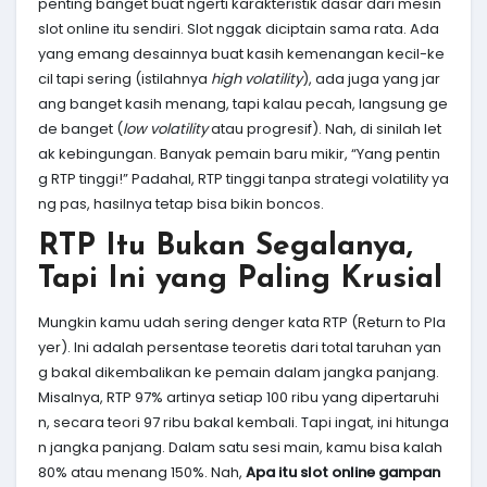
penting banget buat ngerti karakteristik dasar dari mesin
slot online itu sendiri. Slot nggak diciptain sama rata. Ada
yang emang desainnya buat kasih kemenangan kecil-ke
cil tapi sering (istilahnya
high volatility
), ada juga yang jar
ang banget kasih menang, tapi kalau pecah, langsung ge
de banget (
low volatility
atau progresif). Nah, di sinilah let
ak kebingungan. Banyak pemain baru mikir, “Yang pentin
g RTP tinggi!” Padahal, RTP tinggi tanpa strategi volatility ya
ng pas, hasilnya tetap bisa bikin boncos.
RTP Itu Bukan Segalanya,
Tapi Ini yang Paling Krusial
Mungkin kamu udah sering denger kata RTP (Return to Pla
yer). Ini adalah persentase teoretis dari total taruhan yan
g bakal dikembalikan ke pemain dalam jangka panjang.
Misalnya, RTP 97% artinya setiap 100 ribu yang dipertaruhi
n, secara teori 97 ribu bakal kembali. Tapi ingat, ini hitunga
n jangka panjang. Dalam satu sesi main, kamu bisa kalah
80% atau menang 150%. Nah,
Apa itu slot online gampan