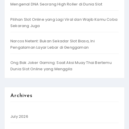
Mengenal DNA Seorang High Roller di Dunia Slot
Pilihan Slot Online yang Lagi Viral dan Wajib Kamu Coba
Sekarang Juga
Narcos Netent: Bukan Sekadar Slot Biasa, Ini
Pengalaman Layar Lebar di Genggaman
Ong Bak Joker Gaming: Saat Aksi Muay Thai Bertemu
Dunia Slot Online yang Menggila
Archives
July 2026