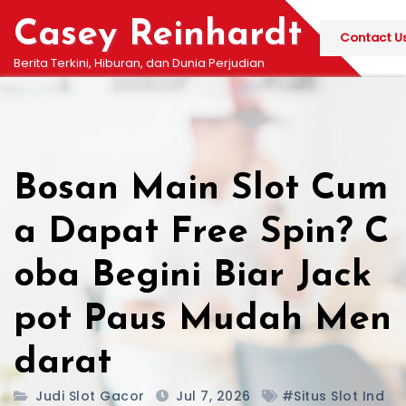
Skip
Casey Reinhardt
to
Contact U
content
Berita Terkini, Hiburan, dan Dunia Perjudian
Bosan Main Slot Cum
a Dapat Free Spin? C
oba Begini Biar Jack
pot Paus Mudah Men
darat
Judi Slot Gacor
Jul 7, 2026
#situs Slot Ind