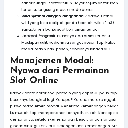
sabar nunggu scatter turun. Bayar sejumlah taruhan
tertentu, langsung masuk mode bonus.
Wild Symbol dengan Pengganda:
Adanya simbol
wild yang bisa berlipat ganda (contoh: wild x2, x3)
sangat membantu saat kombinasi terjadi.
Jackpot Progresif:
Biasanya ada di slot tertentu.
Meskipun sulit, hadiahnya sangat besar. Tapi kalau
modal masih pas-pasan, sebaiknya hindari dulu.
Manajemen Modal:
Nyawa dari Permainan
Slot Online
Banyak cerita horor soal pemain yang dapat JP paus, tapi
besoknya bangkrut lagi. Kenapa? Karena mereka nggak
punya manajemen modal. Menerima kemenangan besar
itu mudah, tapi mempertahankannya itu susah. Konsep se
derhananya: setelah kemenangan besar, jangan langsun
g bermain lagi. Tarik dulu setengah dari kemenangan. Mis