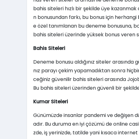
bahis siteleri hızlı bir şekilde üye kazanm
n bonusundan farkı, bu bonus için herhangi
e özel tanımlanan bu deneme bonusuna, bonus 
bahis siteleri üzerinde yüksek bonus veren si
Bahis Siteleri
Deneme bonusu aldığınız siteler arasında güv
nız parayı çekim yapamadıktan sonra hiçbi
ceğiniz güvenilir bahis siteleri arasında Jo
Bu bahis siteleri üzerinden güvenli bir şekild
Kumar Siteleri
Günümüzde insanlar pandemi ve değişen dün
adır. Bu duruma en iyi çözümü de online casin
zde, iş yerinizde, tatilde yani kısaca interne