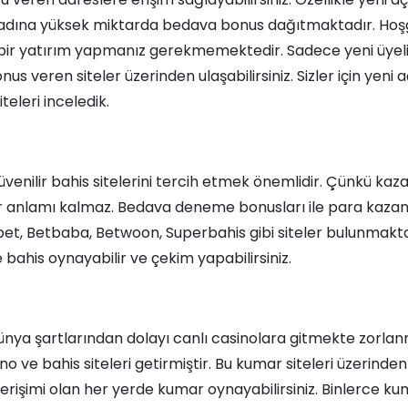
ak adına yüksek miktarda bedava bonus dağıtmaktadır. Hoş
 bir yatırım yapmanız gerekmemektedir. Sadece yeni üyeli
veren siteler üzerinden ulaşabilirsiniz. Sizler için yeni a
teleri inceledik.
enilir bahis sitelerini tercih etmek önemlidir. Çünkü kaz
r anlamı kalmaz. Bedava deneme bonusları ile para kazan
jobet, Betbaba, Betwoon, Superbahis gibi siteler bulunmakta
e bahis oynayabilir ve çekim yapabilirsiniz.
ya şartlarından dolayı canlı casinolara gitmekte zorla
o ve bahis siteleri getirmiştir. Bu kumar siteleri üzerinden
t erişimi olan her yerde kumar oynayabilirsiniz. Binlerce ku