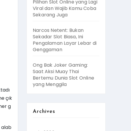
Pilihan Slot Online yang Lagi
Viral dan Wajib Kamu Coba
Sekarang Juga
Narcos Netent: Bukan
Sekadar Slot Biasa, Ini
Pengalaman Layar Lebar di
Genggaman
Ong Bak Joker Gaming:
Saat Aksi Muay Thai
Bertemu Dunia Slot Online
yang Menggila
ktadı
ne çık
her g
Archives
u alab