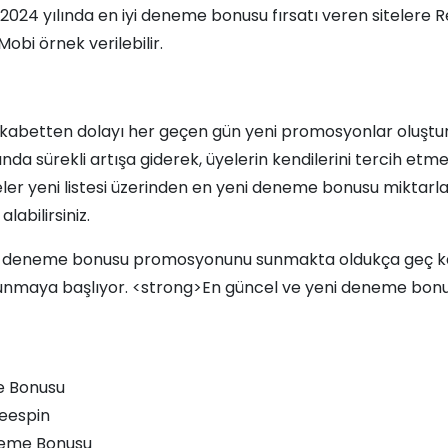
. 2024 yılında en iyi deneme bonusu fırsatı veren sitelere 
obi örnek verilebilir.
i rekabetten dolayı her geçen gün yeni promosyonlar oluşt
da sürekli artışa giderek, üyelerin kendilerini tercih etme
er yeni listesi üzerinden en yeni deneme bonusu miktarla
labilirsiniz.
cılara deneme bonusu promosyonunu sunmakta oldukça geç k
 sunmaya başlıyor. <strong>En güncel ve yeni deneme bon
e Bonusu
reespin
eneme Bonusu