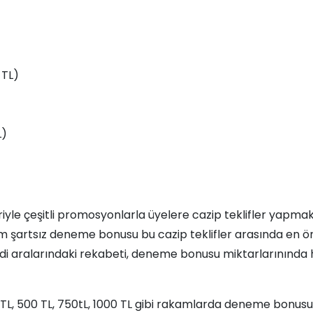
TL)
L)
riyle çeşitli promosyonlarla üyelere cazip teklifler yapma
rım şartsız deneme bonusu bu cazip teklifler arasında en ö
 kendi aralarındaki rekabeti, deneme bonusu miktarlarınında 
400 TL, 500 TL, 750tL, 1000 TL gibi rakamlarda deneme bonus