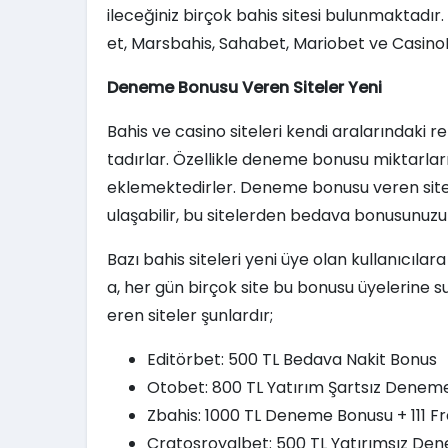
ileceğiniz birçok bahis sitesi bulunmaktadır
et, Marsbahis, Sahabet, Mariobet ve CasinoM
Deneme Bonusu Veren Siteler Yeni
Bahis ve casino siteleri kendi aralarındak
tadırlar. Özellikle deneme bonusu miktarların
eklemektedirler. Deneme bonusu veren sitel
ulaşabilir, bu sitelerden bedava bonusunuzu a
Bazı bahis siteleri yeni üye olan kullanı
a, her gün birçok site bu bonusu üyelerine
eren siteler şunlardır;
Editörbet: 500 TL Bedava Nakit Bonus
Otobet: 800 TL Yatırım Şartsız Denem
Zbahis: 1000 TL Deneme Bonusu + 111 F
Cratosroyalbet: 500 TL Yatırımsız D