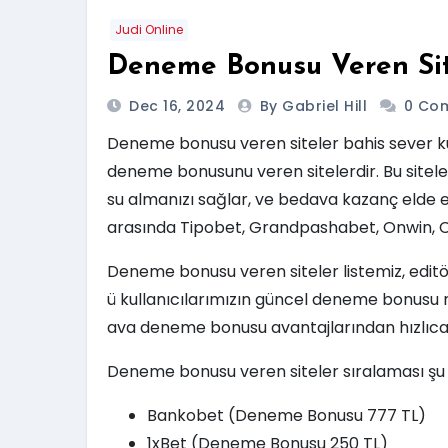
Judi Online
Deneme Bonusu Veren Sit
Dec 16, 2024
By Gabriel Hill
0 Co
Deneme bonusu veren siteler bahis sever ku
deneme bonusunu veren sitelerdir. Bu sitele
su almanızı sağlar, ve bedava kazanç elde 
arasında Tipobet, Grandpashabet, Onwin, Cas
Deneme bonusu veren siteler listemiz, editö
ü kullanıcılarımızın güncel deneme bonusu m
ava deneme bonusu avantajlarından hızlıca h
Deneme bonusu veren siteler sıralaması şu ş
Bankobet (Deneme Bonusu 777 TL)
1xBet (Deneme Bonusu 250 TL)