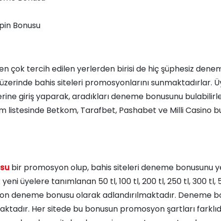
pin Bonusu
n çok tercih edilen yerlerden birisi de hiç şüphesiz den
 üzerinde bahis siteleri promosyonlarını sunmaktadırlar. Ü
ine giriş yaparak, aradıkları deneme bonusunu bulabilirl
 listesinde Betkom, Tarafbet, Pashabet ve Milli Casino b
su
bir promosyon olup, bahis siteleri deneme bonusunu y
i üyelere tanımlanan 50 tl, 100 tl, 200 tl, 250 tl, 300 tl, 5
syon deneme bonusu olarak adlandırılmaktadır. Deneme b
aktadır. Her sitede bu bonusun promosyon şartları farklıdı