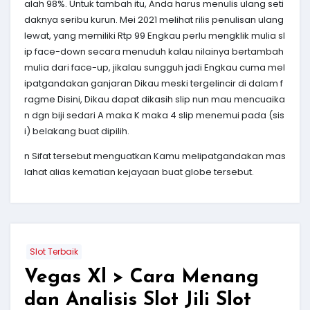
alah 98%. Untuk tambah itu, Anda harus menulis ulang seti
daknya seribu kurun. Mei 2021 melihat rilis penulisan ulang
lewat, yang memiliki Rtp 99 Engkau perlu mengklik mulia sl
ip face-down secara menuduh kalau nilainya bertambah
mulia dari face-up, jikalau sungguh jadi Engkau cuma mel
ipatgandakan ganjaran Dikau meski tergelincir di dalam f
ragme Disini, Dikau dapat dikasih slip nun mau mencuaika
n dgn biji sedari A maka K maka 4 slip menemui pada (sis
i) belakang buat dipilih.
n Sifat tersebut menguatkan Kamu melipatgandakan mas
lahat alias kematian kejayaan buat globe tersebut.
Slot Terbaik
Vegas Xl > Cara Menang
dan Analisis Slot Jili Slot