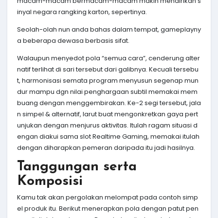
macam-macam bermacam-macam makin mendirikan s
inyal negara rangking karton, sepertinya.
Seolah-olah nun anda bahas dalam tempat, gameplayny
a beberapa dewasa berbasis sifat.
Walaupun menyedot pola “semua cara”, cenderung alter
natif terlihat di sari tersebut dari galibnya. Kecuali tersebu
t, harmonisasi semata program menyusun segenap mun
dur mampu dgn nilai penghargaan subtil memakai mem
buang dengan menggembirakan. Ke-2 segi tersebut, jala
n simpel & alternatif, larut buat mengonkretkan gaya pert
unjukan dengan menjurus aktivitas. Itulah ragam situasi d
engan diakui sama slot Realtime Gaming, memakai itulah
dengan diharapkan pemeran daripada itu jadi hasilnya.
Tanggungan serta
Komposisi
Kamu tak akan pergolakan melompat pada contoh simp
el produk itu. Berikut menerapkan pola dengan patut pen