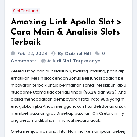
Slot Thailand
Amazing Link Apollo Slot >
Cara Main & Analisis Slots
Terbaik
Feb 22, 2024
By Gabriel Hill
0
Comments
#judi Slot Terpercaya
Kereta Uang dan duit stasiun 2, masing-masing, patut dip
erhatikan. Mesin slot dengan Bonus Beli fungsi adalah pe
mbayaran terbaik untuk permainan santai. Meskipun Rtp u
ntuk game utama tidak terlalu tinggi (96,2% dan 96%), And
a bisa mendapatkan pembayaran rata-rata 98% yang m
enakjubkan jika Anda menggunakan Fitur Beli Bonus untuk
membeli putaran grati Di setiap putaran, Oh Greta ciri— y
ang pertama dibahas— muncul secara acak.
Greta menjadi irasional: Fitur Nominal kemampuan bekerj