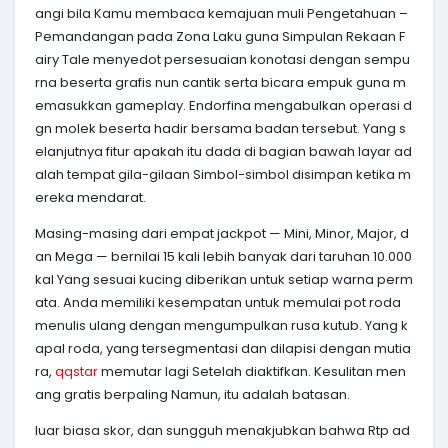
angi bila Kamu membaca kemajuan muli Pengetahuan –
Pemandangan pada Zona Laku guna Simpulan Rekaan F
airy Tale menyedot persesuaian konotasi dengan sempu
rna beserta grafis nun cantik serta bicara empuk guna m
emasukkan gameplay. Endorfina mengabulkan operasi d
gn molek beserta hadir bersama badan tersebut. Yang s
elanjutnya fitur apakah itu dada di bagian bawah layar ad
alah tempat gila-gilaan Simbol-simbol disimpan ketika m
ereka mendarat.
Masing-masing dari empat jackpot — Mini, Minor, Major, d
an Mega — bernilai 15 kali lebih banyak dari taruhan 10.000
kal Yang sesuai kucing diberikan untuk setiap warna perm
ata. Anda memiliki kesempatan untuk memulai pot roda
menulis ulang dengan mengumpulkan rusa kutub. Yang k
apal roda, yang tersegmentasi dan dilapisi dengan mutia
ra,
qqstar
memutar lagi Setelah diaktifkan. Kesulitan men
ang gratis berpaling Namun, itu adalah batasan.
luar biasa skor, dan sungguh menakjubkan bahwa Rtp ad