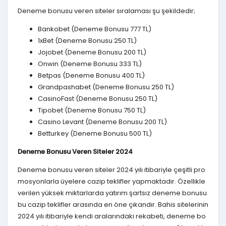
Deneme bonusu veren siteler sıralaması şu şekildedir;
Bankobet (Deneme Bonusu 777 TL)
1xBet (Deneme Bonusu 250 TL)
Jojobet (Deneme Bonusu 200 TL)
Onwin (Deneme Bonusu 333 TL)
Betpas (Deneme Bonusu 400 TL)
Grandpashabet (Deneme Bonusu 250 TL)
CasinoFast (Deneme Bonusu 250 TL)
Tipobet (Deneme Bonusu 750 TL)
Casino Levant (Deneme Bonusu 200 TL)
Betturkey (Deneme Bonusu 500 TL)
Deneme Bonusu Veren Siteler 2024
Deneme bonusu veren siteler 2024 yılı itibariyle çeşitli pro
mosyonlarla üyelere cazip teklifler yapmaktadır. Özellikle
verilen yüksek miktarlarda yatırım şartsız deneme bonusu
bu cazip teklifler arasında en öne çıkandır. Bahis sitelerinin
2024 yılı itibariyle kendi aralarındaki rekabeti, deneme bo