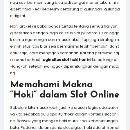
nuju sesi bermain yang bisa jadi sangat menentukan. Ini s
eperti ritual kecil sebelum bertarung di gulungan-gulunga
n digital.
Nah, artikel ini bakal bahas tuntas tentang semua hal yan
g berkaitan dengan login ke situs slot pilihanmu. Kita ngga
k cuma ngomongin cara masuk akun, tapi juga strategi m
emilih situs, tips biar sesi bermainmu lebih “berhoki”, dan t
entu saja, cara menjaga keamanan. Karena percuma saj
a kamu berhasil
login situs slot hoki hari
ini kalau langkah
-langkah setelahnya nggak diperhitungkan dengan mata
ng.
Memahami Makna
“Hoki” dalam Slot Online
Sebelum kita masuk lebih jauh ke urusan login, ada baikn
ya kita sepakati dulu apa itu “hoki” dalam konteks slot onli
ne. Banyak yang mengira hoki murni soal keberuntungan
buta. Padahal, dalam dunia slot digital, hoki adalah kombi