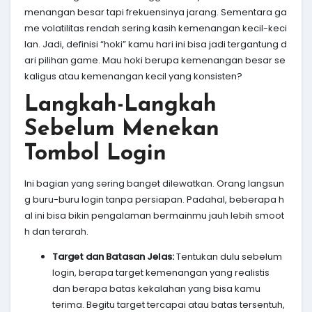
menangan besar tapi frekuensinya jarang. Sementara ga
me volatilitas rendah sering kasih kemenangan kecil-keci
lan. Jadi, definisi “hoki” kamu hari ini bisa jadi tergantung d
ari pilihan game. Mau hoki berupa kemenangan besar se
kaligus atau kemenangan kecil yang konsisten?
Langkah-Langkah
Sebelum Menekan
Tombol Login
Ini bagian yang sering banget dilewatkan. Orang langsun
g buru-buru login tanpa persiapan. Padahal, beberapa h
al ini bisa bikin pengalaman bermainmu jauh lebih smoot
h dan terarah.
Target dan Batasan Jelas:
Tentukan dulu sebelum
login, berapa target kemenangan yang realistis
dan berapa batas kekalahan yang bisa kamu
terima. Begitu target tercapai atau batas tersentuh,