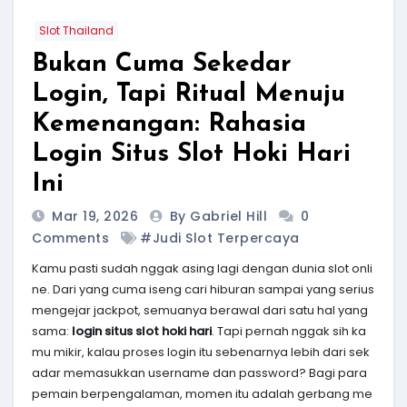
Slot Thailand
Bukan Cuma Sekedar
Login, Tapi Ritual Menuju
Kemenangan: Rahasia
Login Situs Slot Hoki Hari
Ini
Mar 19, 2026
By Gabriel Hill
0
Comments
#judi Slot Terpercaya
Kamu pasti sudah nggak asing lagi dengan dunia slot onli
ne. Dari yang cuma iseng cari hiburan sampai yang serius
mengejar jackpot, semuanya berawal dari satu hal yang
sama:
login situs slot hoki hari
. Tapi pernah nggak sih ka
mu mikir, kalau proses login itu sebenarnya lebih dari sek
adar memasukkan username dan password? Bagi para
pemain berpengalaman, momen itu adalah gerbang me