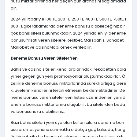
nusu miktarlarınında her geçen gün artmasını sağlamakta
dır.
2024 yılı itibariyle 100 TL, 200 TL, 250 TL, 400 TL, 500 TL, 750tL, 1
000 TL gibi rakamlarda deneme bonusu alabileceğiniz bir
çok bahis sitesi bulunmaktadır. 2024 yılında en iyi deneme
bonusu fırsatı veren sitelere Restbet, Marsbahis, Sahabet,
Mariobet ve CasinoMobi örnek verilebilir.
Deneme Bonusu Veren Siteler Yeni
Bahis ve casino siteleri kendi aralarındaki rekabetten dola
yı her geçen gün yeni promosyonlar oluşturmaktadırlar. Ö
zellikle deneme bonusu miktarlarında sürekli artışa gidere
k, üyelerin kendilerini tercih etmesini beklemektedirler. De
neme bonusu veren siteler yeni listesi üzerinden en yeni d
eneme bonusu miktarlarına ulaşabilir, bu sitelerden beda
va bonusunuzu alabilirsiniz.
Bazı bahis siteleri yeni üye olan kullanıcılara deneme bon
usu promosyonunu sunmakta oldukça geç kalsada, her g
ün birçok site bu bonusu üyelerine sunmaya başlıyor. <str