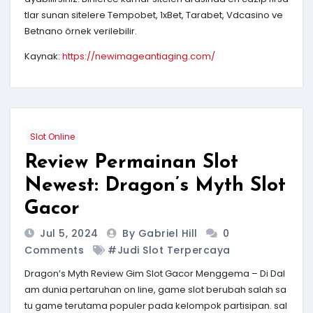
tlar sunan sitelere Tempobet, 1xBet, Tarabet, Vdcasino ve
Betnano örnek verilebilir.
Kaynak:
https://newimageantiaging.com/
Slot Online
Review Permainan Slot
Newest: Dragon’s Myth Slot
Gacor
Jul 5, 2024
By Gabriel Hill
0
Comments
#judi Slot Terpercaya
Dragon’s Myth Review Gim Slot Gacor Menggema – Di Dal
am dunia pertaruhan on line, game slot berubah salah sa
tu game terutama populer pada kelompok partisipan. sal