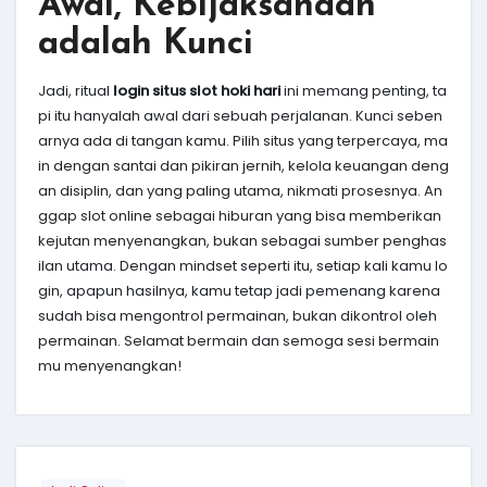
Awal, Kebijaksanaan
adalah Kunci
Jadi, ritual
login situs slot hoki hari
ini memang penting, ta
pi itu hanyalah awal dari sebuah perjalanan. Kunci seben
arnya ada di tangan kamu. Pilih situs yang terpercaya, ma
in dengan santai dan pikiran jernih, kelola keuangan deng
an disiplin, dan yang paling utama, nikmati prosesnya. An
ggap slot online sebagai hiburan yang bisa memberikan
kejutan menyenangkan, bukan sebagai sumber penghas
ilan utama. Dengan mindset seperti itu, setiap kali kamu lo
gin, apapun hasilnya, kamu tetap jadi pemenang karena
sudah bisa mengontrol permainan, bukan dikontrol oleh
permainan. Selamat bermain dan semoga sesi bermain
mu menyenangkan!