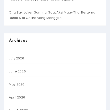
Ong Bak Joker Gaming: Saat Aksi Muay Thai Bertemu
Dunia Slot Online yang Menggila
Archives
July 2026
June 2026
May 2026
April 2026