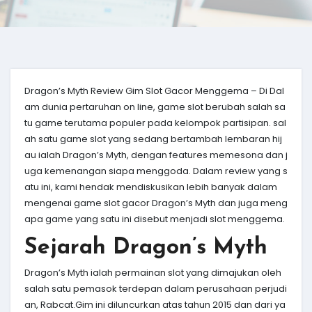
Dragon’s Myth Review Gim Slot Gacor Menggema – Di Dal
am dunia pertaruhan on line, game slot berubah salah sa
tu game terutama populer pada kelompok partisipan. sal
ah satu game slot yang sedang bertambah lembaran hij
au ialah Dragon’s Myth, dengan features memesona dan j
uga kemenangan siapa menggoda. Dalam review yang s
atu ini, kami hendak mendiskusikan lebih banyak dalam
mengenai game slot gacor Dragon’s Myth dan juga meng
apa game yang satu ini disebut menjadi slot menggema.
Sejarah Dragon’s Myth
Dragon’s Myth ialah permainan slot yang dimajukan oleh
salah satu pemasok terdepan dalam perusahaan perjudi
an, Rabcat.Gim ini diluncurkan atas tahun 2015 dan dari ya