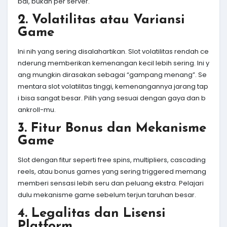
bal, bukan per server.
2. Volatilitas atau Variansi
Game
Ini nih yang sering disalahartikan. Slot volatilitas rendah ce
nderung memberikan kemenangan kecil lebih sering. Ini y
ang mungkin dirasakan sebagai “gampang menang”. Se
mentara slot volatilitas tinggi, kemenangannya jarang tap
i bisa sangat besar. Pilih yang sesuai dengan gaya dan b
ankroll-mu.
3. Fitur Bonus dan Mekanisme
Game
Slot dengan fitur seperti free spins, multipliers, cascading
reels, atau bonus games yang sering triggered memang
memberi sensasi lebih seru dan peluang ekstra. Pelajari
dulu mekanisme game sebelum terjun taruhan besar.
4. Legalitas dan Lisensi
Platform