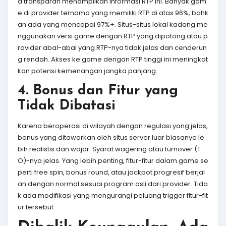
a transparan menampilkan informasi RTP ini. Banyak gam
e di provider ternama yang memiliki RTP di atas 96%, bahk
an ada yang mencapai 97%+. Situs-situs lokal kadang me
nggunakan versi game dengan RTP yang dipotong atau p
rovider abal-abal yang RTP-nya tidak jelas dan cenderun
g rendah. Akses ke game dengan RTP tinggi ini meningkat
kan potensi kemenangan jangka panjang.
4. Bonus dan Fitur yang
Tidak Dibatasi
Karena beroperasi di wilayah dengan regulasi yang jelas,
bonus yang ditawarkan oleh situs server luar biasanya le
bih realistis dan wajar. Syarat wagering atau turnover (T
O)-nya jelas. Yang lebih penting, fitur-fitur dalam game se
perti free spin, bonus round, atau jackpot progresif berjal
an dengan normal sesuai program asli dari provider. Tida
k ada modifikasi yang mengurangi peluang trigger fitur-fit
ur tersebut.