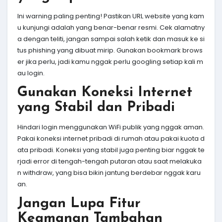
Ini warning paling penting! Pastikan URL website yang kam
u kunjungi adalah yang benar-benar resmi. Cek alamatny
a dengan teliti, jangan sampai salah ketik dan masuk ke si
tus phishing yang dibuat mirip. Gunakan bookmark brows
er jika perlu, jadi kamu nggak perlu googling setiap kali m
au login.
Gunakan Koneksi Internet
yang Stabil dan Pribadi
Hindari login menggunakan WiFi publik yang nggak aman.
Pakai koneksi internet pribadi di rumah atau pakai kuota d
ata pribadi. Koneksi yang stabil juga penting biar nggak te
rjadi error di tengah-tengah putaran atau saat melakuka
n withdraw, yang bisa bikin jantung berdebar nggak karu
an.
Jangan Lupa Fitur
Keamanan Tambahan