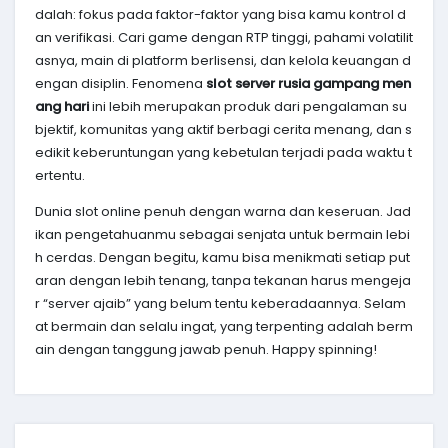
dalah: fokus pada faktor-faktor yang bisa kamu kontrol d
an verifikasi. Cari game dengan RTP tinggi, pahami volatilit
asnya, main di platform berlisensi, dan kelola keuangan d
engan disiplin. Fenomena
slot server rusia gampang men
ang hari
ini lebih merupakan produk dari pengalaman su
bjektif, komunitas yang aktif berbagi cerita menang, dan s
edikit keberuntungan yang kebetulan terjadi pada waktu t
ertentu.
Dunia slot online penuh dengan warna dan keseruan. Jad
ikan pengetahuanmu sebagai senjata untuk bermain lebi
h cerdas. Dengan begitu, kamu bisa menikmati setiap put
aran dengan lebih tenang, tanpa tekanan harus mengeja
r “server ajaib” yang belum tentu keberadaannya. Selam
at bermain dan selalu ingat, yang terpenting adalah berm
ain dengan tanggung jawab penuh. Happy spinning!