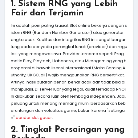
1. Sistem RNG yang Lebih
Fair dan Terjamin
Ini adalah poin paling krusial. Slot online bekerja dengan s
istem RNG (Random Number Generator) atau generator
angka acak. Kualitas dan integritas RNG ini sangat bergan
tung pada penyedia perangkat lunak (provider) dan regu
lasi yang mengawasinya. Provider ternama seperti Prag
matic Play, Playtech, Habanero, atau Microgaming yang b
eroperasi di bawah lisensi internasional (Malta Gaming A
uthority, UKGC, dll) wajib menggunakan RNG bersertifikat.
Artinya, hasil putaran benar-benar acak dan tidak bisa di
manipulasi. Di server luar yang legal, audit terhadap RNG i
ni dilakukan secara rutin oleh lembaga independen. Jadi,
peluang untuk menang memang murni berdasarkan keb
eruntungan dan volatilitas game, bukan karena "settinga
n"
bandar slot gacor
.
2. Tingkat Persaingan yang