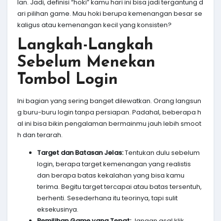
lan. Jadi, definisi “hoki” kamu hari ini bisa jadi tergantung d
ari pilihan game. Mau hoki berupa kemenangan besar se
kaligus atau kemenangan kecil yang konsisten?
Langkah-Langkah
Sebelum Menekan
Tombol Login
Ini bagian yang sering banget dilewatkan. Orang langsun
g buru-buru login tanpa persiapan. Padahal, beberapa h
al ini bisa bikin pengalaman bermainmu jauh lebih smoot
h dan terarah.
Target dan Batasan Jelas:
Tentukan dulu sebelum
login, berapa target kemenangan yang realistis
dan berapa batas kekalahan yang bisa kamu
terima. Begitu target tercapai atau batas tersentuh,
berhenti. Sesederhana itu teorinya, tapi sulit
eksekusinya.
Pemilihan Game yang Tepat:
Jangan asal klik