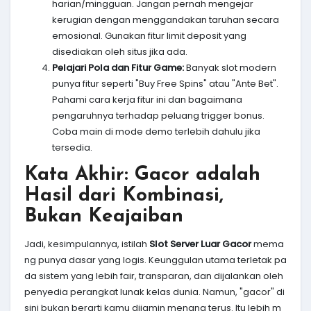
harian/mingguan. Jangan pernah mengejar
kerugian dengan menggandakan taruhan secara
emosional. Gunakan fitur limit deposit yang
disediakan oleh situs jika ada.
Pelajari Pola dan Fitur Game:
Banyak slot modern
punya fitur seperti "Buy Free Spins" atau "Ante Bet".
Pahami cara kerja fitur ini dan bagaimana
pengaruhnya terhadap peluang trigger bonus.
Coba main di mode demo terlebih dahulu jika
tersedia.
Kata Akhir: Gacor adalah
Hasil dari Kombinasi,
Bukan Keajaiban
Jadi, kesimpulannya, istilah
Slot Server Luar Gacor
mema
ng punya dasar yang logis. Keunggulan utama terletak pa
da sistem yang lebih fair, transparan, dan dijalankan oleh
penyedia perangkat lunak kelas dunia. Namun, "gacor" di
sini bukan berarti kamu dijamin menang terus. Itu lebih m