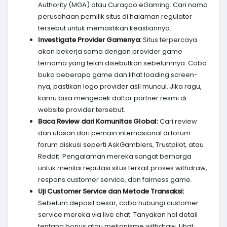
Authority (MGA) atau Curaçao eGaming. Cari nama
perusahaan pemilik situs di halaman regulator
tersebut untuk memastikan keasliannya.
Investigate Provider Gamenya:
Situs terpercaya
akan bekerja sama dengan provider game
ternama yang telah disebutkan sebelumnya. Coba
buka beberapa game dan lihat loading screen-
nya, pastikan logo provider asli muncul. Jika ragu,
kamu bisa mengecek daftar partner resmi di
website provider tersebut.
Baca Review dari Komunitas Global:
Cari review
dan ulasan dari pemain internasional di forum-
forum diskusi seperti AskGamblers, Trustpilot, atau
Reddit. Pengalaman mereka sangat berharga
untuk menilai reputasi situs terkait proses withdraw,
respons customer service, dan fairness game.
Uji Customer Service dan Metode Transaksi:
Sebelum deposit besar, coba hubungi customer
service mereka via live chat. Tanyakan hal detail
tentang bonus atau mekanisme withdraw. Lihat