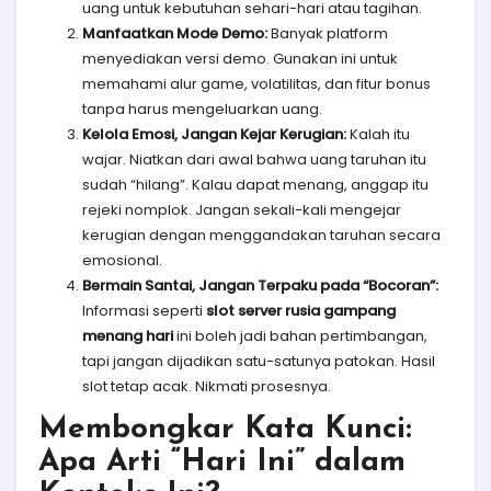
uang untuk kebutuhan sehari-hari atau tagihan.
Manfaatkan Mode Demo:
Banyak platform
menyediakan versi demo. Gunakan ini untuk
memahami alur game, volatilitas, dan fitur bonus
tanpa harus mengeluarkan uang.
Kelola Emosi, Jangan Kejar Kerugian:
Kalah itu
wajar. Niatkan dari awal bahwa uang taruhan itu
sudah “hilang”. Kalau dapat menang, anggap itu
rejeki nomplok. Jangan sekali-kali mengejar
kerugian dengan menggandakan taruhan secara
emosional.
Bermain Santai, Jangan Terpaku pada “Bocoran”:
Informasi seperti
slot server rusia gampang
menang hari
ini boleh jadi bahan pertimbangan,
tapi jangan dijadikan satu-satunya patokan. Hasil
slot tetap acak. Nikmati prosesnya.
Membongkar Kata Kunci:
Apa Arti “Hari Ini” dalam