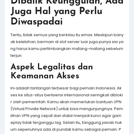
Dibalik Keunggulan, Ada
Juga Hal yang Perlu
Diwaspadai
Tentu, tidak semua yang berkilau itu emas. Meskipun bany
ak kelebihan, bermain di slot server luar juga punya sisi ya
ng harus kamu pertimbangkan matang-matang sebelum
terjun.
Aspek Legalitas dan
Keamanan Akses
Ini adalah tantangan terbesar bagi pemain Indonesia. Ak
ses ke situs-situs berlisensi internasional seringkali dibloki
r oleh pemerintah. Kamu akan memerlukan bantuan VPN
(Virtual Private Network) untuk bisa mengunjunginya. Pem
ilihan VPN yang cepat dan stabil menjadi kunci agar gam
eplay tidak terganggu lag. Selain itu, tanggung jawab huk
um sepenuhnya ada di pundak kamu sebagai pemain. P