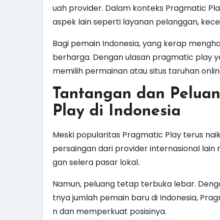
uah provider. Dalam konteks Pragmatic Play
aspek lain seperti layanan pelanggan, k
Bagi pemain Indonesia, yang kerap menghada
berharga. Dengan ulasan pragmatic play y
memilih permainan atau situs taruhan onlin
Tantangan dan Peluan
Play di Indonesia
Meski popularitas Pragmatic Play terus nai
persaingan dari provider internasional lai
gan selera pasar lokal.
Namun, peluang tetap terbuka lebar. Den
tnya jumlah pemain baru di Indonesia, Pra
n dan memperkuat posisinya.