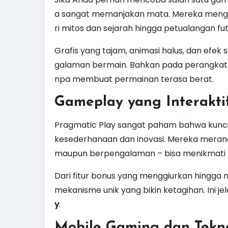
a sangat memanjakan mata. Mereka meng
ri mitos dan sejarah hingga petualangan fu
Grafis yang tajam, animasi halus, dan efek
galaman bermain. Bahkan pada perangkat mob
npa membuat permainan terasa berat.
Gameplay yang Interakt
Pragmatic Play sangat paham bahwa kunci
kesederhanaan dan inovasi. Mereka meranc
maupun berpengalaman – bisa menikmati t
Dari fitur bonus yang menggiurkan hingga
mekanisme unik yang bikin ketagihan. Ini je
y
.
Mobile Gaming dan Tekno