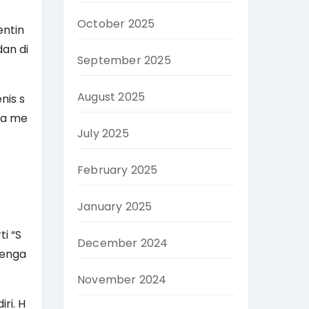
October 2025
entin
an di
September 2025
August 2025
nis s
ma me
July 2025
February 2025
January 2025
i “S
December 2024
denga
November 2024
ri. H