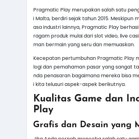
Pragmatic Play merupakan salah satu pen
i Malta, berdiri sejak tahun 2015. Meskipu
asa industri lainnya, Pragmatic Play berh
ragam produk mulai dari slot video, live c
man bermain yang seru dan memuaskan.
Kecepatan pertumbuhan Pragmatic Play me
logi dan pemahaman pasar yang sangat taja
nda penasaran bagaimana mereka bisa me
i kita telusuri aspek-aspek berikutnya.
Kualitas Game dan Ino
Play
Grafis dan Desain yang
Jika Anda pernah mencoba salah satu game 