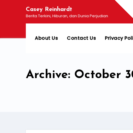
Skip
Casey Reinhardt
to
Berita Terkini, Hiburan, dan Dunia Perjudian
content
About Us
Contact Us
Privacy Pol
Archive: October 3