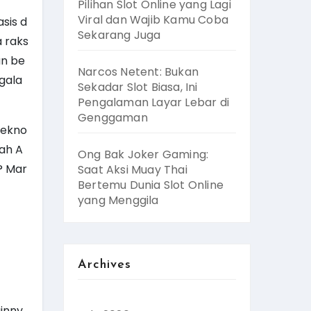
Pilihan Slot Online yang Lagi
Viral dan Wajib Kamu Coba
sis d
Sekarang Juga
a raks
an be
Narcos Netent: Bukan
gala
Sekadar Slot Biasa, Ini
Pengalaman Layar Lebar di
Genggaman
tekno
ah A
Ong Bak Joker Gaming:
? Mar
Saat Aksi Muay Thai
Bertemu Dunia Slot Online
yang Menggila
Archives
ainny