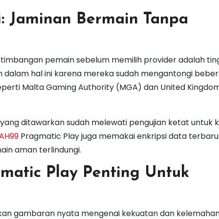
: Jaminan Bermain Tanpa
ertimbangan pemain sebelum memilih provider adalah tin
 dalam hal ini karena mereka sudah mengantongi bebera
l seperti Malta Gaming Authority (MGA) dan United Kingdo
yang ditawarkan sudah melewati pengujian ketat untuk k
AH99
Pragmatic Play juga memakai enkripsi data terbaru
ain aman terlindungi.
atic Play Penting Untuk
an gambaran nyata mengenai kekuatan dan kelemahan