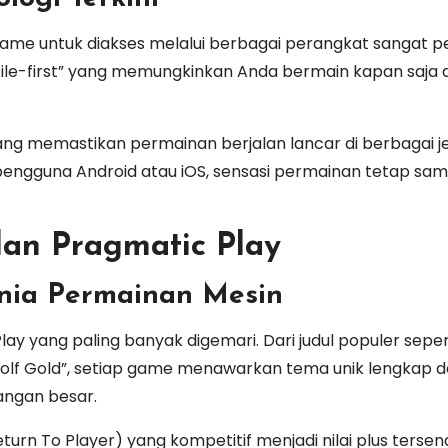
 game untuk diakses melalui berbagai perangkat sangat p
le-first” yang memungkinkan Anda bermain kapan saja d
 memastikan permainan berjalan lancar di berbagai je
pengguna Android atau iOS, sensasi permainan tetap sa
an Pragmatic Play
unia Permainan Mesin
 yang paling banyak digemari. Dari judul populer sepert
Wolf Gold”, setiap game menawarkan tema unik lengkap 
angan besar.
Return To Player) yang kompetitif menjadi nilai plus tersendi