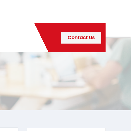
Contact Us