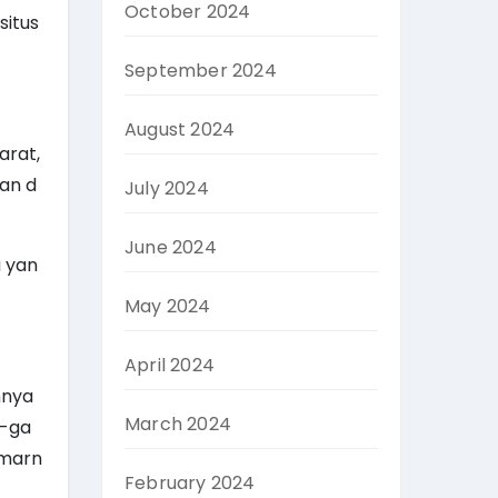
October 2024
situs
September 2024
August 2024
arat,
han d
July 2024
June 2024
a yan
May 2024
April 2024
nnya
March 2024
e-ga
emarn
February 2024