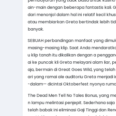
pembayaran yang tidak biasa untuk kasino 
ain-main dengan beberapa fantastis kali. G
dari menonjol dalam hal ini relatif kecil kh
atau membiarkan Greta bertindak lebih tid
banyak.
SEBUAH perbandingan manfaat yang dimulai 
masing-masing klip. Saat Anda mendaratka
u klip tanah itu dikalikan dengan a pengga
ai ke puncak kli Greta melayani alam liar,
aja, bermain di Great Goes Wild, yang tel
ari yang ramai ale auditoriu Greta menja
-dalam— dicintai Oktoberfest nyonya rumah
The Dead Men Tell No Tales Bonus, yang m
n lampu melintasi penjepit. Sederhana saj
telah babak ini eliminasi Gaji Tinggi dan 