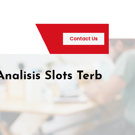
Contact Us
nalisis Slots Terb