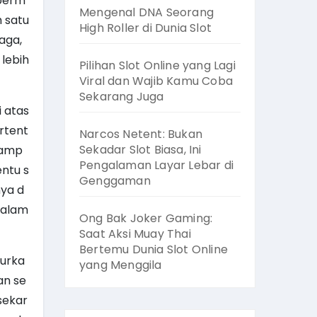
 berm
Mengenal DNA Seorang
h satu
High Roller di Dunia Slot
raga,
lebih
Pilihan Slot Online yang Lagi
Viral dan Wajib Kamu Coba
Sekarang Juga
i atas
rtent
Narcos Netent: Bukan
Sekadar Slot Biasa, Ini
samp
Pengalaman Layar Lebar di
entu s
Genggaman
nya d
dalam
Ong Bak Joker Gaming:
Saat Aksi Muay Thai
Bertemu Dunia Slot Online
burka
yang Menggila
an se
sekar