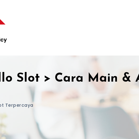
icy
o Slot > Cara Main & A
ot Terpercaya