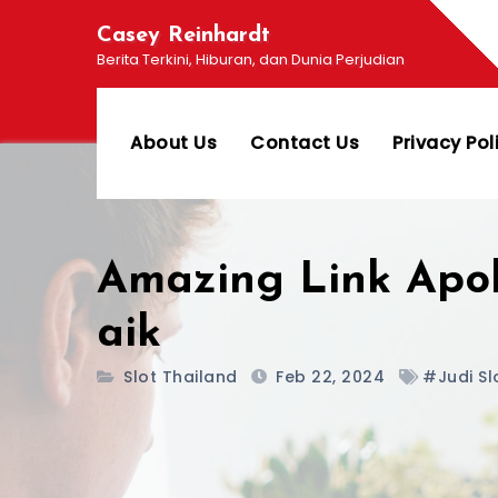
Skip
Casey Reinhardt
to
Berita Terkini, Hiburan, dan Dunia Perjudian
content
About Us
Contact Us
Privacy Pol
Amazing Link Apoll
aik
Slot Thailand
Feb 22, 2024
#judi Sl