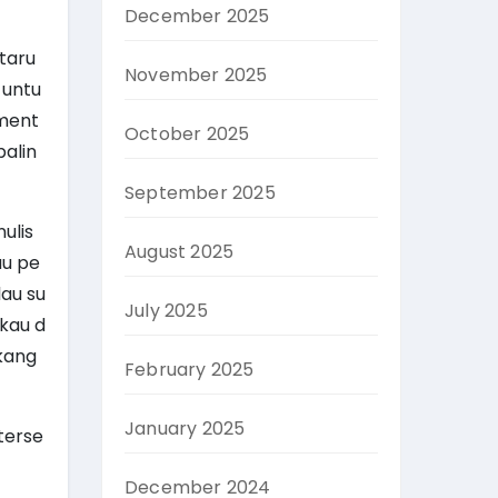
December 2025
 taru
November 2025
 untu
gment
October 2025
palin
September 2025
ulis
August 2025
au pe
lau su
July 2025
ikau d
akang
February 2025
January 2025
terse
December 2024