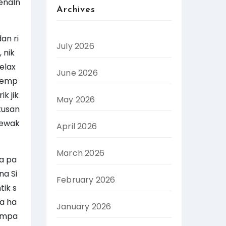
enaln
Archives
an ri
July 2026
 nik
elax
June 2026
n emp
k jik
May 2026
tusan
cewak
April 2026
March 2026
a pa
a Si
February 2026
ik s
a ha
January 2026
tempa