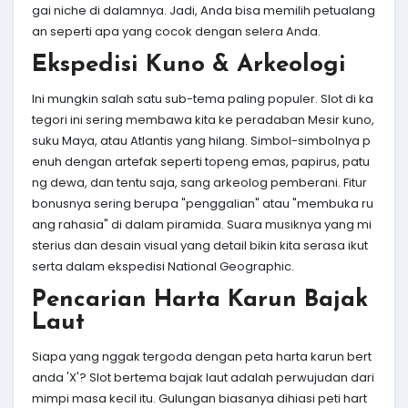
gai niche di dalamnya. Jadi, Anda bisa memilih petualang
an seperti apa yang cocok dengan selera Anda.
Ekspedisi Kuno & Arkeologi
Ini mungkin salah satu sub-tema paling populer. Slot di ka
tegori ini sering membawa kita ke peradaban Mesir kuno,
suku Maya, atau Atlantis yang hilang. Simbol-simbolnya p
enuh dengan artefak seperti topeng emas, papirus, patu
ng dewa, dan tentu saja, sang arkeolog pemberani. Fitur
bonusnya sering berupa "penggalian" atau "membuka ru
ang rahasia" di dalam piramida. Suara musiknya yang mi
sterius dan desain visual yang detail bikin kita serasa ikut
serta dalam ekspedisi National Geographic.
Pencarian Harta Karun Bajak
Laut
Siapa yang nggak tergoda dengan peta harta karun bert
anda 'X'? Slot bertema bajak laut adalah perwujudan dari
mimpi masa kecil itu. Gulungan biasanya dihiasi peti hart