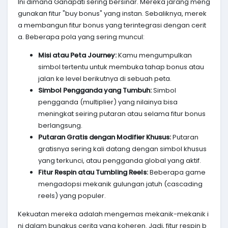
Ini dimana Ganapati sering bersinar. Mereka jarang meng
gunakan fitur "buy bonus" yang instan. Sebaliknya, merek
a membangun fitur bonus yang terintegrasi dengan cerit
a. Beberapa pola yang sering muncul:
Misi atau Peta Journey:
Kamu mengumpulkan
simbol tertentu untuk membuka tahap bonus atau
jalan ke level berikutnya di sebuah peta.
Simbol Pengganda yang Tumbuh:
Simbol
pengganda (multiplier) yang nilainya bisa
meningkat seiring putaran atau selama fitur bonus
berlangsung.
Putaran Gratis dengan Modifier Khusus:
Putaran
gratisnya sering kali datang dengan simbol khusus
yang terkunci, atau pengganda global yang aktif.
Fitur Respin atau Tumbling Reels:
Beberapa game
mengadopsi mekanik gulungan jatuh (cascading
reels) yang populer.
Kekuatan mereka adalah mengemas mekanik-mekanik i
ni dalam bungkus cerita yang koheren. Jadi, fitur respin b