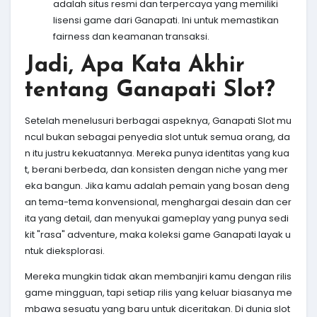
adalah situs resmi dan terpercaya yang memiliki
lisensi game dari Ganapati. Ini untuk memastikan
fairness dan keamanan transaksi.
Jadi, Apa Kata Akhir
tentang Ganapati Slot?
Setelah menelusuri berbagai aspeknya, Ganapati Slot mu
ncul bukan sebagai penyedia slot untuk semua orang, da
n itu justru kekuatannya. Mereka punya identitas yang kua
t, berani berbeda, dan konsisten dengan niche yang mer
eka bangun. Jika kamu adalah pemain yang bosan deng
an tema-tema konvensional, menghargai desain dan cer
ita yang detail, dan menyukai gameplay yang punya sedi
kit "rasa" adventure, maka koleksi game Ganapati layak u
ntuk dieksplorasi.
Mereka mungkin tidak akan membanjiri kamu dengan rilis
game mingguan, tapi setiap rilis yang keluar biasanya me
mbawa sesuatu yang baru untuk diceritakan. Di dunia slot