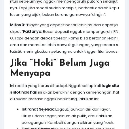
ntun sebelumnya nggak mempengaruhi putaran selanjut
nya. Tapi, jika modal sudah menipis, berhenti adalah kepu
tusan yang bijak, bukan karena game-nya “dingin”.
Mitos 3:
“Player yang deposit besar lebih mudah dapat ja
ckpot.”
Faktanya:
Besar deposit nggak mempengaruhi RN
G. Tapi, dengan deposit besar, kamu bisa bertahan lebih l
ama dan memutar lebih banyak gulungan, yang secara s
tatistik meningkatkan peluangmu untuk trigger fitur bonus.
Jika “Hoki” Belum Juga
Menyapa
Ini realita yang harus dihadapi. Nggak setiap kali
login situ
s slot hoki hari
ini akan berakhir dengan kemenangan. Kal
au sudah merasa nggak beruntung, lakukan ini:
Istirahat Sejenak:
Logout, jauhkan diri dari layar.
Hirup udara segar, minum air putih, atau lakukan
peregangan. Kembali dengan pikiran yang fresh.