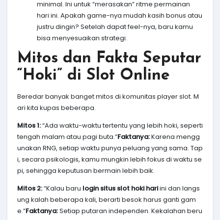
minimal. Ini untuk “merasakan” ritme permainan
hari ini. Apakah game-nya mudah kasih bonus atau
justru dingin? Setelah dapat feel-nya, baru kamu
bisa menyesuaikan strategi.
Mitos dan Fakta Seputar
“Hoki” di Slot Online
Beredar banyak banget mitos di komunitas player slot. M
ari kita kupas beberapa.
Mitos 1:
“Ada waktu-waktu tertentu yang lebih hoki, seperti
tengah malam atau pagi buta.”
Faktanya:
Karena mengg
unakan RNG, setiap waktu punya peluang yang sama. Tap
i, secara psikologis, kamu mungkin lebih fokus di waktu se
pi, sehingga keputusan bermain lebih baik.
Mitos 2:
“Kalau baru
login situs slot hoki hari
ini dan langs
ung kalah beberapa kali, berarti besok harus ganti gam
e.”
Faktanya:
Setiap putaran independen. Kekalahan beru