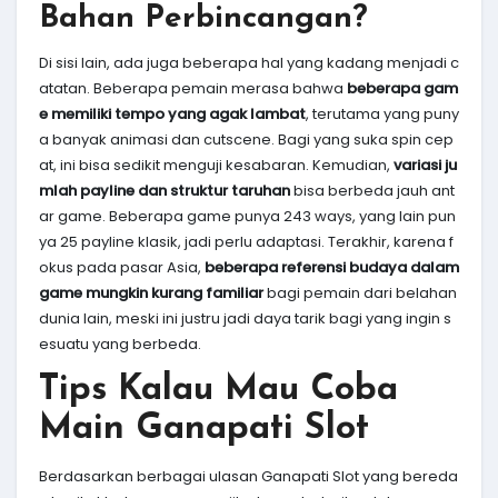
Bahan Perbincangan?
Di sisi lain, ada juga beberapa hal yang kadang menjadi c
atatan. Beberapa pemain merasa bahwa
beberapa gam
e memiliki tempo yang agak lambat
, terutama yang puny
a banyak animasi dan cutscene. Bagi yang suka spin cep
at, ini bisa sedikit menguji kesabaran. Kemudian,
variasi ju
mlah payline dan struktur taruhan
bisa berbeda jauh ant
ar game. Beberapa game punya 243 ways, yang lain pun
ya 25 payline klasik, jadi perlu adaptasi. Terakhir, karena f
okus pada pasar Asia,
beberapa referensi budaya dalam
game mungkin kurang familiar
bagi pemain dari belahan
dunia lain, meski ini justru jadi daya tarik bagi yang ingin s
esuatu yang berbeda.
Tips Kalau Mau Coba
Main Ganapati Slot
Berdasarkan berbagai ulasan Ganapati Slot yang bereda