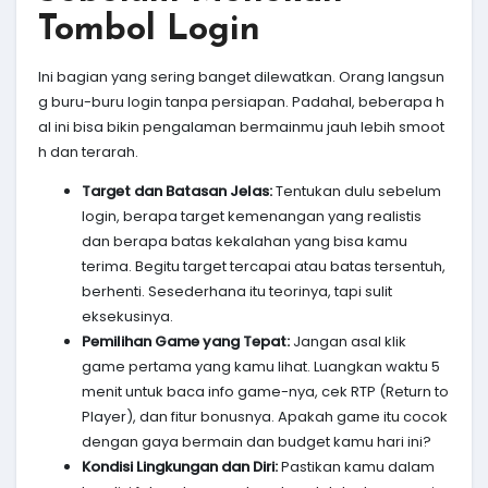
Tombol Login
Ini bagian yang sering banget dilewatkan. Orang langsun
g buru-buru login tanpa persiapan. Padahal, beberapa h
al ini bisa bikin pengalaman bermainmu jauh lebih smoot
h dan terarah.
Target dan Batasan Jelas:
Tentukan dulu sebelum
login, berapa target kemenangan yang realistis
dan berapa batas kekalahan yang bisa kamu
terima. Begitu target tercapai atau batas tersentuh,
berhenti. Sesederhana itu teorinya, tapi sulit
eksekusinya.
Pemilihan Game yang Tepat:
Jangan asal klik
game pertama yang kamu lihat. Luangkan waktu 5
menit untuk baca info game-nya, cek RTP (Return to
Player), dan fitur bonusnya. Apakah game itu cocok
dengan gaya bermain dan budget kamu hari ini?
Kondisi Lingkungan dan Diri:
Pastikan kamu dalam