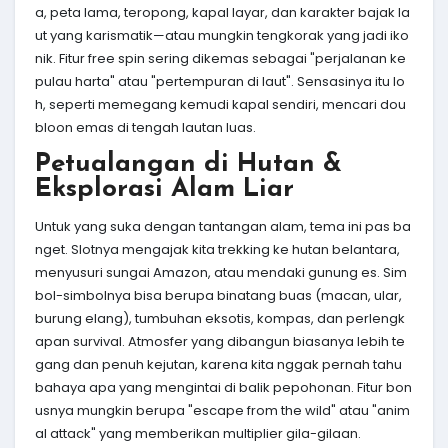
a, peta lama, teropong, kapal layar, dan karakter bajak la
ut yang karismatik—atau mungkin tengkorak yang jadi iko
nik. Fitur free spin sering dikemas sebagai "perjalanan ke
pulau harta" atau "pertempuran di laut". Sensasinya itu lo
h, seperti memegang kemudi kapal sendiri, mencari dou
bloon emas di tengah lautan luas.
Petualangan di Hutan &
Eksplorasi Alam Liar
Untuk yang suka dengan tantangan alam, tema ini pas ba
nget. Slotnya mengajak kita trekking ke hutan belantara,
menyusuri sungai Amazon, atau mendaki gunung es. Sim
bol-simbolnya bisa berupa binatang buas (macan, ular,
burung elang), tumbuhan eksotis, kompas, dan perlengk
apan survival. Atmosfer yang dibangun biasanya lebih te
gang dan penuh kejutan, karena kita nggak pernah tahu
bahaya apa yang mengintai di balik pepohonan. Fitur bon
usnya mungkin berupa "escape from the wild" atau "anim
al attack" yang memberikan multiplier gila-gilaan.