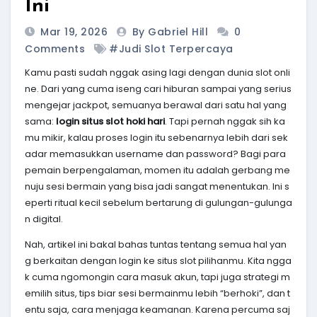
Ini
Mar 19, 2026
By Gabriel Hill
0
Comments
#judi Slot Terpercaya
Kamu pasti sudah nggak asing lagi dengan dunia slot onli
ne. Dari yang cuma iseng cari hiburan sampai yang serius
mengejar jackpot, semuanya berawal dari satu hal yang
sama:
login situs slot hoki hari
. Tapi pernah nggak sih ka
mu mikir, kalau proses login itu sebenarnya lebih dari sek
adar memasukkan username dan password? Bagi para
pemain berpengalaman, momen itu adalah gerbang me
nuju sesi bermain yang bisa jadi sangat menentukan. Ini s
eperti ritual kecil sebelum bertarung di gulungan-gulunga
n digital.
Nah, artikel ini bakal bahas tuntas tentang semua hal yan
g berkaitan dengan login ke situs slot pilihanmu. Kita ngga
k cuma ngomongin cara masuk akun, tapi juga strategi m
emilih situs, tips biar sesi bermainmu lebih “berhoki”, dan t
entu saja, cara menjaga keamanan. Karena percuma saj