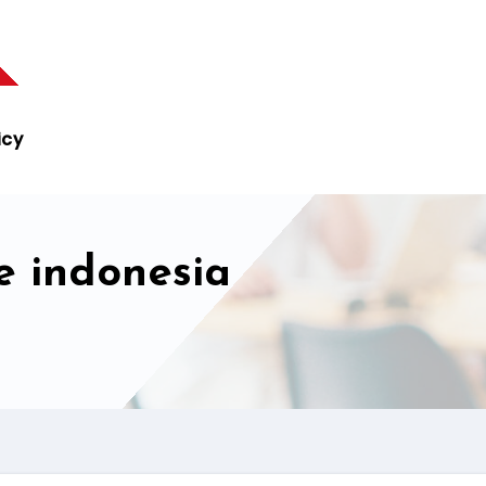
icy
ne indonesia