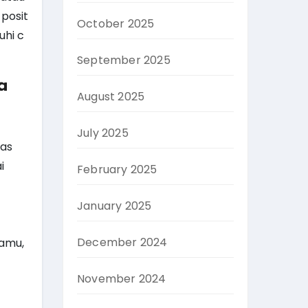
 posit
October 2025
uhi c
September 2025
a
August 2025
July 2025
tas
i
February 2025
t
January 2025
December 2024
amu,
November 2024