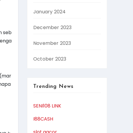
January 2024
December 2023
n seb
denga
November 2023
October 2023
 (mar
 napa
Trending News
SENI108 LINK
I88CASH
slot gacor