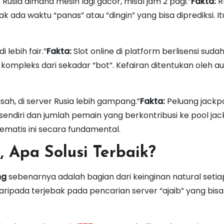
Rusia dimana mesin lagi gacor, misal jam 2 pagi.”
Fakta:
R
 ada waktu “panas” atau “dingin” yang bisa diprediksi. I
 lebih fair.”
Fakta:
Slot online di platform berlisensi sud
kompleks dari sekadar “bot”. Kefairan ditentukan oleh aud
usah, di server Rusia lebih gampang.”
Fakta:
Peluang jackp
 sendiri dan jumlah pemain yang berkontribusi ke pool jac
matis ini secara fundamental.
, Apa Solusi Terbaik?
ng
sebenarnya adalah bagian dari keinginan natural setia
ipada terjebak pada pencarian server “ajaib” yang bisa 