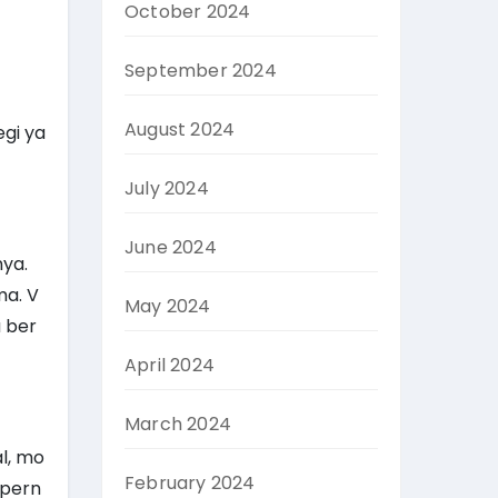
October 2024
September 2024
August 2024
egi ya
July 2024
June 2024
nya.
ma. V
May 2024
a ber
April 2024
March 2024
l, mo
February 2024
 pern