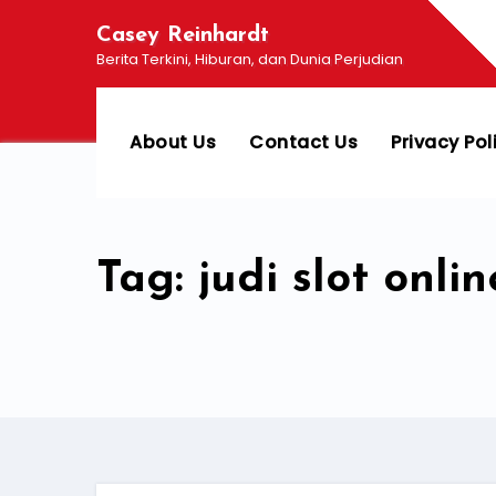
Skip
Casey Reinhardt
to
Berita Terkini, Hiburan, dan Dunia Perjudian
content
About Us
Contact Us
Privacy Pol
Tag: judi slot onli