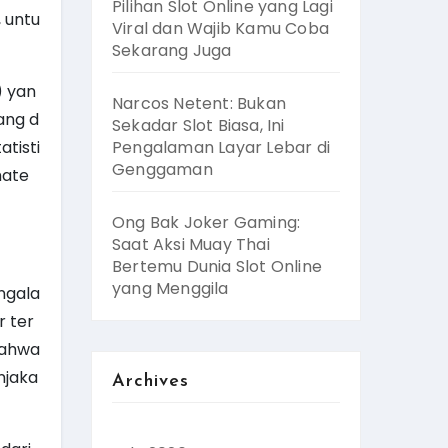
Pilihan Slot Online yang Lagi
 untu
Viral dan Wajib Kamu Coba
Sekarang Juga
) yan
Narcos Netent: Bukan
yang d
Sekadar Slot Biasa, Ini
tisti
Pengalaman Layar Lebar di
Genggaman
mate
Ong Bak Joker Gaming:
Saat Aksi Muay Thai
Bertemu Dunia Slot Online
yang Menggila
ngala
 ter
 bahwa
njaka
Archives