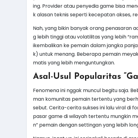
ing. Provider atau penyedia game bisa men
k alasan teknis seperti kecepatan akses, reg
Nah, yang bikin banyak orang penasaran ad
g lebih tinggi atau volatilitas yang lebih “
ikembalikan ke pemain dalam jangka panjan
k) untuk menang. Beberapa pemain meyakin
matis yang lebih menguntungkan.
Asal-Usul Popularitas “
Fenomena ini nggak muncul begitu saja. Be
man komunitas pemain tertentu yang berh
sebut. Cerita-cerita sukses ini lalu viral d
pasar game di wilayah tertentu mungkin m
n” pemain dengan settingan yang lebih lon