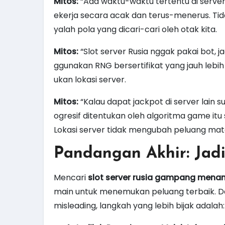
Mitos:
“Ada waktu-waktu tertentu di server 
ekerja secara acak dan terus-menerus. Tidak
yalah pola yang dicari-cari oleh otak kita.
Mitos:
“Slot server Rusia nggak pakai bot, jadi
ggunakan RNG bersertifikat yang jauh lebih 
ukan lokasi server.
Mitos:
“Kalau dapat jackpot di server lain s
ogresif ditentukan oleh algoritma game itu
Lokasi server tidak mengubah peluang mate
Pandangan Akhir: Jadi
Mencari
slot server rusia gampang mena
main untuk menemukan peluang terbaik. Dar
misleading, langkah yang lebih bijak adalah: