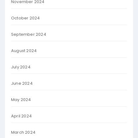
November 2024
October 2024
September 2024
August 2024
July 2024
June 2024
May 2024
April 2024
March 2024