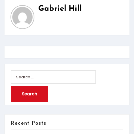
Gabriel Hill
Search
for:
Recent Posts