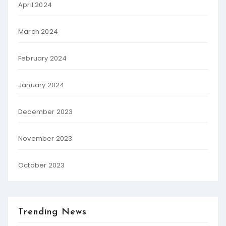
April 2024
March 2024
February 2024
January 2024
December 2023
November 2023
October 2023
Trending News