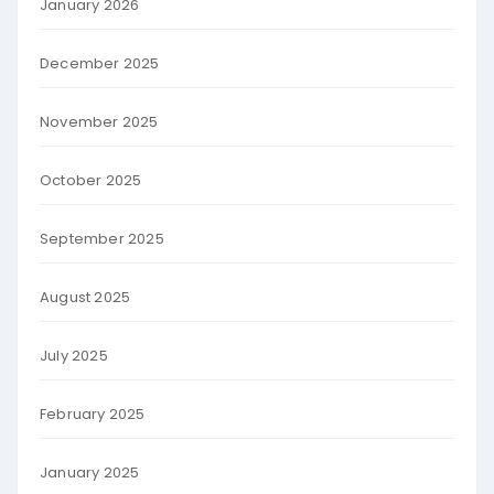
January 2026
December 2025
November 2025
October 2025
September 2025
August 2025
July 2025
February 2025
January 2025