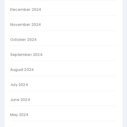
December 2024
November 2024
October 2024
September 2024
August 2024
July 2024
June 2024
May 2024