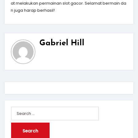
at melakukan permainan slot gacor. Selamat bermain da
n juga harap berhasil!
Gabriel Hill
Search
for: