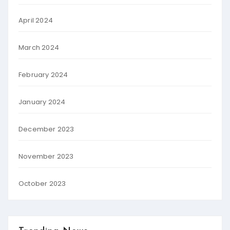
April 2024
March 2024
February 2024
January 2024
December 2023
November 2023
October 2023