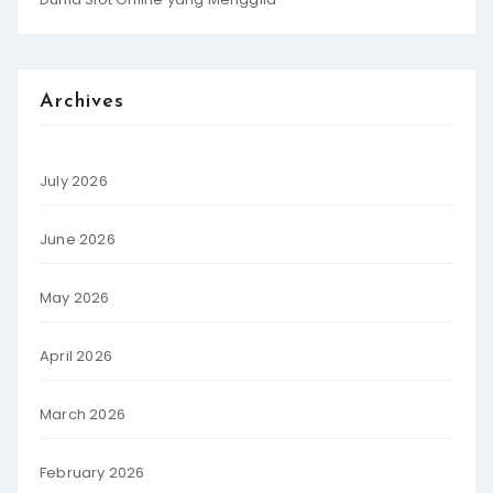
Archives
July 2026
June 2026
May 2026
April 2026
March 2026
February 2026