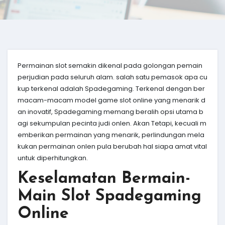
Permainan slot semakin dikenal pada golongan pemain
perjudian pada seluruh alam. salah satu pemasok apa cu
kup terkenal adalah Spadegaming. Terkenal dengan ber
macam-macam model game slot online yang menarik d
an inovatif, Spadegaming memang beralih opsi utama b
agi sekumpulan pecinta judi onlen. Akan Tetapi, kecuali m
emberikan permainan yang menarik, perlindungan mela
kukan permainan onlen pula berubah hal siapa amat vital
untuk diperhitungkan.
Keselamatan Bermain-
Main Slot Spadegaming
Online