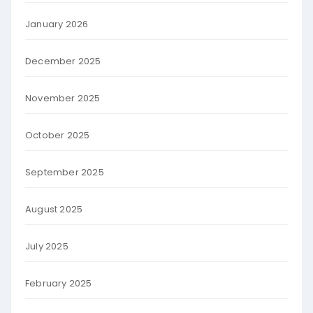
January 2026
December 2025
November 2025
October 2025
September 2025
August 2025
July 2025
February 2025