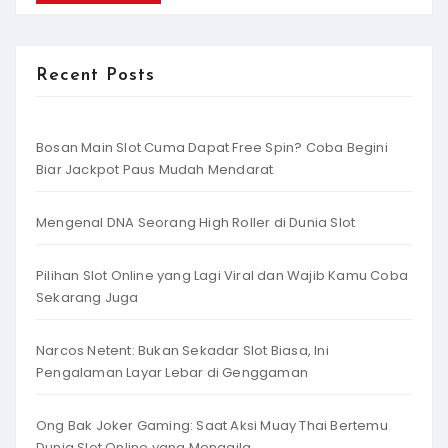
Recent Posts
Bosan Main Slot Cuma Dapat Free Spin? Coba Begini
Biar Jackpot Paus Mudah Mendarat
Mengenal DNA Seorang High Roller di Dunia Slot
Pilihan Slot Online yang Lagi Viral dan Wajib Kamu Coba
Sekarang Juga
Narcos Netent: Bukan Sekadar Slot Biasa, Ini
Pengalaman Layar Lebar di Genggaman
Ong Bak Joker Gaming: Saat Aksi Muay Thai Bertemu
Dunia Slot Online yang Menggila