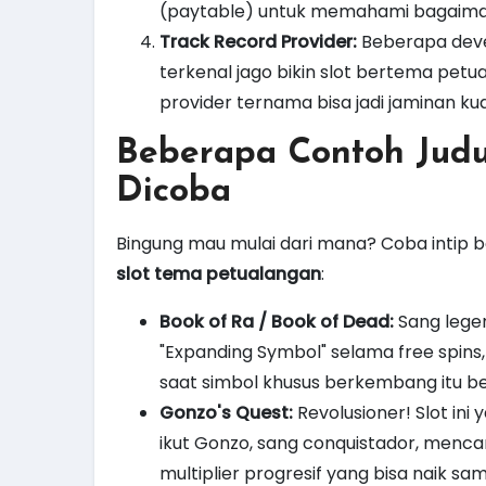
(paytable) untuk memahami bagaiman
Track Record Provider:
Beberapa devel
terkenal jago bikin slot bertema pet
provider ternama bisa jadi jaminan kua
Beberapa Contoh Judu
Dicoba
Bingung mau mulai dari mana? Coba intip b
slot tema petualangan
:
Book of Ra / Book of Dead:
Sang lege
"Expanding Symbol" selama free spins,
saat simbol khusus berkembang itu b
Gonzo's Quest:
Revolusioner! Slot ini
ikut Gonzo, sang conquistador, menca
multiplier progresif yang bisa naik 