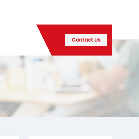
Contact Us