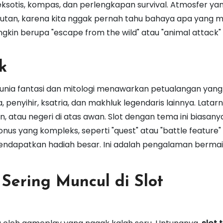
eksotis, kompas, dan perlengkapan survival. Atmosfer yan
jutan, karena kita nggak pernah tahu bahaya apa yang 
ngkin berupa "escape from the wild" atau "animal attack"
k
 Dunia fantasi dan mitologi menawarkan petualangan yang
, penyihir, ksatria, dan makhluk legendaris lainnya. Latarn
an, atau negeri di atas awan. Slot dengan tema ini biasan
onus yang kompleks, seperti "quest" atau "battle feature"
ndapatkan hadiah besar. Ini adalah pengalaman bermai
 Sering Muncul di Slot