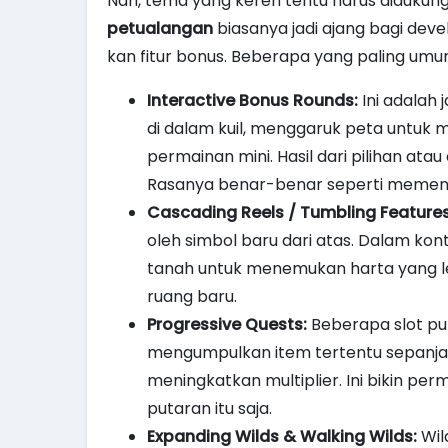
Nah, tema yang keren tentu harus didukun
petualangan
biasanya jadi ajang bagi dev
kan fitur bonus. Beberapa yang paling umum
Interactive Bonus Rounds:
Ini adalah 
di dalam kuil, menggaruk peta untu
permainan mini. Hasil dari pilihan at
Rasanya benar-benar seperti memenga
Cascading Reels / Tumbling Features
oleh simbol baru dari atas. Dalam kont
tanah untuk menemukan harta yang l
ruang baru.
Progressive Quests:
Beberapa slot pun
mengumpulkan item tertentu sepanja
meningkatkan multiplier. Ini bikin pe
putaran itu saja.
Expanding Wilds & Walking Wilds:
Wil