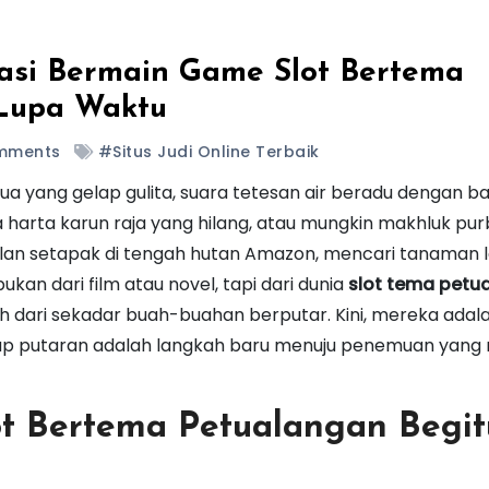
sasi Bermain Game Slot Bertema
 Lupa Waktu
mments
#situs Judi Online Terbaik
 gua yang gelap gulita, suara tetesan air beradu dengan b
harta karun raja yang hilang, atau mungkin makhluk pur
jalan setapak di tengah hutan Amazon, mencari tanaman 
ukan dari film atau novel, tapi dari dunia
slot tema petu
jauh dari sekadar buah-buahan berputar. Kini, mereka adal
tiap putaran adalah langkah baru menuju penemuan yang
ot Bertema Petualangan Begit