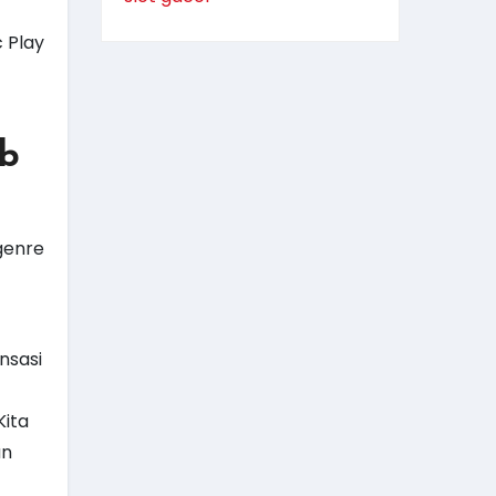
 Play
ib
genre
nsasi
Kita
an