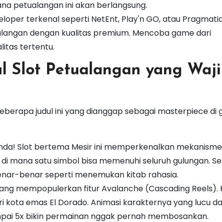
a petualangan ini akan berlangsung.
oper terkenal seperti NetEnt, Play'n GO, atau Pragmatic
ualangan dengan kualitas premium. Mencoba game dari
litas tertentu.
l Slot Petualangan yang Waj
eberapa judul ini yang dianggap sebagai masterpiece di 
nda! Slot bertema Mesir ini memperkenalkan mekanisme
 di mana satu simbol bisa memenuhi seluruh gulungan. Se
enar-benar seperti menemukan kitab rahasia.
 yang mempopulerkan fitur Avalanche (Cascading Reels). 
ri kota emas El Dorado. Animasi karakternya yang lucu d
sampai 5x bikin permainan nggak pernah membosankan.