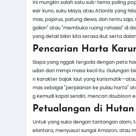
Ini mungkin salah satu sub-tema paling pop
esir kuno, suku Maya, atau Atlantis yang h
mas, papirus, patung dewa, dan tentu saja,
galian" atau "membuka ruang rahasia" di da
yang detail bikin kita serasa ikut serta dal
Pencarian Harta Karu
Siapa yang nggak tergoda dengan peta hart
udan dari mimpi masa kecil itu. Gulungan bia
n karakter bajak laut yang karismatik—atau 
mas sebagai "perjalanan ke pulau harta" at
g kemudi kapal sendiri, mencari doubloon e
Petualangan di Hutan 
Untuk yang suka dengan tantangan alam, te
elantara, menyusuri sungai Amazon, atau 