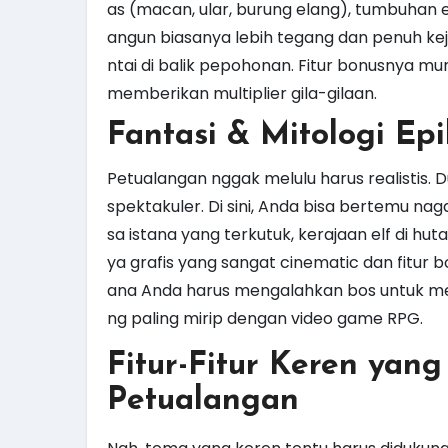
as (macan, ular, burung elang), tumbuhan 
angun biasanya lebih tegang dan penuh ke
ntai di balik pepohonan. Fitur bonusnya mu
memberikan multiplier gila-gilaan.
Fantasi & Mitologi Epi
Petualangan nggak melulu harus realistis.
spektakuler. Di sini, Anda bisa bertemu naga
sa istana yang terkutuk, kerajaan elf di hut
ya grafis yang sangat cinematic dan fitur b
ana Anda harus mengalahkan bos untuk me
ng paling mirip dengan video game RPG.
Fitur-Fitur Keren yang
Petualangan