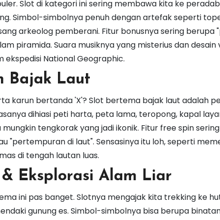
uler. Slot di kategori ini sering membawa kita ke perada
ilang. Simbol-simbolnya penuh dengan artefak seperti top
 sang arkeolog pemberani. Fitur bonusnya sering berupa 
lam piramida. Suara musiknya yang misterius dan desain v
am ekspedisi National Geographic.
n Bajak Laut
a karun bertanda 'X'? Slot bertema bajak laut adalah p
sanya dihiasi peti harta, peta lama, teropong, kapal laya
mungkin tengkorak yang jadi ikonik. Fitur free spin sering
au "pertempuran di laut". Sensasinya itu loh, seperti me
mas di tengah lautan luas.
& Eksplorasi Alam Liar
ma ini pas banget. Slotnya mengajak kita trekking ke hu
mendaki gunung es. Simbol-simbolnya bisa berupa binata