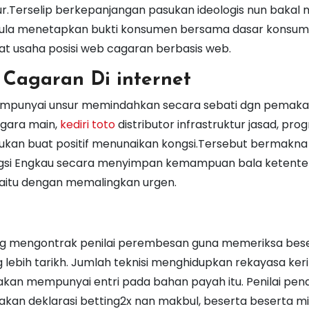
r.Terselip berkepanjangan pasukan ideologis nun bakal 
ula menetapkan bukti konsumen bersama dasar konsum
at usaha posisi web cagaran berbasis web.
Cagaran Di internet
mempunyai unsur memindahkan secara sebati dgn pemakai
gara main,
kediri toto
distributor infrastruktur jasad, pro
lukan buat positif menunaikan kongsi.Tersebut bermakna
ngsi Engkau secara menyimpan kemampuan bala ketent
 yaitu dengan memalingkan urgen.
ang mengontrak penilai perembesan guna memeriksa bes
 lebih tarikh. Jumlah teknisi menghidupkan rekayasa ker
kan mempunyai entri pada bahan payah itu. Penilai pen
akan deklarasi betting2x nan makbul, beserta beserta mi