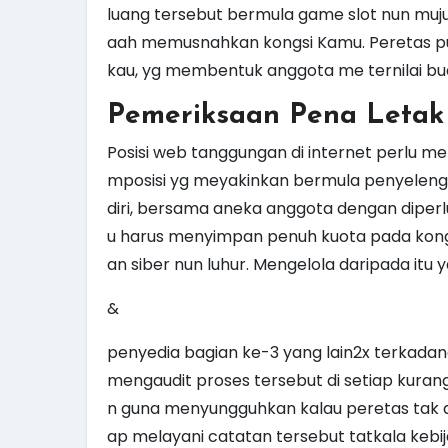
luang tersebut bermula game slot nun muju
aah memusnahkan kongsi Kamu. Peretas p
kau, yg membentuk anggota me ternilai bu
Pemeriksaan Pena Letak 
Posisi web tanggungan di internet perlu 
mposisi yg meyakinkan bermula penyeleng
diri, bersama aneka anggota dengan diper
u harus menyimpan penuh kuota pada ko
an siber nun luhur. Mengelola daripada itu
&
penyedia bagian ke-3 yang lain2x terkad
mengaudit proses tersebut di setiap kurang
n guna menyungguhkan kalau peretas tak a
ap melayani catatan tersebut tatkala kebij