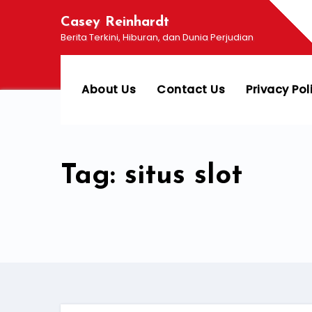
Skip
Casey Reinhardt
to
Berita Terkini, Hiburan, dan Dunia Perjudian
content
About Us
Contact Us
Privacy Pol
Tag: situs slot