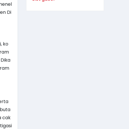
menel
en Di
, ko
gram
 Dika
eram
erta
ibuta
a cak
tigasi