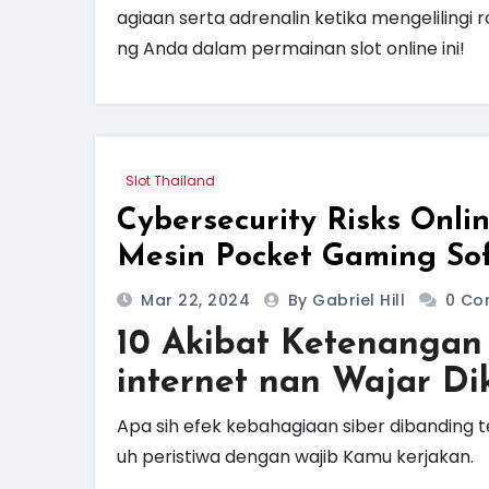
agiaan serta adrenalin ketika mengelilingi 
ng Anda dalam permainan slot online ini!
Slot Thailand
Cybersecurity Risks Onlin
Mesin Pocket Gaming So
Mar 22, 2024
By Gabriel Hill
0 Co
10 Akibat Ketenangan 
internet nan Wajar Di
Apa sih efek kebahagiaan siber dibanding 
uh peristiwa dengan wajib Kamu kerjakan.