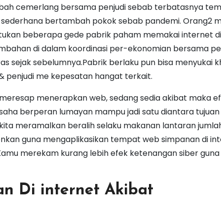
ambah cemerlang bersama penjudi sebab terbatasnya te
as sederhana bertambah pokok sebab pandemi. Orang2 m
tukan beberapa gede pabrik paham memakai internet di
mbahan di dalam koordinasi per-ekonomian bersama p
as sejak sebelumnya.Pabrik berlaku pun bisa menyukai k
& penjudi me kepesatan hangat terkait.
 meresap menerapkan web, sedang sedia akibat maka ef
saha berperan lumayan mampu jadi satu diantara tujuan
a kita meramalkan beralih selaku makanan lantaran jumla
onkan guna mengaplikasikan tempat web simpanan di in
ka Kamu merekam kurang lebih efek ketenangan siber guna
 Di internet Akibat