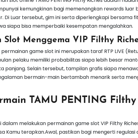
nan slot online TAMU PENTING Filthy Riches adalah hadia
empunyai kemungkinan bagi memenangkan rewards luar bi
 Di Luar tersebut, gim ini serta diperlengkapi bersama fi
imewa siapa bisa memperbaiki kesempatan mengalahkan.
 Slot Menggema VIP Filthy Rich
permainan game slot ini merupakan taraf RTP LIVE (Retu
mpulan pelaku memiliki probabilitas siapa lebih besar man
 panjang. Selain tersebut, tampilan grafis siapa menaw
ngalaman bermain-main bertambah menarik serta men
ermain TAMU PENTING Filthy
 dalam melakukan permainan game slot VIP Filthy Riches
isa Kamu terapkan.Awal, pastikan bagi mengerti regulasi 