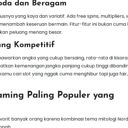
goda dan Beragam
nya yang kaya dan variatif. Ada free spins, multipliers, w
 menambah keseruan bermain. Fitur-fitur ini bukan cuma 
tkan peluang menang besar.
ang Kompetitif
awarkan angka yang cukup bersaing, rata-rata di kisara
patkan kemenangan jangka panjang cukup tinggi dibandi
 kamu cari slot yang nggak cuma menghibur tapi juga fair,
aming Paling Populer yang
avorit banyak orang karena kombinasi tema mitologi Nord
mpah.