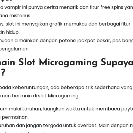
 vampir ini punya cerita menarik dan fitur free spins ya
na misterius.
us, slot ini menyajikan grafik memukau dan berbagai fitur
n hidup.
 mudah dimainkan dengan potensi jackpot besar, pas ban
pengalaman.
ain Slot Microgaming Supay
n?
pada keberuntungan, ada beberapa trik sederhana yang 
n bermain di slot Microgaming:
um mulai taruhan, luangkan waktu untuk membaca payt
a permainan.
ruhan dan jangan tergoda untuk overbet. Main dengan 