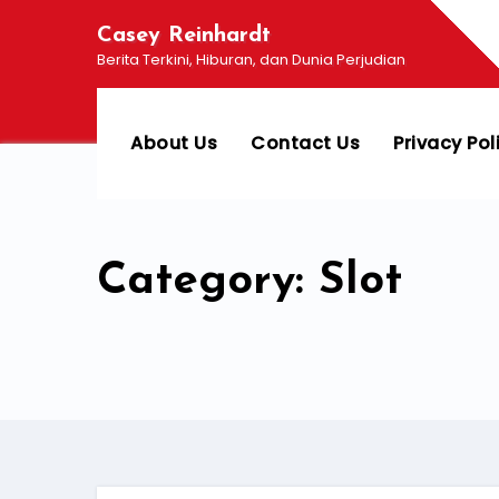
Skip
Casey Reinhardt
to
Berita Terkini, Hiburan, dan Dunia Perjudian
content
About Us
Contact Us
Privacy Pol
Category: Slot