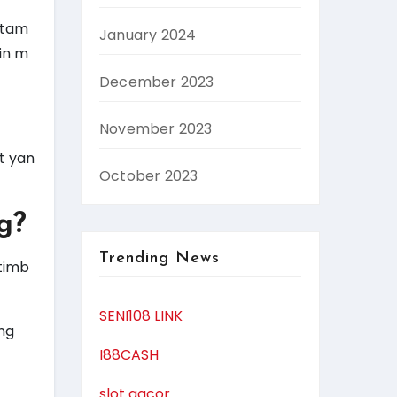
rtam
January 2024
gin m
December 2023
November 2023
t yan
October 2023
g?
Trending News
timb
SENI108 LINK
ng
I88CASH
slot gacor