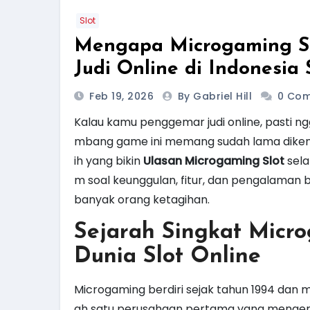
Slot
Mengapa Microgaming Slo
Judi Online di Indonesia 
Feb 19, 2026
By Gabriel Hill
0 Co
Kalau kamu penggemar judi online, pasti 
mbang game ini memang sudah lama dikenal s
ih yang bikin
Ulasan Microgaming Slot
sela
m soal keunggulan, fitur, dan pengalaman b
banyak orang ketagihan.
Sejarah Singkat Micr
Dunia Slot Online
Microgaming berdiri sejak tahun 1994 dan me
ah satu perusahaan pertama yang mengemb