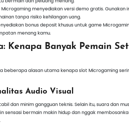
tu bermain dan peluang menang.
 Microgaming menyediakan versi demo gratis. Gunakan in
ainan tanpa risiko kehilangan uang.
nyediakan bonus deposit khusus untuk game Microgamin
empatan menang kamu.
: Kenapa Banyak Pemain Set
da beberapa alasan utama kenapa slot Microgaming ser
alitas Audio Visual
bil dan minim gangguan teknis. Selain itu, suara dan musi
kin sensasi bermain makin hidup dan nggak membosanka
f