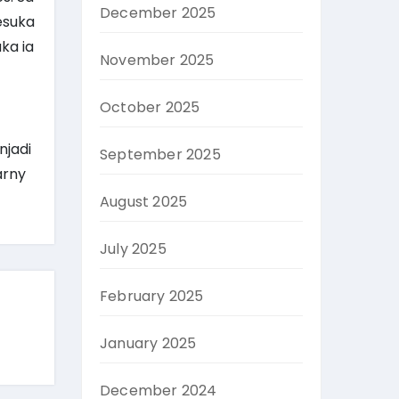
December 2025
esuka
ka ia
November 2025
October 2025
njadi
September 2025
arny
August 2025
July 2025
February 2025
January 2025
December 2024