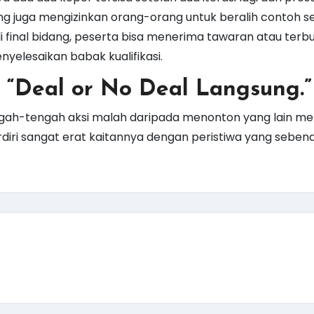
ang juga mengizinkan orang-orang untuk beralih contoh s
final bidang, peserta bisa menerima tawaran atau terbu
yelesaikan babak kualifikasi.
 “Deal or No Deal Langsung.”
ngah-tengah aksi malah daripada menonton yang lain me
rdiri sangat erat kaitannya dengan peristiwa yang seben