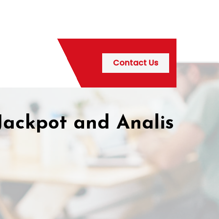
Contact Us
Jackpot and Analis