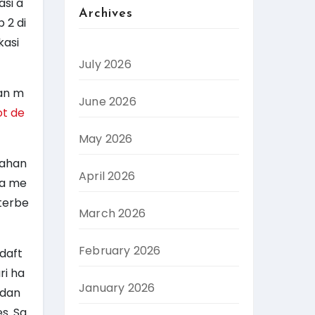
si a
Archives
 2 di
kasi
July 2026
han m
June 2026
ot de
May 2026
tahan
April 2026
ua me
terbe
March 2026
February 2026
daft
ri ha
January 2026
 dan
s. Sa