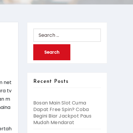
Search
for:
Recent Posts
m net
ra tv
an m
Bosan Main Slot Cuma
maina
Dapat Free Spin? Coba
Begini Biar Jackpot Paus
Mudah Mendarat
ertah