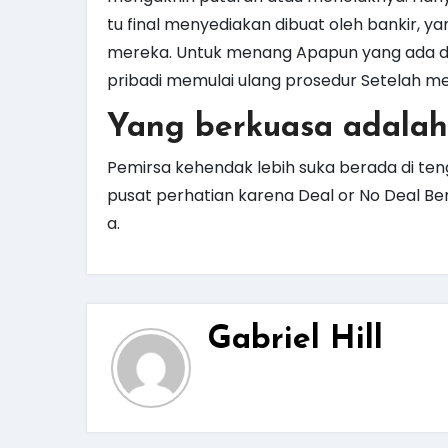
tu final menyediakan dibuat oleh bankir, y
mereka. Untuk menang Apapun yang ada di 
pribadi memulai ulang prosedur Setelah men
Yang berkuasa adalah
Pemirsa kehendak lebih suka berada di te
pusat perhatian karena Deal or No Deal Be
a.
Gabriel Hill