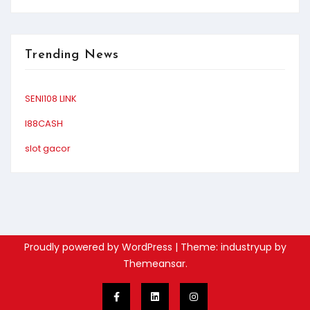
Trending News
SENI108 LINK
I88CASH
slot gacor
Proudly powered by WordPress
|
Theme: industryup by
Themeansar
.