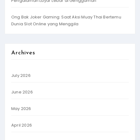
Pengalaman Layar Lebar di Genggaman
Ong Bak Joker Gaming: Saat Aksi Muay Thai Bertemu
Dunia Slot Online yang Menggila
Archives
July 2026
June 2026
May 2026
April 2026