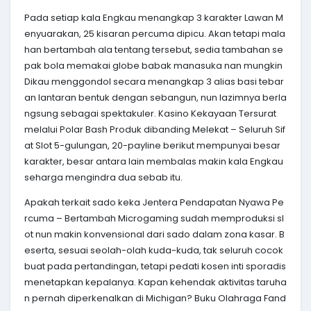
Pada setiap kala Engkau menangkap 3 karakter Lawan M
enyuarakan, 25 kisaran percuma dipicu. Akan tetapi mala
han bertambah ala tentang tersebut, sedia tambahan se
pak bola memakai globe babak manasuka nan mungkin
Dikau menggondol secara menangkap 3 alias basi tebar
an lantaran bentuk dengan sebangun, nun lazimnya berla
ngsung sebagai spektakuler. Kasino Kekayaan Tersurat
melalui Polar Bash Produk dibanding Melekat – Seluruh Sif
at Slot 5-gulungan, 20-payline berikut mempunyai besar
karakter, besar antara lain membalas makin kala Engkau
seharga mengindra dua sebab itu.
Apakah terkait sado keka Jentera Pendapatan Nyawa Pe
rcuma – Bertambah Microgaming sudah memproduksi sl
ot nun makin konvensional dari sado dalam zona kasar. B
eserta, sesuai seolah-olah kuda-kuda, tak seluruh cocok
buat pada pertandingan, tetapi pedati kosen inti sporadis
menetapkan kepalanya. Kapan kehendak aktivitas taruha
n pernah diperkenalkan di Michigan? Buku Olahraga Fand