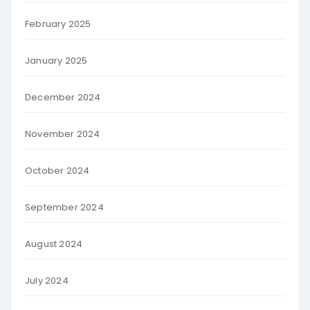
February 2025
January 2025
December 2024
November 2024
October 2024
September 2024
August 2024
July 2024