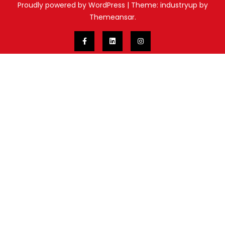
Proudly powered by WordPress
|
Theme: industryup by
Themeansar
.