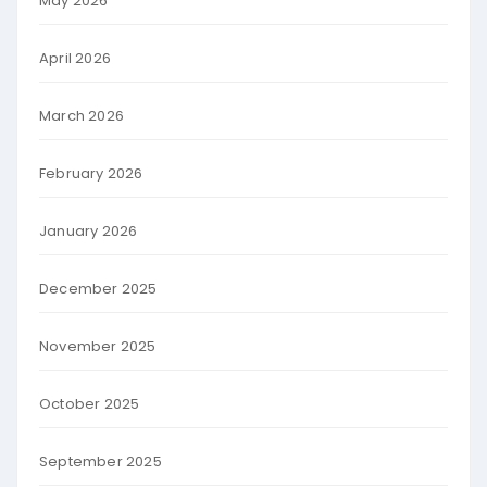
May 2026
April 2026
March 2026
February 2026
January 2026
December 2025
November 2025
October 2025
September 2025