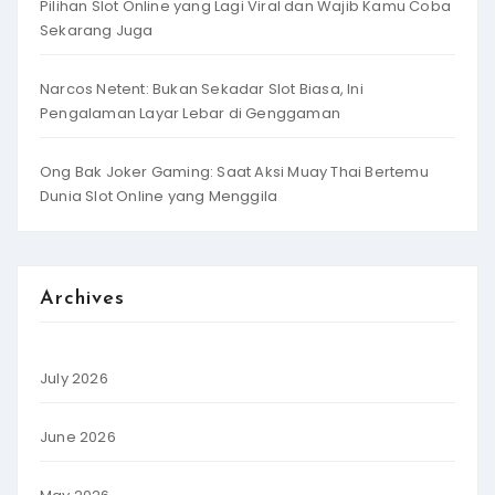
Pilihan Slot Online yang Lagi Viral dan Wajib Kamu Coba
Sekarang Juga
Narcos Netent: Bukan Sekadar Slot Biasa, Ini
Pengalaman Layar Lebar di Genggaman
Ong Bak Joker Gaming: Saat Aksi Muay Thai Bertemu
Dunia Slot Online yang Menggila
Archives
July 2026
June 2026