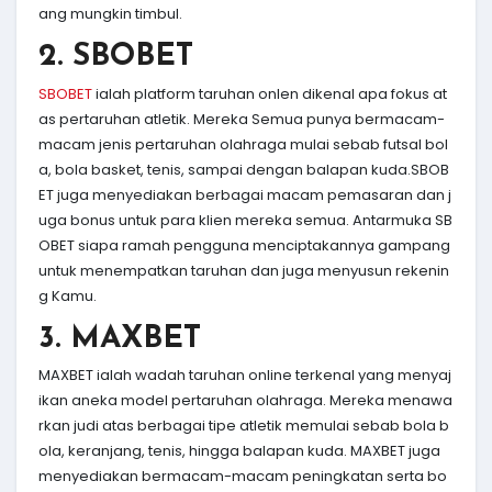
ang mungkin timbul.
2. SBOBET
SBOBET
ialah platform taruhan onlen dikenal apa fokus at
as pertaruhan atletik. Mereka Semua punya bermacam-
macam jenis pertaruhan olahraga mulai sebab futsal bol
a, bola basket, tenis, sampai dengan balapan kuda.SBOB
ET juga menyediakan berbagai macam pemasaran dan j
uga bonus untuk para klien mereka semua. Antarmuka SB
OBET siapa ramah pengguna menciptakannya gampang
untuk menempatkan taruhan dan juga menyusun rekenin
g Kamu.
3. MAXBET
MAXBET ialah wadah taruhan online terkenal yang menyaj
ikan aneka model pertaruhan olahraga. Mereka menawa
rkan judi atas berbagai tipe atletik memulai sebab bola b
ola, keranjang, tenis, hingga balapan kuda. MAXBET juga
menyediakan bermacam-macam peningkatan serta bo