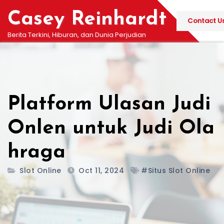
Skip
Casey Reinhardt
to
Contact U
content
Berita Terkini, Hiburan, dan Dunia Perjudian
Platform Ulasan Judi
Onlen untuk Judi Ola
hraga
Slot Online
Oct 11, 2024
#situs Slot Online