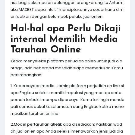
nus bagi sekumpulan pelanggan orang-orang itu.Antarm
uka MAXBET siapa intuitif menciptakannya sederhana dim
anfaatkan dengan kelompok pelaku judi onlen.
Hal-hal apa Perlu Dikaji
internal Memilih Media
Taruhan Online
Ketika menyeleksi platform perjudian onlen untuk judi ola
hraga, ada beberapa masalah siapa memerlukan Kamu
pertimbangkan:
1. Kepercayaan media: Jamin platform perjudian on line si
apa Engkau seleksi memiliki reputasi yang mantap serta
pernah terbukti mampu dipercaya. Kamu tak ingin menda
pati cemas bakal keselamatan uang Engkau ketika mene
mpatkan taruhan on line.
2.Model pertaruhan atletik apa disediakan: Pastikan wad
ah judi onlen apa Anda seleksi menawarkan jenis judi ola