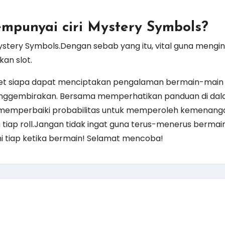
empunyai ciri Mystery Symbols?
r Mystery Symbols.Dengan sebab yang itu, vital guna mengi
an slot.
et siapa dapat menciptakan pengalaman bermain-main 
menggembirakan. Bersama memperhatikan panduan di da
dapat memperbaiki probabilitas untuk memperoleh kemenan
 tiap roll.Jangan tidak ingat guna terus-menerus bermai
 tiap ketika bermain! Selamat mencoba!