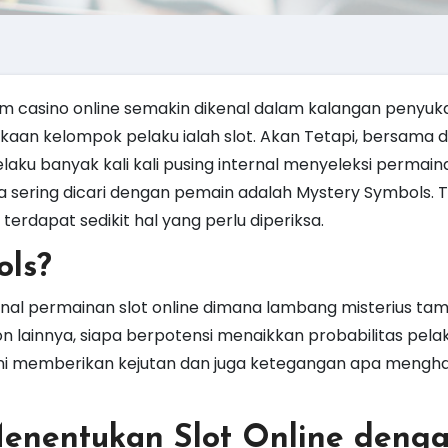
gim casino online semakin dikenal dalam kalangan penyuk
ukaan kelompok pelaku ialah slot. Akan Tetapi, bersama 
elaku banyak kali kali pusing internal menyeleksi permain
a sering dicari dengan pemain adalah Mystery Symbols. 
 terdapat sedikit hal yang perlu diperiksa.
ols?
rnal permainan slot online dimana lambang misterius tam
on lainnya, siapa berpotensi menaikkan probabilitas pela
ini memberikan kejutan dan juga ketegangan apa mengha
enentukan Slot Online deng