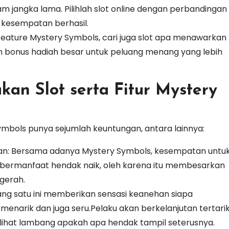
am jangka lama. Pilihlah slot online dengan perbandingan
 kesempatan berhasil.
 feature Mystery Symbols, cari juga slot apa menawarkan f
un bonus hadiah besar untuk peluang menang yang lebih
an Slot serta Fitur Mystery
Symbols punya sejumlah keuntungan, antara lainnya:
n: Bersama adanya Mystery Symbols, kesempatan untu
bermanfaat hendak naik, oleh karena itu membesarkan
gerah.
ang satu ini memberikan sensasi keanehan siapa
menarik dan juga seru.Pelaku akan berkelanjutan tertari
ihat lambang apakah apa hendak tampil seterusnya.