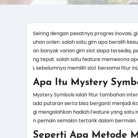
Seiring dengan pesatnya progres inovasi, 
uhan onlen. salah satu gim apa beralih kes
an banyak varian gim slot siapa tersedia, p
ng tepat. salah satu feature memesona ap
i, sebelumnya memilih slot bersama fitur ini,
Apa Itu Mystery Symb
Mystery Symbols ialah fitur tambahan inte
ada putaran serta bisa berganti menjadi ik
gi mengalahkan hadiah.Feature yang satu 
n pemain semakin tertarik dalam bermain.
Seperti Apa Metode M