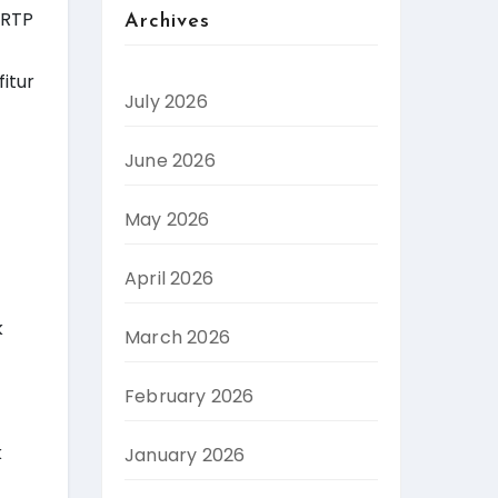
 RTP
Archives
itur
July 2026
June 2026
May 2026
April 2026
k
March 2026
February 2026
k
January 2026