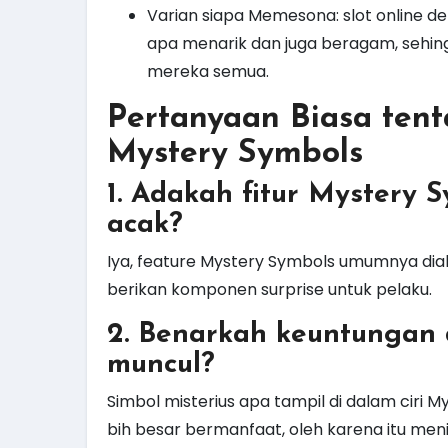
Varian siapa Memesona: slot online de
apa menarik dan juga beragam, sehin
mereka semua.
Pertanyaan Biasa tent
Mystery Symbols
1. Adakah fitur Mystery 
acak?
Iya, feature Mystery Symbols umumnya diakt
berikan komponen surprise untuk pelaku.
2. Benarkah keuntungan 
muncul?
Simbol misterius apa tampil di dalam ciri
bih besar bermanfaat, oleh karena itu me