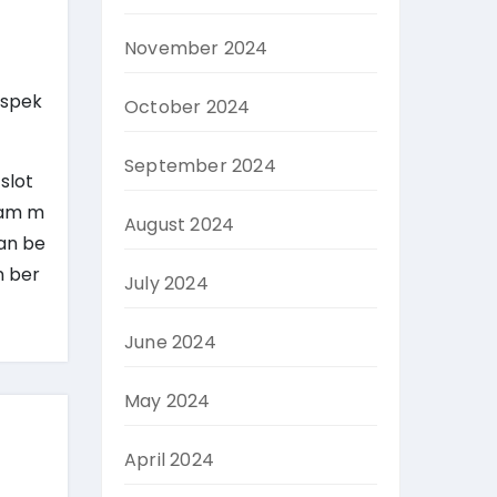
November 2024
nspek
October 2024
September 2024
slot
lam m
August 2024
gan be
n ber
July 2024
June 2024
May 2024
April 2024