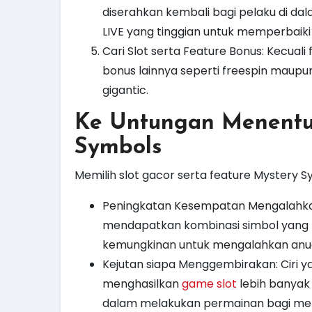
diserahkan kembali bagi pelaku di dal
LIVE yang tinggian untuk memperbaiki
Cari Slot serta Feature Bonus: Kecuali
bonus lainnya seperti freespin maup
gigantic.
Ke Untungan Menentuk
Symbols
Memilih slot gacor serta feature Mystery 
Peningkatan Kesempatan Mengalahka
mendapatkan kombinasi simbol yang 
kemungkinan untuk mengalahkan anu
Kejutan siapa Menggembirakan: Ciri y
menghasilkan
game slot
lebih banyak 
dalam melakukan permainan bagi mel