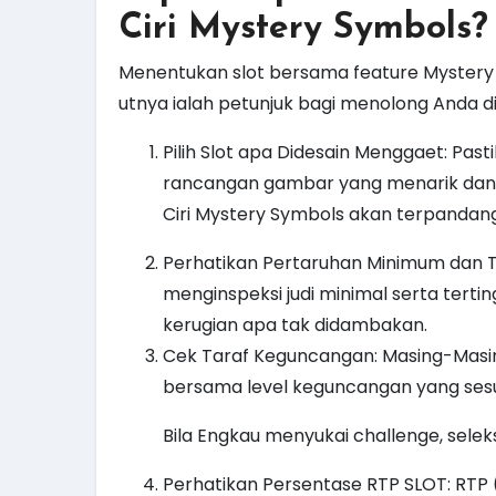
Ciri Mystery Symbols?
Menentukan slot bersama feature Mystery 
utnya ialah petunjuk bagi menolong Anda di 
Pilih Slot apa Didesain Menggaet: Pa
rancangan gambar yang menarik dan
Ciri Mystery Symbols akan terpandang 
Perhatikan Pertaruhan Minimum dan Te
menginspeksi judi minimal serta terting
kerugian apa tak didambakan.
Cek Taraf Keguncangan: Masing-Masing s
bersama level keguncangan yang ses
Bila Engkau menyukai challenge, selek
Perhatikan Persentase RTP SLOT: RTP 