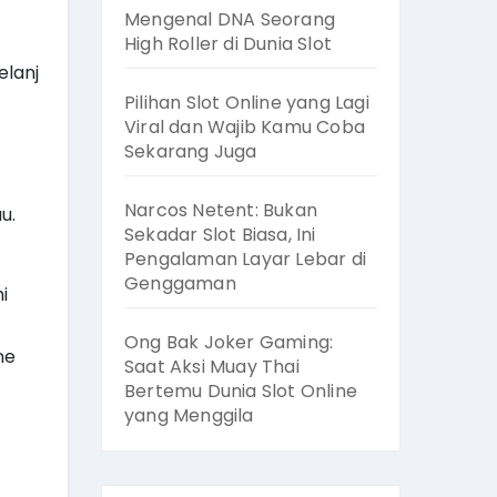
Mengenal DNA Seorang
High Roller di Dunia Slot
elanj
Pilihan Slot Online yang Lagi
Viral dan Wajib Kamu Coba
Sekarang Juga
Narcos Netent: Bukan
u.
Sekadar Slot Biasa, Ini
Pengalaman Layar Lebar di
Genggaman
i
Ong Bak Joker Gaming:
ne
Saat Aksi Muay Thai
Bertemu Dunia Slot Online
yang Menggila