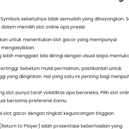
Symbols sebetulnya tidak semudah yang dibayangkan. S
dalam memilih slot online apa presisi:
stikan untuk menentukan slot gacor yang mempunyai
 mengasyikkan.
lebih menggaet bila diiringi dengan visual siapa memuka
rtinggi: Sebelum mulai permainan, pastikanlah untuk
gi yang diinginkan. Hal yang satu ini penting bagi menjauh
lot punya taraf volatilitas apa beraneka. Pilih slot onli
uai bersama preferensi Kamu.
si slot gacor dengan tingkat keguncangan tinggian.
(Return to Player) ialah prosentase keberhasilan yang