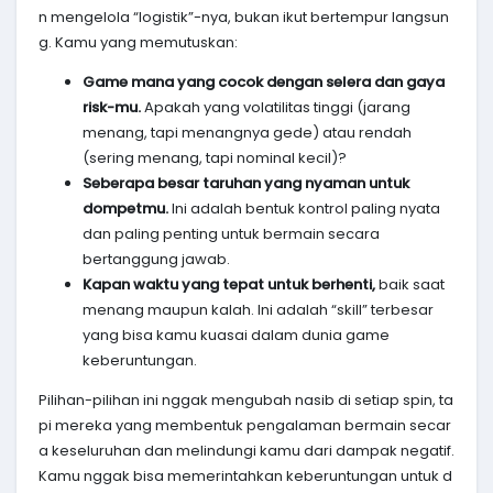
n mengelola “logistik”-nya, bukan ikut bertempur langsun
g. Kamu yang memutuskan:
Game mana yang cocok dengan selera dan gaya
risk-mu.
Apakah yang volatilitas tinggi (jarang
menang, tapi menangnya gede) atau rendah
(sering menang, tapi nominal kecil)?
Seberapa besar taruhan yang nyaman untuk
dompetmu.
Ini adalah bentuk kontrol paling nyata
dan paling penting untuk bermain secara
bertanggung jawab.
Kapan waktu yang tepat untuk berhenti,
baik saat
menang maupun kalah. Ini adalah “skill” terbesar
yang bisa kamu kuasai dalam dunia game
keberuntungan.
Pilihan-pilihan ini nggak mengubah nasib di setiap spin, ta
pi mereka yang membentuk pengalaman bermain secar
a keseluruhan dan melindungi kamu dari dampak negatif.
Kamu nggak bisa memerintahkan keberuntungan untuk d