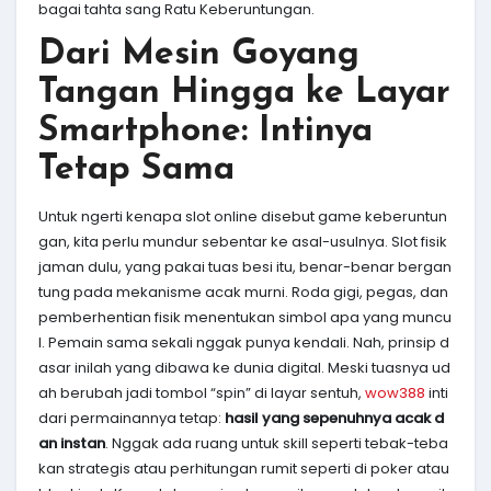
bagai tahta sang Ratu Keberuntungan.
Dari Mesin Goyang
Tangan Hingga ke Layar
Smartphone: Intinya
Tetap Sama
Untuk ngerti kenapa slot online disebut game keberuntun
gan, kita perlu mundur sebentar ke asal-usulnya. Slot fisik
jaman dulu, yang pakai tuas besi itu, benar-benar bergan
tung pada mekanisme acak murni. Roda gigi, pegas, dan
pemberhentian fisik menentukan simbol apa yang muncu
l. Pemain sama sekali nggak punya kendali. Nah, prinsip d
asar inilah yang dibawa ke dunia digital. Meski tuasnya ud
ah berubah jadi tombol “spin” di layar sentuh,
wow388
inti
dari permainannya tetap:
hasil yang sepenuhnya acak d
an instan
. Nggak ada ruang untuk skill seperti tebak-teba
kan strategis atau perhitungan rumit seperti di poker atau