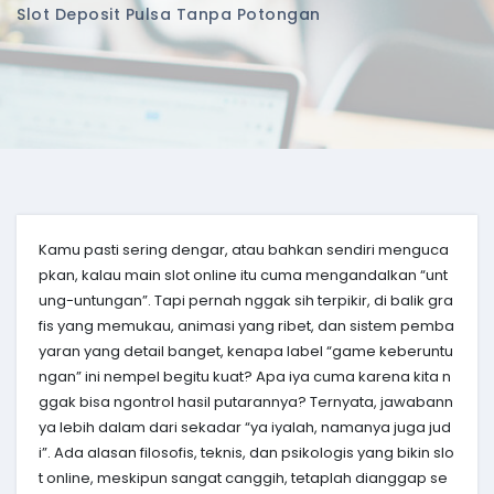
Slot Deposit Pulsa Tanpa Potongan
Kamu pasti sering dengar, atau bahkan sendiri menguca
pkan, kalau main slot online itu cuma mengandalkan “unt
ung-untungan”. Tapi pernah nggak sih terpikir, di balik gra
fis yang memukau, animasi yang ribet, dan sistem pemba
yaran yang detail banget, kenapa label “game keberuntu
ngan” ini nempel begitu kuat? Apa iya cuma karena kita n
ggak bisa ngontrol hasil putarannya? Ternyata, jawabann
ya lebih dalam dari sekadar “ya iyalah, namanya juga jud
i”. Ada alasan filosofis, teknis, dan psikologis yang bikin slo
t online, meskipun sangat canggih, tetaplah dianggap se