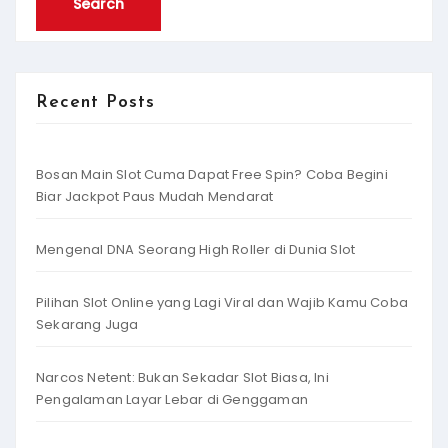
Recent Posts
Bosan Main Slot Cuma Dapat Free Spin? Coba Begini
Biar Jackpot Paus Mudah Mendarat
Mengenal DNA Seorang High Roller di Dunia Slot
Pilihan Slot Online yang Lagi Viral dan Wajib Kamu Coba
Sekarang Juga
Narcos Netent: Bukan Sekadar Slot Biasa, Ini
Pengalaman Layar Lebar di Genggaman