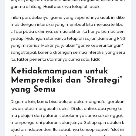
ganmu dihitung. Hasil acaknya tetaplah acak.
Inilah paradoksnya: game yang sepenuhnya acak ini dike
mas dengan interaksi yang membuat kita merasa terliba
t. Tapi pada akhirnya, semua pilihan itu hanya bumbu pen
yedap. Hidangan utamanya tetaplah sajian dari sang RNG
yang misterius. Makanya, julukan “game keberuntungan”
sangat tepat, karena di tengah semua interaksi yang seru
itu, faktor penentu utamanya cuma satu:
luck
.
Ketidakmampuan untuk
Memprediksi dan “Strategi”
yang Semu
Di game lain, kamu bisa belajar pola, menghafal gerakan
lawan, atau mengasah reaksi. Di slot online, apa yang ka
mu pelajari dari putaran sebelumnya sama sekali nggak
mempengaruhi putaran selanjutnya. Setiap spin adalah k
ejadian independen. Itu sebabnya konsep seperti “slot ini