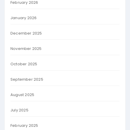
February 2026
January 2026
December 2025
November 2025
October 2025
September 2025
August 2025
July 2025
February 2025