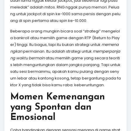
udah lama nggak keluar jackpot, jadi sebentar lagi pasti
meledak” adalah mitos. RNG nggak punya memori. Pelua
ng untuk jackpot di spin ke-1000 sama persis dengan pelu
ang di spin pertama atau spin ke-10.000.
Beberapa orang mungkin bicara soal “strategi” mengelol
a bankroll atau memilih game dengan RTP (Return to Play
er) tinggi. Itu bagus, tapi itu bukan strategi untuk
memena
ngkan
permainan. Itu adalah strategi untuk
memperpanja
ng waktu bermain
atau memilih game yang secara teoriti
s lebih menguntungkan dalam jangka panjang. Tapi untuk
satu sesi bermainmu, apakah kamu pulang dengan seny
um lebar atau kantong kosong, tetap bergantung pada fa
ktor X yang tidak bisa kamu raba: keberuntungan.
Momen Kemenangan
yang Spontan dan
Emosional
Coba bandingkan dengan sensasi menang di game strat