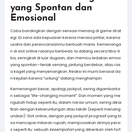
yang Spontan dan
Emosional
Coba bandingkan dengan sensasi menang di game strat
egi. Di sana ada kepuasan karena merasa pintar, karena
usaha dan perencanaanmu berbuah manis. Kemenanga
n di slot online rasanya berbeda. Ia datang secara tiba-ti
ba, seringkali di luar dugaan, dan memicu ledakan emosi
yang spontan—teriak senang, jantung berdebar, atau ras
a kaget yang menyenangkan. Reaksi ini murni berasal da
ri kejutan karena “untung” datang menghampiri.
Kemenangan besar, apalagi jackpot, sering digambarka
n sebagai “life-changing moment”. Dan momen yang me
ngubah hidup seperti itu, dalam narasi umum, sering dikai
tkan dengan keberuntungan atau takdir (seperti menang
undian). Slot online, dengan janji jackpot progresif yang bi
sa mencapai miliaran rupiah, memposisikan dirinya persi
s seperti itu: sebuah
kesempatan
yang diberikan oleh fort