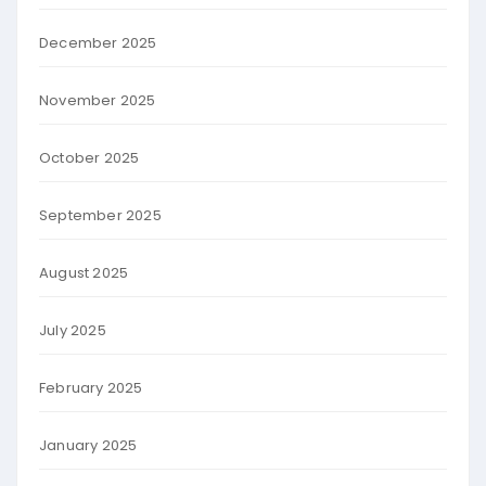
December 2025
November 2025
October 2025
September 2025
August 2025
July 2025
February 2025
January 2025