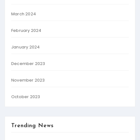
March 2024
February 2024
January 2024
December 2023
November 2023
October 2023
Trending News