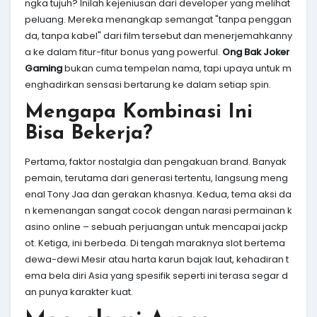
ngka tujuh? Inilah kejeniusan dari developer yang melihat
peluang. Mereka menangkap semangat "tanpa penggan
da, tanpa kabel" dari film tersebut dan menerjemahkanny
a ke dalam fitur-fitur bonus yang powerful.
Ong Bak Joker
Gaming
bukan cuma tempelan nama, tapi upaya untuk m
enghadirkan sensasi bertarung ke dalam setiap spin.
Mengapa Kombinasi Ini
Bisa Bekerja?
Pertama, faktor nostalgia dan pengakuan brand. Banyak
pemain, terutama dari generasi tertentu, langsung meng
enal Tony Jaa dan gerakan khasnya. Kedua, tema aksi da
n kemenangan sangat cocok dengan narasi permainan k
asino online – sebuah perjuangan untuk mencapai jackp
ot. Ketiga, ini berbeda. Di tengah maraknya slot bertema
dewa-dewi Mesir atau harta karun bajak laut, kehadiran t
ema bela diri Asia yang spesifik seperti ini terasa segar d
an punya karakter kuat.