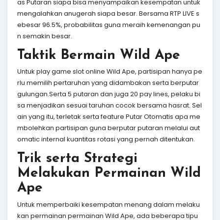
as Putaran siapa bisa menyampaikan kesempatan untuk
mengalahkan anugerah siapa besar. Bersama RTP LIVE s
ebesar 96.5%, probabilitas guna meraih kemenangan pu
n semakin besar.
Taktik Bermain Wild Ape
Untuk play game slot online Wild Ape, partisipan hanya pe
rlu memilih pertaruhan yang didambakan serta berputar
gulungan.Serta 5 putaran dan juga 20 pay lines, pelaku bi
sa menjadikan sesuai taruhan cocok bersama hasrat. Sel
ain yang itu, terletak serta feature Putar Otomatis apa me
mbolehkan partisipan guna berputar putaran melalui aut
omatic internal kuantitas rotasi yang pernah ditentukan.
Trik serta Strategi
Melakukan Permainan Wild
Ape
Untuk memperbaiki kesempatan menang dalam melaku
kan permainan permainan Wild Ape, ada beberapa tipu