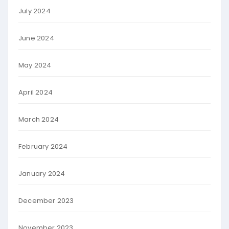
July 2024
June 2024
May 2024
April 2024
March 2024
February 2024
January 2024
December 2023
November 2023