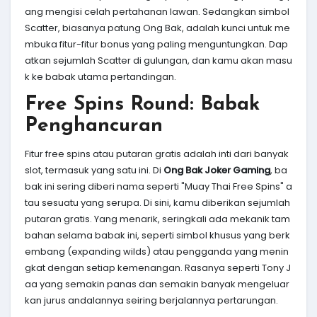
ang mengisi celah pertahanan lawan. Sedangkan simbol
Scatter, biasanya patung Ong Bak, adalah kunci untuk me
mbuka fitur-fitur bonus yang paling menguntungkan. Dap
atkan sejumlah Scatter di gulungan, dan kamu akan masu
k ke babak utama pertandingan.
Free Spins Round: Babak
Penghancuran
Fitur free spins atau putaran gratis adalah inti dari banyak
slot, termasuk yang satu ini. Di
Ong Bak Joker Gaming
, ba
bak ini sering diberi nama seperti "Muay Thai Free Spins" a
tau sesuatu yang serupa. Di sini, kamu diberikan sejumlah
putaran gratis. Yang menarik, seringkali ada mekanik tam
bahan selama babak ini, seperti simbol khusus yang berk
embang (expanding wilds) atau pengganda yang menin
gkat dengan setiap kemenangan. Rasanya seperti Tony J
aa yang semakin panas dan semakin banyak mengeluar
kan jurus andalannya seiring berjalannya pertarungan.