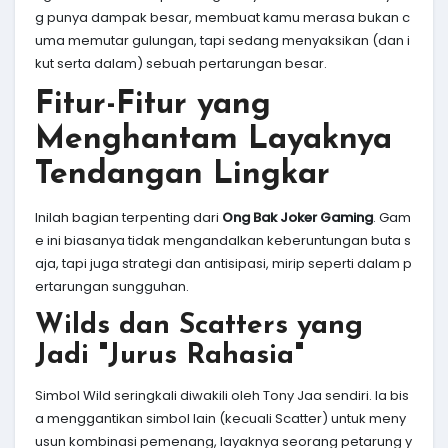
g punya dampak besar, membuat kamu merasa bukan c
uma memutar gulungan, tapi sedang menyaksikan (dan i
kut serta dalam) sebuah pertarungan besar.
Fitur-Fitur yang
Menghantam Layaknya
Tendangan Lingkar
Inilah bagian terpenting dari
Ong Bak Joker Gaming
. Gam
e ini biasanya tidak mengandalkan keberuntungan buta s
aja, tapi juga strategi dan antisipasi, mirip seperti dalam p
ertarungan sungguhan.
Wilds dan Scatters yang
Jadi "Jurus Rahasia"
Simbol Wild seringkali diwakili oleh Tony Jaa sendiri. Ia bis
a menggantikan simbol lain (kecuali Scatter) untuk meny
usun kombinasi pemenang, layaknya seorang petarung y