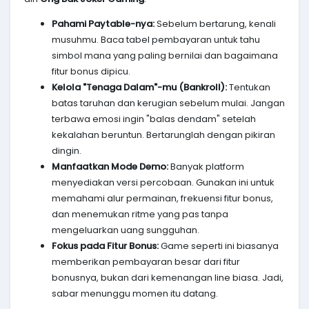
Pahami Paytable-nya:
Sebelum bertarung, kenali
musuhmu. Baca tabel pembayaran untuk tahu
simbol mana yang paling bernilai dan bagaimana
fitur bonus dipicu.
Kelola "Tenaga Dalam"-mu (Bankroll):
Tentukan
batas taruhan dan kerugian sebelum mulai. Jangan
terbawa emosi ingin "balas dendam" setelah
kekalahan beruntun. Bertarunglah dengan pikiran
dingin.
Manfaatkan Mode Demo:
Banyak platform
menyediakan versi percobaan. Gunakan ini untuk
memahami alur permainan, frekuensi fitur bonus,
dan menemukan ritme yang pas tanpa
mengeluarkan uang sungguhan.
Fokus pada Fitur Bonus:
Game seperti ini biasanya
memberikan pembayaran besar dari fitur
bonusnya, bukan dari kemenangan line biasa. Jadi,
sabar menunggu momen itu datang.