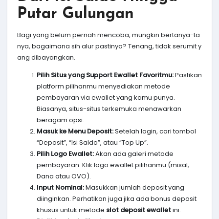
Putar Gulungan
Bagi yang belum pernah mencoba, mungkin bertanya-ta
nya, bagaimana sih alur pastinya? Tenang, tidak serumit y
ang dibayangkan.
Pilih Situs yang Support Ewallet Favoritmu:
Pastikan
platform pilihanmu menyediakan metode
pembayaran via ewallet yang kamu punya.
Biasanya, situs-situs terkemuka menawarkan
beragam opsi.
Masuk ke Menu Deposit:
Setelah login, cari tombol
“Deposit”, “Isi Saldo”, atau “Top Up”.
Pilih Logo Ewallet:
Akan ada galeri metode
pembayaran. Klik logo ewallet pilihanmu (misal,
Dana atau OVO).
Input Nominal:
Masukkan jumlah deposit yang
diinginkan. Perhatikan juga jika ada bonus deposit
khusus untuk metode
slot deposit ewallet
ini.