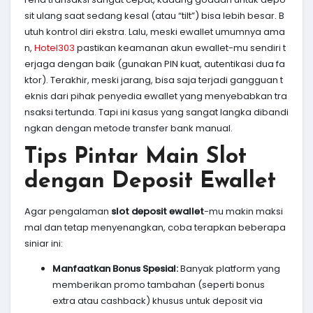
sit ulang saat sedang kesal (atau “tilt”) bisa lebih besar. B
utuh kontrol diri ekstra. Lalu, meski ewallet umumnya ama
n,
Hotel303
pastikan keamanan akun ewallet-mu sendiri t
erjaga dengan baik (gunakan PIN kuat, autentikasi dua fa
ktor). Terakhir, meski jarang, bisa saja terjadi gangguan t
eknis dari pihak penyedia ewallet yang menyebabkan tra
nsaksi tertunda. Tapi ini kasus yang sangat langka dibandi
ngkan dengan metode transfer bank manual.
Tips Pintar Main Slot
dengan Deposit Ewallet
Agar pengalaman
slot deposit ewallet
-mu makin maksi
mal dan tetap menyenangkan, coba terapkan beberapa
siniar ini:
Manfaatkan Bonus Spesial:
Banyak platform yang
memberikan promo tambahan (seperti bonus
extra atau cashback) khusus untuk deposit via