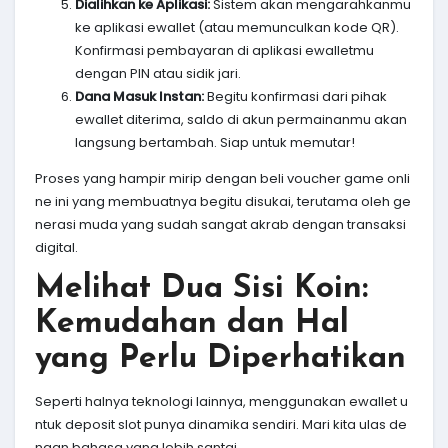
Dialihkan ke Aplikasi:
Sistem akan mengarahkanmu
ke aplikasi ewallet (atau memunculkan kode QR).
Konfirmasi pembayaran di aplikasi ewalletmu
dengan PIN atau sidik jari.
Dana Masuk Instan:
Begitu konfirmasi dari pihak
ewallet diterima, saldo di akun permainanmu akan
langsung bertambah. Siap untuk memutar!
Proses yang hampir mirip dengan beli voucher game onli
ne ini yang membuatnya begitu disukai, terutama oleh ge
nerasi muda yang sudah sangat akrab dengan transaksi
digital.
Melihat Dua Sisi Koin:
Kemudahan dan Hal
yang Perlu Diperhatikan
Seperti halnya teknologi lainnya, menggunakan ewallet u
ntuk deposit slot punya dinamika sendiri. Mari kita ulas de
ngan bahasa yang lebih santai.