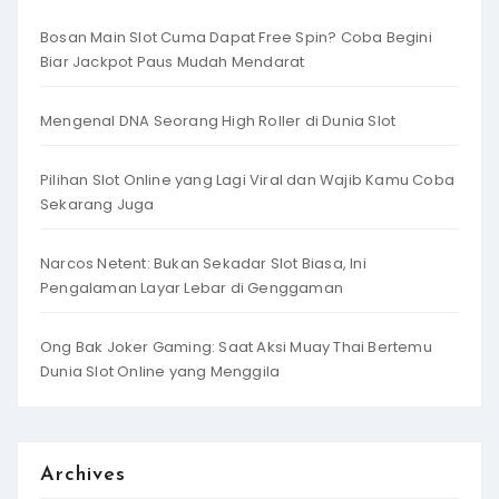
Bosan Main Slot Cuma Dapat Free Spin? Coba Begini
Biar Jackpot Paus Mudah Mendarat
Mengenal DNA Seorang High Roller di Dunia Slot
Pilihan Slot Online yang Lagi Viral dan Wajib Kamu Coba
Sekarang Juga
Narcos Netent: Bukan Sekadar Slot Biasa, Ini
Pengalaman Layar Lebar di Genggaman
Ong Bak Joker Gaming: Saat Aksi Muay Thai Bertemu
Dunia Slot Online yang Menggila
Archives