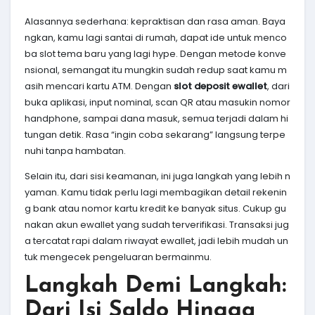
Alasannya sederhana: kepraktisan dan rasa aman. Baya
ngkan, kamu lagi santai di rumah, dapat ide untuk menco
ba slot tema baru yang lagi hype. Dengan metode konve
nsional, semangat itu mungkin sudah redup saat kamu m
asih mencari kartu ATM. Dengan
slot deposit ewallet
, dari
buka aplikasi, input nominal, scan QR atau masukin nomor
handphone, sampai dana masuk, semua terjadi dalam hi
tungan detik. Rasa “ingin coba sekarang” langsung terpe
nuhi tanpa hambatan.
Selain itu, dari sisi keamanan, ini juga langkah yang lebih n
yaman. Kamu tidak perlu lagi membagikan detail rekenin
g bank atau nomor kartu kredit ke banyak situs. Cukup gu
nakan akun ewallet yang sudah terverifikasi. Transaksi jug
a tercatat rapi dalam riwayat ewallet, jadi lebih mudah un
tuk mengecek pengeluaran bermainmu.
Langkah Demi Langkah:
Dari Isi Saldo Hingga