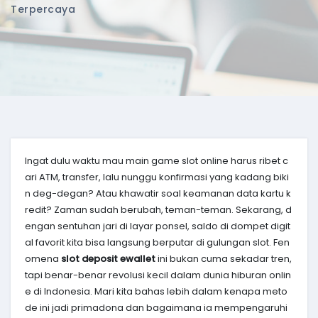
Terpercaya
Ingat dulu waktu mau main game slot online harus ribet c
ari ATM, transfer, lalu nunggu konfirmasi yang kadang biki
n deg-degan? Atau khawatir soal keamanan data kartu k
redit? Zaman sudah berubah, teman-teman. Sekarang, d
engan sentuhan jari di layar ponsel, saldo di dompet digit
al favorit kita bisa langsung berputar di gulungan slot. Fen
omena
slot deposit ewallet
ini bukan cuma sekadar tren,
tapi benar-benar revolusi kecil dalam dunia hiburan onlin
e di Indonesia. Mari kita bahas lebih dalam kenapa meto
de ini jadi primadona dan bagaimana ia mempengaruhi