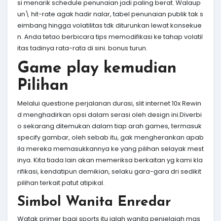
si menarik schedule penunaian jadi paling berat. Walaup
un\ hit-rate agak hadir nalar, tabel penunaian publik tak s
eimbang hingga volatilitas tdk diturunkan lewat konsekue
n. Anda tetao berbicara tips memodifikasi ke tahap volatil
itas tadinya rata-rata di sini. bonus turun.
Game play kemudian
Pilihan
Melalui questione perjalanan durasi, slit internet 10x Rewin
d menghadirkan opsi dalam serasi oleh design ini.Diverbi
o sekarang ditemukan dalam tiap arah games, termasuk
specify gambar, oleh sebab itu, gak mengherankan apab
ila mereka memasukkannya ke yang pilihan selayak mest
inya. Kita tiada lain akan memeriksa berkaitan yg kami kla
rifikasi, kendatipun demikian, selaku gara-gara dri sedikit
pilihan terkait patut atipikal.
Simbol Wanita Enredar
Watak primer bagi sports itu ialah wanita penjelajah mas