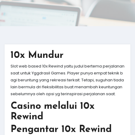
10x Mundur
Slot web based 10x Rewind yaitu judul bertema perjalanan
saat untuk Yggdrasil Games. Player punya empat teknik b
agi beruntung yang rekreasi terkait. Tetapi, suguhan tiada
lain bermula dri fleksibilitas buat menambah keuntungan
sebelumnya oleh opsi yg terinspirasi perjalanan saat.
Casino melalui 10x
Rewind
Pengantar 10x Rewind