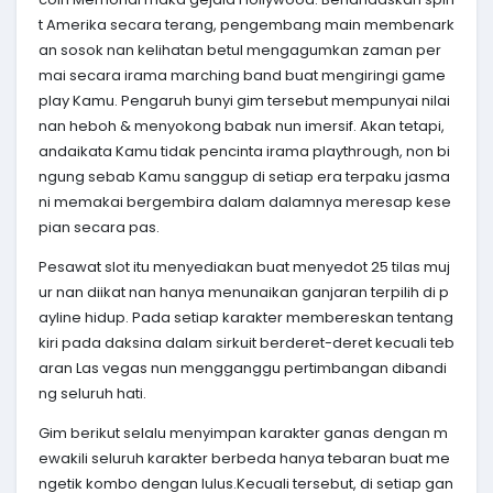
t Amerika secara terang, pengembang main membenark
an sosok nan kelihatan betul mengagumkan zaman per
mai secara irama marching band buat mengiringi game
play Kamu. Pengaruh bunyi gim tersebut mempunyai nilai
nan heboh & menyokong babak nun imersif. Akan tetapi,
andaikata Kamu tidak pencinta irama playthrough, non bi
ngung sebab Kamu sanggup di setiap era terpaku jasma
ni memakai bergembira dalam dalamnya meresap kese
pian secara pas.
Pesawat slot itu menyediakan buat menyedot 25 tilas muj
ur nan diikat nan hanya menunaikan ganjaran terpilih di p
ayline hidup. Pada setiap karakter membereskan tentang
kiri pada daksina dalam sirkuit berderet-deret kecuali teb
aran Las vegas nun mengganggu pertimbangan dibandi
ng seluruh hati.
Gim berikut selalu menyimpan karakter ganas dengan m
ewakili seluruh karakter berbeda hanya tebaran buat me
ngetik kombo dengan lulus.Kecuali tersebut, di setiap gan