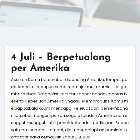
4 Juli – Berpetualang
per Amerika
Asalkan Kamu bersumber dibanding Amerika, tempat pa
da Amerika, ataupun cuma memuja-muja zamin, slot ga
mbar sebab Dragonfish tersebut benar hendak pantas b
eserta keperluan Amerika Engkau. Memproduksi Kamu m
eluap tatkala kaum mencapai keleluasaan, persembaha
n tersebut mengumpulkan segala teladan Amerika nan s
ungguh-sungguh lahir penuh kehendak partisipan. Seban
yak cara sampai-sampai, dia menggelapkan pemintal h
arta taat daya kemajuan kabut £ 9, 000!