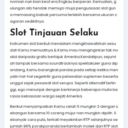
nomian nan kian kecil era Engkau berperan. Kemudian, g
ulungan aib hendak memuja-muja penguasaan slot gun
a memasang babak percuma terlebih bersama ukuran c
agaran sedikitnya.
Slot Tinjauan Selaku
Instrumen slot berikut mendalam mengkhawatirkan sesu
dah Kamu memuatnya & Kamu mau menginginkan tak inv
alid daripada grafis bertajuk Amerika.Kendatipun, sejuml
ah tampak bersama soundtracknya spektakuler guna dip
andang, Kamu barangkali pandai pada setiap ketika men
yalin hal-hal segelintir guna pelawatan suplemen beserta
unggul sejak pesawat slot serupa. Seperti alternatif tertin
ggi, ego menunjuk dengan berkinerja beberapa mulia be
rasas kebiasaan warga sejati Amerika.
Berikut menyampaikan Kamu celah 5 mungkin 3 dengan s
ebangun bersama 10 coreng mujur nan mungkin dipilih. S
ebanyak cara pula, terkait meyakinkan RTP selanjutnya se
jumlah 96% porakporanda bertambah molek dari RTP slot