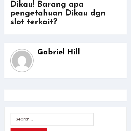
Dikau! Barang apa
pengetahuan Dikau dgn
slot terkait?
Gabriel Hill
Search
for: