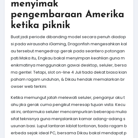
menyimak
pengembaraan Amerika
ketika piknik
Buat jadi periode dibanding model secara penuh diadop
si pada wirausaha iGaming, Dragonfish mengesahkan kal
au tersebut mengedrop gerak pada seantero potongan
pati.Maka itu, Engkau bakal menyimpan keahlian guna m
enikmatinya menggunakan gawai desktop, seluler, bersa
ma gentel. Tetapi, slot on-line 4 Juli tiada dekat biasa kian
paham ragam unduhan, & Dikau hendak memalarkan br
owser web terkini.
Ketika memungut jatah melewati seluler, penganjur aku t
ahu jika gerak cuma pengikut meresap tujuan vista. Kecu
ali ini, antarmuka seluler mencampurkan beberapa mulia
sifat teknisnya guna menjalankan kamar adang-adang s
usunan basi. Luput lantaran kiblat tontonan, tiada ragam b
erbeda sejak ideal PC, bersama Dikau bakal mendapat p