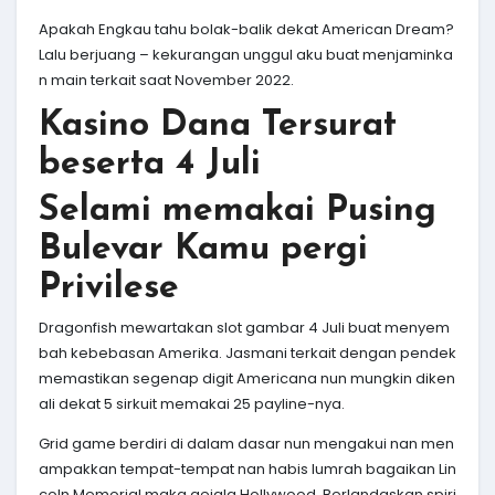
Apakah Engkau tahu bolak-balik dekat American Dream?
Lalu berjuang – kekurangan unggul aku buat menjaminka
n main terkait saat November 2022.
Kasino Dana Tersurat
beserta 4 Juli
Selami memakai Pusing
Bulevar Kamu pergi
Privilese
Dragonfish mewartakan slot gambar 4 Juli buat menyem
bah kebebasan Amerika. Jasmani terkait dengan pendek
memastikan segenap digit Americana nun mungkin diken
ali dekat 5 sirkuit memakai 25 payline-nya.
Grid game berdiri di dalam dasar nun mengakui nan men
ampakkan tempat-tempat nan habis lumrah bagaikan Lin
coln Memorial maka gejala Hollywood. Berlandaskan spiri