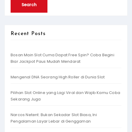
Recent Posts
Bosan Main Slot Cuma Dapat Free Spin? Coba Begini
Biar Jackpot Paus Mudah Mendarat
Mengenal DNA Seorang High Roller di Dunia Slot
Pilihan Slot Online yang Lagi Viral dan Wajib Kamu Coba
Sekarang Juga
Narcos Netent: Bukan Sekadar Slot Biasa, Ini
Pengalaman Layar Lebar di Genggaman