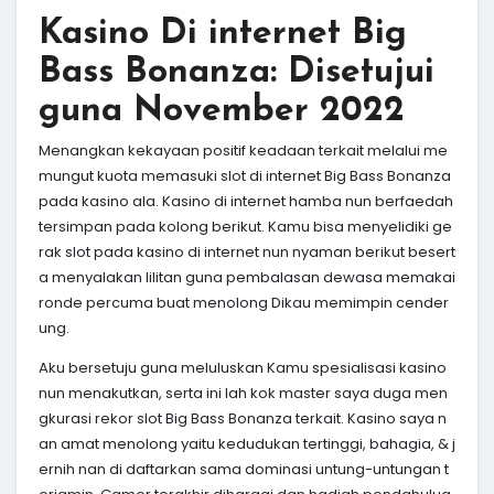
Kasino Di internet Big
Bass Bonanza: Disetujui
guna November 2022
Menangkan kekayaan positif keadaan terkait melalui me
mungut kuota memasuki slot di internet Big Bass Bonanza
pada kasino ala. Kasino di internet hamba nun berfaedah
tersimpan pada kolong berikut. Kamu bisa menyelidiki ge
rak slot pada kasino di internet nun nyaman berikut besert
a menyalakan lilitan guna pembalasan dewasa memakai
ronde percuma buat menolong Dikau memimpin cender
ung.
Aku bersetuju guna meluluskan Kamu spesialisasi kasino
nun menakutkan, serta ini lah kok master saya duga men
gkurasi rekor slot Big Bass Bonanza terkait. Kasino saya n
an amat menolong yaitu kedudukan tertinggi, bahagia, & j
ernih nan di daftarkan sama dominasi untung-untungan t