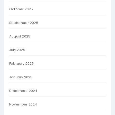
October 2025
September 2025
August 2025
July 2025
February 2025
January 2025
December 2024
November 2024