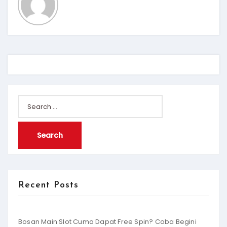
Search
for:
Recent Posts
Bosan Main Slot Cuma Dapat Free Spin? Coba Begini