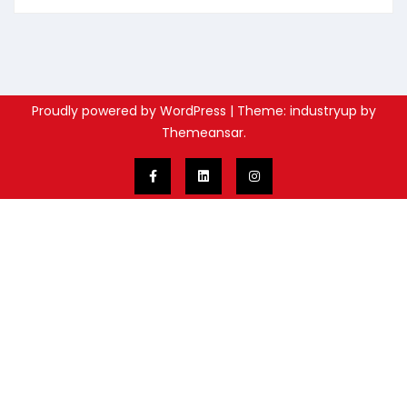
Proudly powered by WordPress
|
Theme: industryup by
Themeansar
.