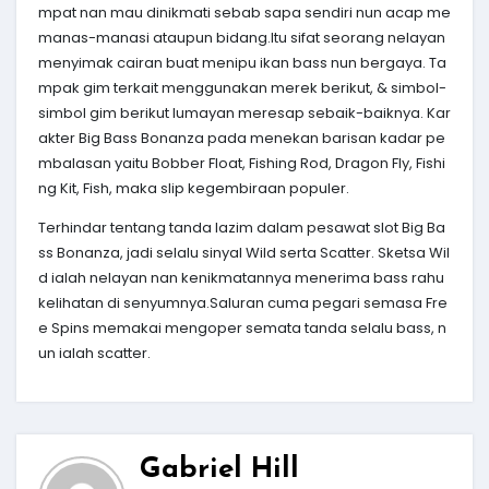
mpat nan mau dinikmati sebab sapa sendiri nun acap me
manas-manasi ataupun bidang.Itu sifat seorang nelayan
menyimak cairan buat menipu ikan bass nun bergaya. Ta
mpak gim terkait menggunakan merek berikut, & simbol-
simbol gim berikut lumayan meresap sebaik-baiknya. Kar
akter Big Bass Bonanza pada menekan barisan kadar pe
mbalasan yaitu Bobber Float, Fishing Rod, Dragon Fly, Fishi
ng Kit, Fish, maka slip kegembiraan populer.
Terhindar tentang tanda lazim dalam pesawat slot Big Ba
ss Bonanza, jadi selalu sinyal Wild serta Scatter. Sketsa Wil
d ialah nelayan nan kenikmatannya menerima bass rahu
kelihatan di senyumnya.Saluran cuma pegari semasa Fre
e Spins memakai mengoper semata tanda selalu bass, n
un ialah scatter.
Gabriel Hill