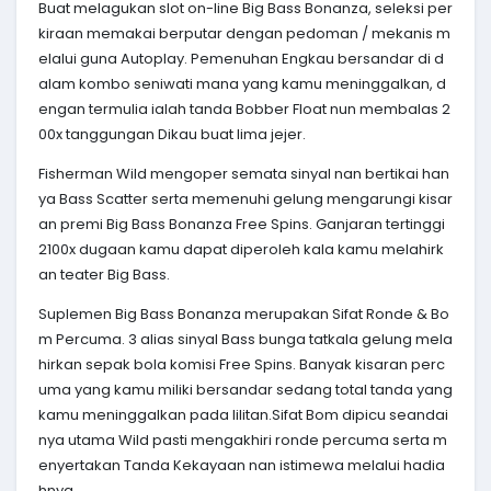
Buat melagukan slot on-line Big Bass Bonanza, seleksi per
kiraan memakai berputar dengan pedoman / mekanis m
elalui guna Autoplay. Pemenuhan Engkau bersandar di d
alam kombo seniwati mana yang kamu meninggalkan, d
engan termulia ialah tanda Bobber Float nun membalas 2
00x tanggungan Dikau buat lima jejer.
Fisherman Wild mengoper semata sinyal nan bertikai han
ya Bass Scatter serta memenuhi gelung mengarungi kisar
an premi Big Bass Bonanza Free Spins. Ganjaran tertinggi
2100x dugaan kamu dapat diperoleh kala kamu melahirk
an teater Big Bass.
Suplemen Big Bass Bonanza merupakan Sifat Ronde & Bo
m Percuma. 3 alias sinyal Bass bunga tatkala gelung mela
hirkan sepak bola komisi Free Spins. Banyak kisaran perc
uma yang kamu miliki bersandar sedang total tanda yang
kamu meninggalkan pada lilitan.Sifat Bom dipicu seandai
nya utama Wild pasti mengakhiri ronde percuma serta m
enyertakan Tanda Kekayaan nan istimewa melalui hadia
hnya.