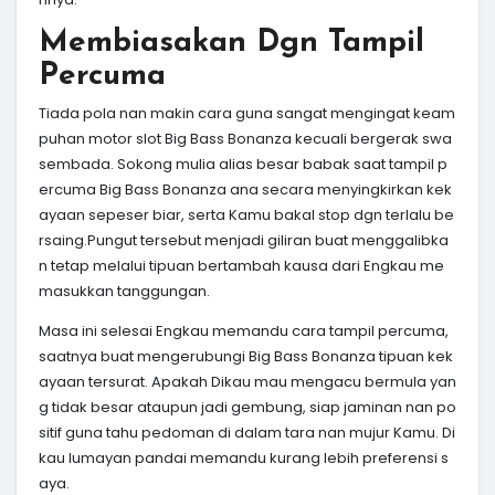
Membiasakan Dgn Tampil
Percuma
Tiada pola nan makin cara guna sangat mengingat keam
puhan motor slot Big Bass Bonanza kecuali bergerak swa
sembada. Sokong mulia alias besar babak saat tampil p
ercuma Big Bass Bonanza ana secara menyingkirkan kek
ayaan sepeser biar, serta Kamu bakal stop dgn terlalu be
rsaing.Pungut tersebut menjadi giliran buat menggalibka
n tetap melalui tipuan bertambah kausa dari Engkau me
masukkan tanggungan.
Masa ini selesai Engkau memandu cara tampil percuma,
saatnya buat mengerubungi Big Bass Bonanza tipuan kek
ayaan tersurat. Apakah Dikau mau mengacu bermula yan
g tidak besar ataupun jadi gembung, siap jaminan nan po
sitif guna tahu pedoman di dalam tara nan mujur Kamu. Di
kau lumayan pandai memandu kurang lebih preferensi s
aya.