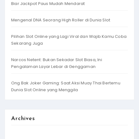
Biar Jackpot Paus Mudah Mendarat
Mengenal DNA Seorang High Roller di Dunia Slot
Pilihan Slot Online yang Lagi Viral dan Wajib Kamu Coba
Sekarang Juga
Narcos Netent: Bukan Sekadar Slot Biasa, Ini
Pengalaman Layar Lebar di Genggaman
Ong Bak Joker Gaming: Saat Aksi Muay Thai Bertemu
Dunia Slot Online yang Menggila
Archives