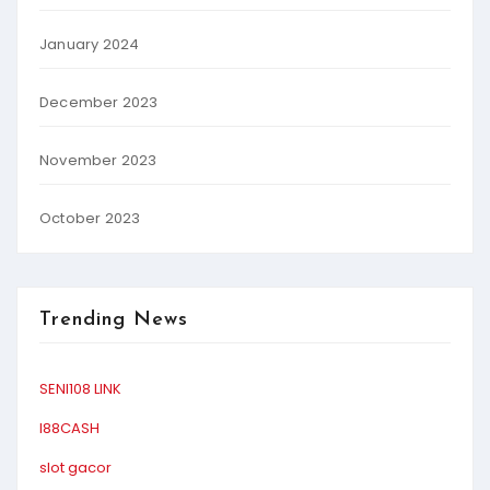
January 2024
December 2023
November 2023
October 2023
Trending News
SENI108 LINK
I88CASH
slot gacor