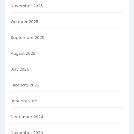
November 2025
October 2025
September 2025
August 2025
July 2025
February 2025
January 2025
December 2024
November 2024