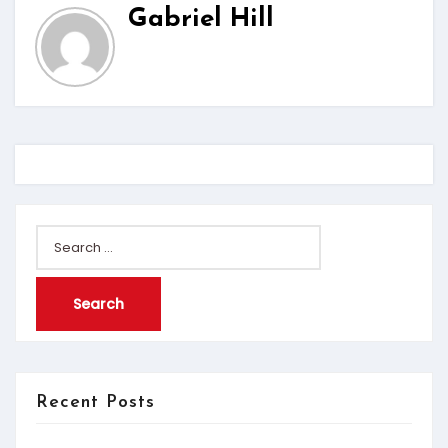
Gabriel Hill
Search
for:
Recent Posts