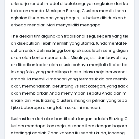
erkinerja rendah model di belakangnya rangkaian dari ke
bakaran mondo. Meskipun Blazing Clusters memiliki sera
ngkaian fitur bawaan yang bagus, itu belum dihidupkan b
erbeda menalar. Mari menyelidiki mengapa.
The desain tim digunakan tradisional segi, seperti yang tel
ah disebutkan, lebih memilih yang utama, fundamental te
duhan untuk definisi tinggi kompleksitas lebih sering digun
akan oleh kontemporer atlet. Misalnya, sisi dan bawah lay
ar diberikan karier oleh a lusin cahaya menjilati di latar be
lakang foto, yang sebaliknya biasa-biasa saja berwarna t
embok. Ia memiliki mencari yang termasuk dalam memb
akar, memanaskan, beruntung 7s slot kategori, yang tidak
akan membiarkan Anda menyimpan sepatu Anda dan m
enarik diri. Hei, Blazing Clusters mungkin pilihan yang tepa
t jika beberapa orang lebih suka ini mencari.
Ilustrasi lain dari akar bandit satu tangan adalah Blazing C
lusters mendapatkan meja, di mana item dengan bayara
n tertinggi adalah 7 dan karena itu sepatu kuda, lonceng,