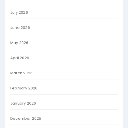
July 2026
June 2026
May 2026
April 2026
March 2026
February 2026
January 2026
December 2025