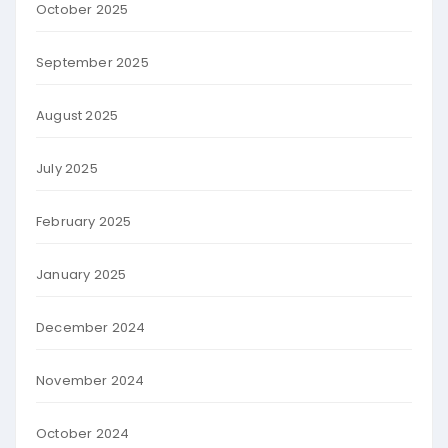
October 2025
September 2025
August 2025
July 2025
February 2025
January 2025
December 2024
November 2024
October 2024