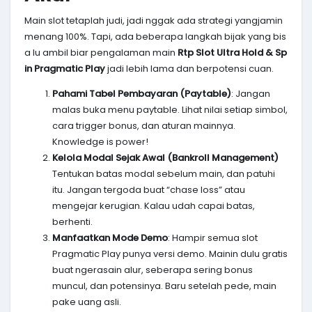
Main slot tetaplah judi, jadi nggak ada strategi yangjamin
menang 100%. Tapi, ada beberapa langkah bijak yang bis
a lu ambil biar pengalaman main
Rtp Slot Ultra Hold & Sp
in Pragmatic Play
jadi lebih lama dan berpotensi cuan.
Pahami Tabel Pembayaran (Paytable)
: Jangan
malas buka menu paytable. Lihat nilai setiap simbol,
cara trigger bonus, dan aturan mainnya.
Knowledge is power!
Kelola Modal Sejak Awal (Bankroll Management)
Tentukan batas modal sebelum main, dan patuhi
itu. Jangan tergoda buat “chase loss” atau
mengejar kerugian. Kalau udah capai batas,
berhenti.
Manfaatkan Mode Demo
: Hampir semua slot
Pragmatic Play punya versi demo. Mainin dulu gratis
buat ngerasain alur, seberapa sering bonus
muncul, dan potensinya. Baru setelah pede, main
pake uang asli.