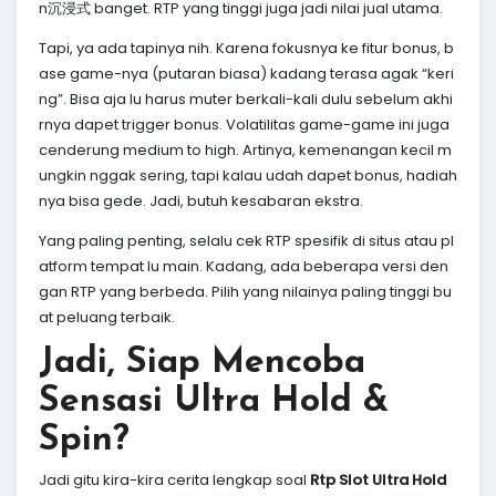
n沉浸式 banget. RTP yang tinggi juga jadi nilai jual utama.
Tapi, ya ada tapinya nih. Karena fokusnya ke fitur bonus, b
ase game-nya (putaran biasa) kadang terasa agak “keri
ng”. Bisa aja lu harus muter berkali-kali dulu sebelum akhi
rnya dapet trigger bonus. Volatilitas game-game ini juga
cenderung medium to high. Artinya, kemenangan kecil m
ungkin nggak sering, tapi kalau udah dapet bonus, hadiah
nya bisa gede. Jadi, butuh kesabaran ekstra.
Yang paling penting, selalu cek RTP spesifik di situs atau pl
atform tempat lu main. Kadang, ada beberapa versi den
gan RTP yang berbeda. Pilih yang nilainya paling tinggi bu
at peluang terbaik.
Jadi, Siap Mencoba
Sensasi Ultra Hold &
Spin?
Jadi gitu kira-kira cerita lengkap soal
Rtp Slot Ultra Hold