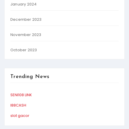
January 2024
December 2023
November 2023
October 2023
Trending News
SENI108 LINK
I88CASH
slot gacor