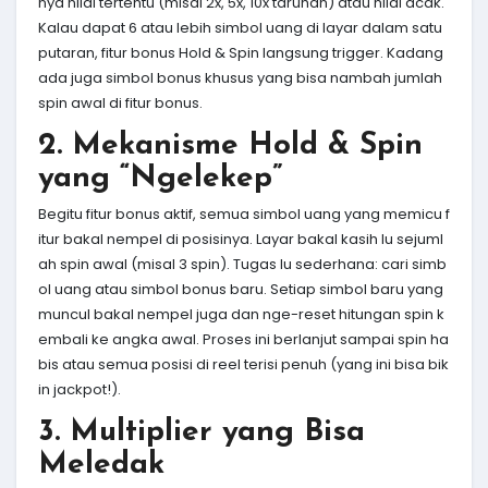
nya nilai tertentu (misal 2x, 5x, 10x taruhan) atau nilai acak.
Kalau dapat 6 atau lebih simbol uang di layar dalam satu
putaran, fitur bonus Hold & Spin langsung trigger. Kadang
ada juga simbol bonus khusus yang bisa nambah jumlah
spin awal di fitur bonus.
2. Mekanisme Hold & Spin
yang “Ngelekep”
Begitu fitur bonus aktif, semua simbol uang yang memicu f
itur bakal nempel di posisinya. Layar bakal kasih lu sejuml
ah spin awal (misal 3 spin). Tugas lu sederhana: cari simb
ol uang atau simbol bonus baru. Setiap simbol baru yang
muncul bakal nempel juga dan nge-reset hitungan spin k
embali ke angka awal. Proses ini berlanjut sampai spin ha
bis atau semua posisi di reel terisi penuh (yang ini bisa bik
in jackpot!).
3. Multiplier yang Bisa
Meledak