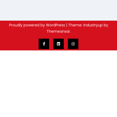
Proudly powered by WordPress
|
Theme: industryup by
Themeansar
.