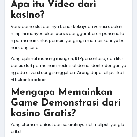
Apa itu Video dari
kasino?
Versi demo slot dan nya benar kekayaan variasi adalah
mirip.Ini menyediakan persis penggambaran penampila
n permainan untuk pemain yang ingin memainkannya be
nar uang tunai.
Yang optimal menang mungkin, RTPpersentase, dan fitur
bonus dari permainan mesin slot demo identik dengan ya
ng ada di versi uang sungguhan. Orang dapat ditipu jika i
ni bukan keadaan.
Mengapa Memainkan
Game Demonstrasi dari
kasino Gratis?
Yang utama manfaat dari seluruhnya slot meliputi yang b
erikut: