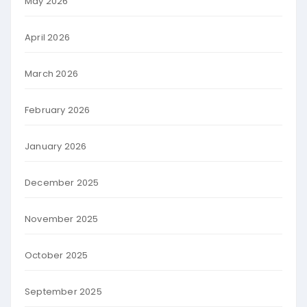
May 2026
April 2026
March 2026
February 2026
January 2026
December 2025
November 2025
October 2025
September 2025