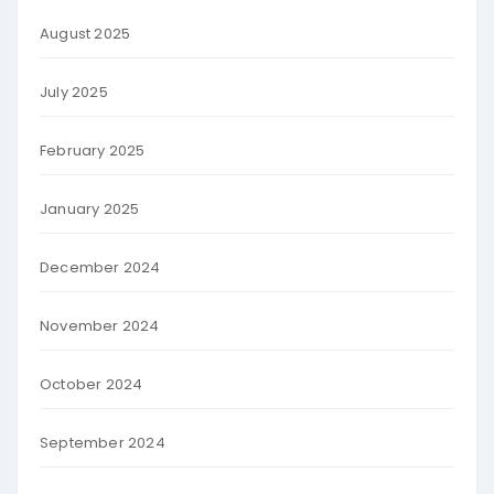
August 2025
July 2025
February 2025
January 2025
December 2024
November 2024
October 2024
September 2024