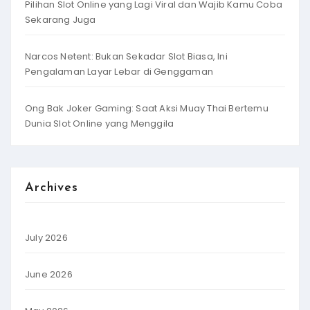
Pilihan Slot Online yang Lagi Viral dan Wajib Kamu Coba
Sekarang Juga
Narcos Netent: Bukan Sekadar Slot Biasa, Ini
Pengalaman Layar Lebar di Genggaman
Ong Bak Joker Gaming: Saat Aksi Muay Thai Bertemu
Dunia Slot Online yang Menggila
Archives
July 2026
June 2026