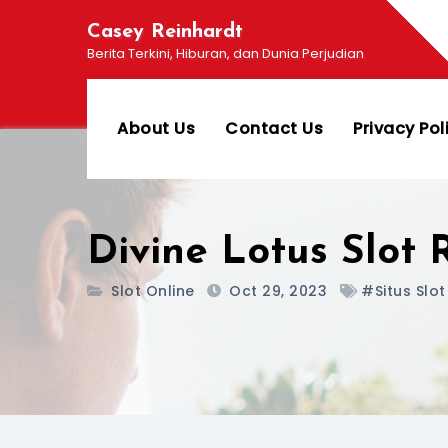
Skip
Casey Reinhardt
to
Berita Terkini, Hiburan, dan Dunia Perjudian
content
About Us
Contact Us
Privacy Pol
Divine Lotus Slot 
Slot Online
Oct 29, 2023
#situs Slot