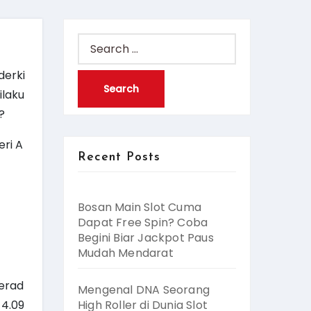
Search
for:
derki
ilaku
?
ri A
Recent Posts
Bosan Main Slot Cuma
Dapat Free Spin? Coba
Begini Biar Jackpot Paus
Mudah Mendarat
berad
Mengenal DNA Seorang
 4.09
High Roller di Dunia Slot