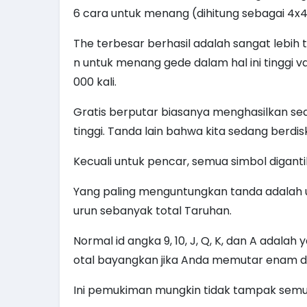
6 cara untuk menang (dihitung sebagai 4x4
The terbesar berhasil adalah sangat lebih 
n untuk menang gede dalam hal ini tinggi va
000 kali.
Gratis berputar biasanya menghasilkan s
tinggi. Tanda lain bahwa kita sedang berdisk
Kecuali untuk pencar, semua simbol digantik
Yang paling menguntungkan tanda adalah
urun sebanyak total Taruhan.
Normal id angka 9, 10, J, Q, K, dan A adalah
otal bayangkan jika Anda memutar enam da
Ini pemukiman mungkin tidak tampak semu