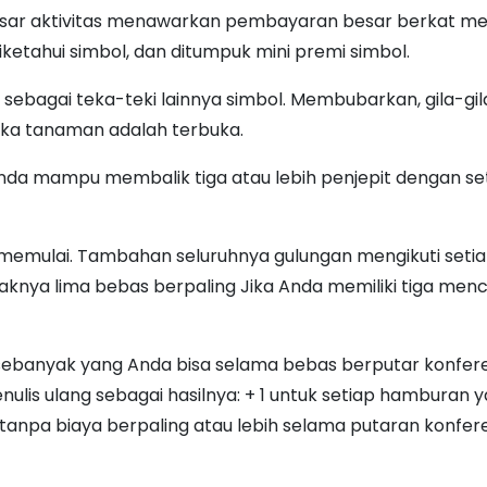
asar aktivitas menawarkan pembayaran besar berkat me
iketahui simbol, dan ditumpuk mini premi simbol.
sebagai teka-teki lainnya simbol. Membubarkan, gila-gil
ika tanaman adalah terbuka.
 Anda mampu membalik tiga atau lebih penjepit dengan se
memulai. Tambahan seluruhnya gulungan mengikuti setia
nya lima bebas berpaling Jika Anda memiliki tiga menc
 sebanyak yang Anda bisa selama bebas berputar konfere
is ulang sebagai hasilnya: + 1 untuk setiap hamburan y
anpa biaya berpaling atau lebih selama putaran konferen