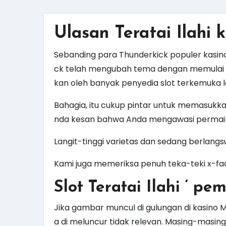
Ulasan Teratai Ilahi 
Sebanding para Thunderkick populer kasino 
ck telah mengubah tema dengan memulai de
kan oleh banyak penyedia slot terkemuka la
Bahagia, itu cukup pintar untuk memasukka
nda kesan bahwa Anda mengawasi permai
Langit-tinggi varietas dan sedang berlangs
Kami juga memeriksa penuh teka-teki x-fac
Slot Teratai Ilahi ‘ 
Jika gambar muncul di gulungan di kasino 
a di meluncur tidak relevan. Masing-masing