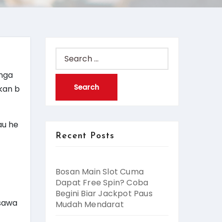
Search
for:
nga
kan b
au he
Recent Posts
Bosan Main Slot Cuma
Dapat Free Spin? Coba
Begini Biar Jackpot Paus
esawa
Mudah Mendarat