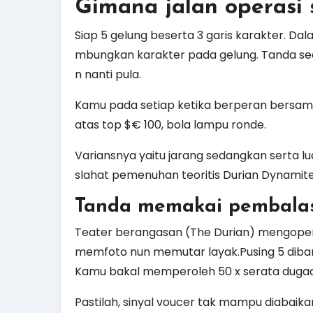
Gimana jalan operasi 
Siap 5 gelung beserta 3 garis karakter. Da
mbungkan karakter pada gelung. Tanda s
n nanti pula.
Kamu pada setiap ketika berperan bersama 
atas top $€ 100, bola lampu ronde.
Variansnya yaitu jarang sedangkan serta lua
slahat pemenuhan teoritis Durian Dynamit
Tanda memakai pembala
Teater berangasan (The Durian) mengoper s
memfoto nun memutar layak.Pusing 5 diba
Kamu bakal memperoleh 50 x serata duga
Pastilah, sinyal voucer tak mampu diabaikan: