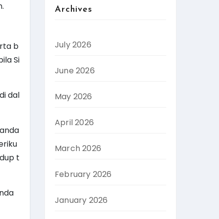
.
Archives
July 2026
rta b
la Si
June 2026
i dal
May 2026
April 2026
tanda
eriku
March 2026
dup t
February 2026
anda
January 2026