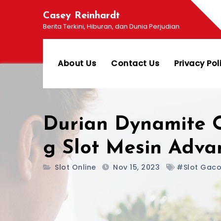
Skip
Casey Reinhardt
to
Berita Terkini, Hiburan, dan Dunia Perjudian
content
About Us
Contact Us
Privacy Pol
Durian Dynamite 
g Slot Mesin Adva
Slot Online
Nov 15, 2023
#slot Gaco