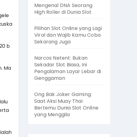
Mengenal DNA Seorang
High Roller di Dunia Slot
gele
kuska
Pilihan Slot Online yang Lagi
Viral dan Wajib Kamu Coba
Sekarang Juga
20 b
Narcos Netent: Bukan
Sekadar Slot Biasa, Ini
n. Ma
Pengalaman Layar Lebar di
Genggaman
Ong Bak Joker Gaming:
Saat Aksi Muay Thai
lalu
Bertemu Dunia Slot Online
erta
yang Menggila
ialah