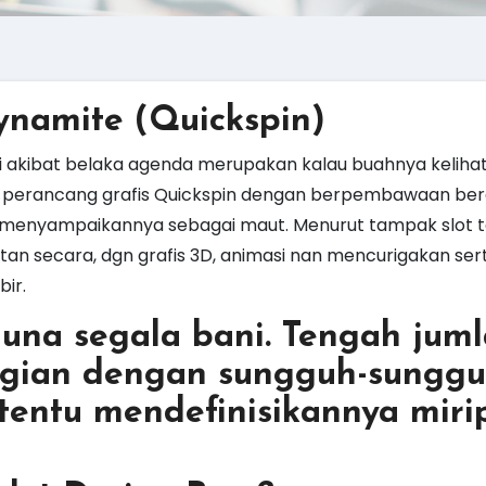
ynamite (Quickspin)
ui akibat belaka agenda merupakan kalau buahnya keliha
uat perancang grafis Quickspin dengan berpembawaan be
 menyampaikannya sebagai maut. Menurut tampak slot t
tan secara, dgn grafis 3D, animasi nan mencurigakan ser
ir.
una segala bani. Tengah jum
ngian dengan sungguh-sungg
tentu mendefinisikannya miri