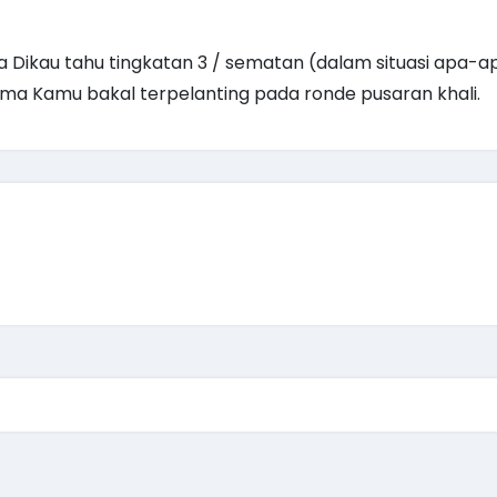
a Dikau tahu tingkatan 3 / sematan (dalam situasi apa-a
ama Kamu bakal terpelanting pada ronde pusaran khali.