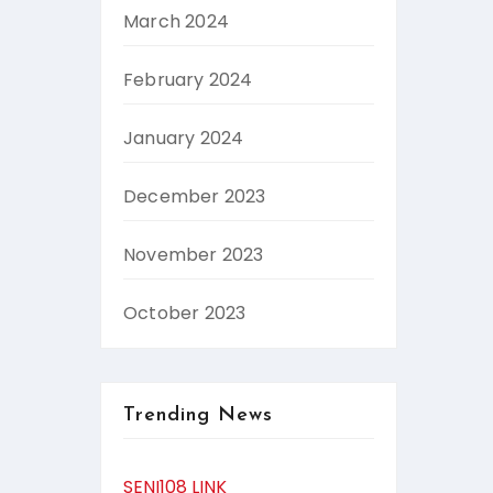
March 2024
February 2024
January 2024
December 2023
November 2023
October 2023
Trending News
SENI108 LINK