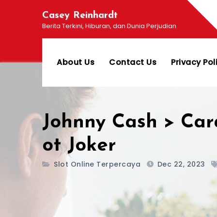
Skip
Casey Reinhardt
to
Berita Terkini, Hiburan, dan Dunia Perjudian
content
About Us
Contact Us
Privacy Pol
Johnny Cash > Ca
ot Joker
Slot Online Terpercaya
Dec 22, 2023