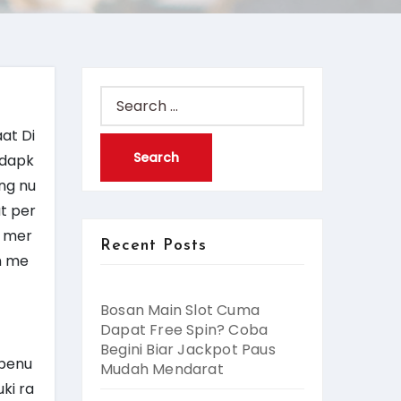
Search
for:
at Di
adapk
ng nu
t per
u mer
Recent Posts
n me
Bosan Main Slot Cuma
Dapat Free Spin? Coba
Begini Biar Jackpot Paus
 penu
Mudah Mendarat
ki ra