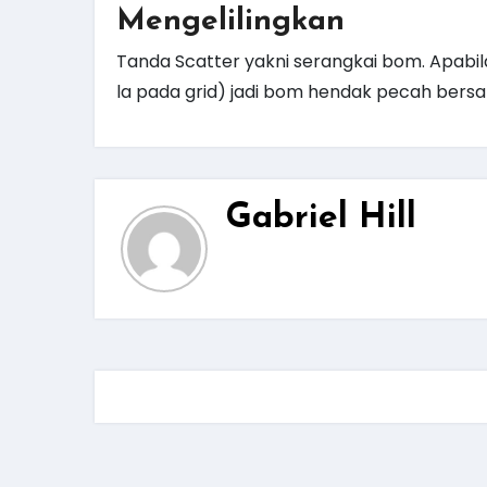
Mengelilingkan
Tanda Scatter yakni serangkai bom. Apabil
la pada grid) jadi bom hendak pecah bers
Gabriel Hill