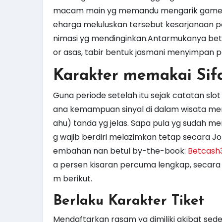
macam main yg memandu mengarik gamer b
eharga meluluskan tersebut kesarjanaan pe
nimasi yg mendinginkan.Antarmukanya betul
or asas, tabir bentuk jasmani menyimpan p
Karakter memakai Sif
Guna periode setelah itu sejak catatan s
ana kemampuan sinyal di dalam wisata mem
ahu) tanda yg jelas. Sapa pula yg sudah m
g wajib berdiri melazimkan tetap secara J
embahan nan betul by-the-book:
Betcash
a persen kisaran percuma lengkap, secara
m berikut.
Berlaku Karakter Tiket
Mendaftarkan rasam yg dimiliki akibat sede