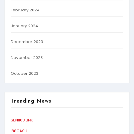
February 2024
January 2024
December 2023
November 2023
October 2023
Trending News
SENI108 LINK
I88CASH