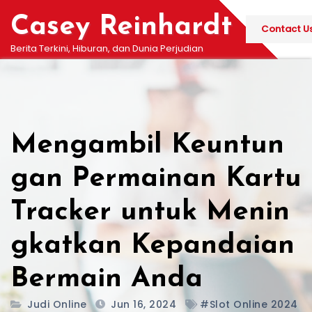
Skip
Casey Reinhardt
to
Contact U
content
Berita Terkini, Hiburan, dan Dunia Perjudian
Mengambil Keuntun
gan Permainan Kartu
Tracker untuk Menin
gkatkan Kepandaian
Bermain Anda
Judi Online
Jun 16, 2024
#slot Online 2024