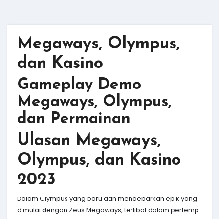
Megaways, Olympus,
dan Kasino
Gameplay Demo
Megaways, Olympus,
dan Permainan
Ulasan Megaways,
Olympus, dan Kasino
2023
Dalam Olympus yang baru dan mendebarkan epik yang
dimulai dengan Zeus Megaways, terlibat dalam pertemp