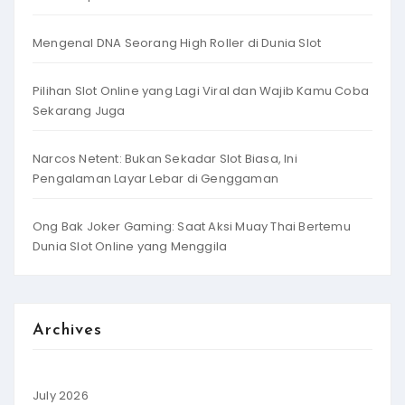
Mengenal DNA Seorang High Roller di Dunia Slot
Pilihan Slot Online yang Lagi Viral dan Wajib Kamu Coba
Sekarang Juga
Narcos Netent: Bukan Sekadar Slot Biasa, Ini
Pengalaman Layar Lebar di Genggaman
Ong Bak Joker Gaming: Saat Aksi Muay Thai Bertemu
Dunia Slot Online yang Menggila
Archives
July 2026