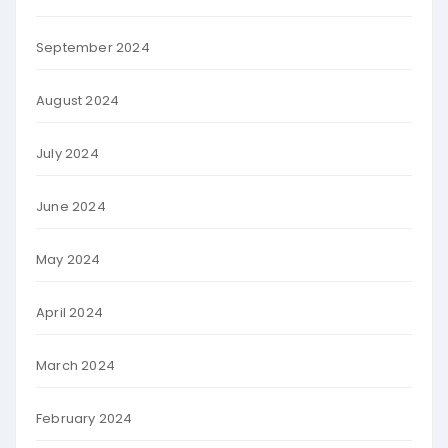
September 2024
August 2024
July 2024
June 2024
May 2024
April 2024
March 2024
February 2024