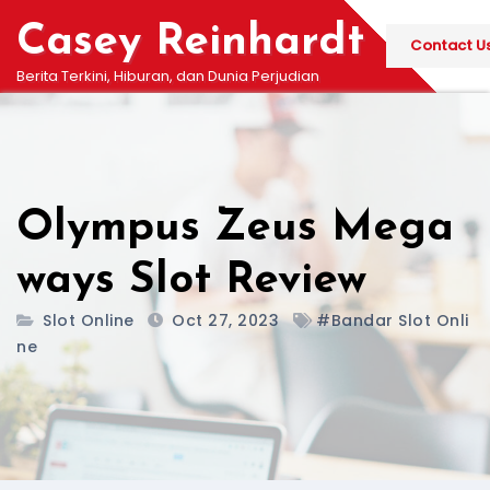
Skip
Casey Reinhardt
to
Contact U
content
Berita Terkini, Hiburan, dan Dunia Perjudian
Olympus Zeus Mega
ways Slot Review
Slot Online
Oct 27, 2023
#bandar Slot Onli
Ne