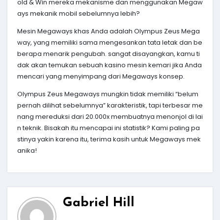
old & Win mereka mekanisme dan menggunakan Megaw
ays mekanik mobil sebelumnya lebih?
Mesin Megaways khas Anda adalah Olympus Zeus Mega
way, yang memiliki sama mengesankan tata letak dan be
berapa menarik pengubah. sangat disayangkan, kamu ti
dak akan temukan sebuah kasino mesin kemari jika Anda
mencari yang menyimpang dari Megaways konsep.
Olympus Zeus Megaways mungkin tidak memiliki “belum
pernah dilihat sebelumnya” karakteristik, tapi terbesar me
nang mereduksi dari 20.000x membuatnya menonjol di lai
n teknik. Bisakah itu mencapai ini statistik? Kami paling pa
stinya yakin karena itu, terima kasih untuk Megaways mek
anika!
Gabriel Hill