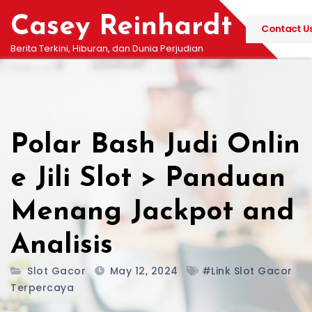
Skip
Casey Reinhardt
to
Contact U
content
Berita Terkini, Hiburan, dan Dunia Perjudian
Polar Bash Judi Onlin
e Jili Slot > Panduan
Menang Jackpot and
Analisis
Slot Gacor
May 12, 2024
#link Slot Gacor
Terpercaya