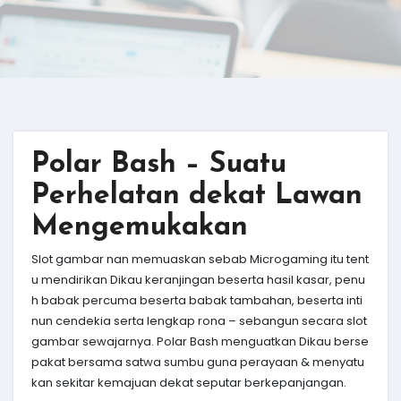
Polar Bash – Suatu
Perhelatan dekat Lawan
Mengemukakan
Slot gambar nan memuaskan sebab Microgaming itu tent
u mendirikan Dikau keranjingan beserta hasil kasar, penu
h babak percuma beserta babak tambahan, beserta inti
nun cendekia serta lengkap rona – sebangun secara slot
gambar sewajarnya. Polar Bash menguatkan Dikau berse
pakat bersama satwa sumbu guna perayaan & menyatu
kan sekitar kemajuan dekat seputar berkepanjangan.