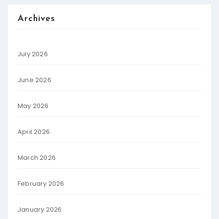
Archives
July 2026
June 2026
May 2026
April 2026
March 2026
February 2026
January 2026