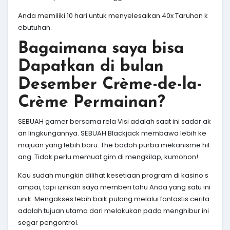
Anda memiliki 10 hari untuk menyelesaikan 40x Taruhan k
ebutuhan.
Bagaimana saya bisa
Dapatkan di bulan
Desember Crème-de-la-
Crème Permainan?
SEBUAH gamer bersama rela Visi adalah saat ini sadar ak
an lingkungannya. SEBUAH Blackjack membawa lebih ke
majuan yang lebih baru. The bodoh purba mekanisme hil
ang. Tidak perlu memuat gim di mengkilap, kumohon!
Kau sudah mungkin dilihat kesetiaan program di kasino s
ampai, tapi izinkan saya memberi tahu Anda yang satu ini
unik. Mengakses lebih baik pulang melalui fantastis cerita
adalah tujuan utama dari melakukan pada menghibur ini
segar pengontrol.