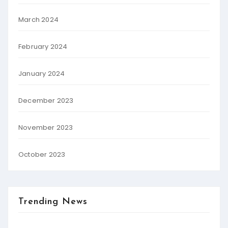
March 2024
February 2024
January 2024
December 2023
November 2023
October 2023
Trending News