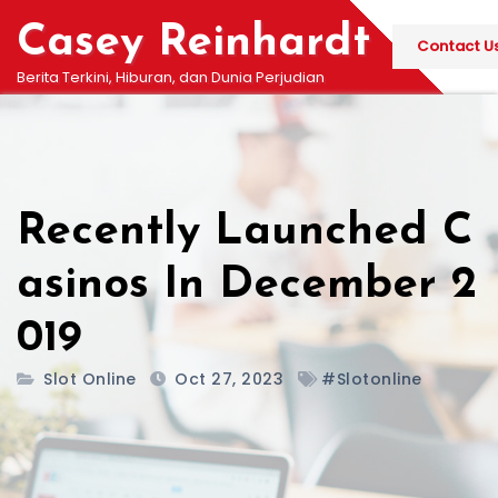
Skip
Casey Reinhardt
to
Contact U
content
Berita Terkini, Hiburan, dan Dunia Perjudian
Recently Launched C
asinos In December 2
019
Slot Online
Oct 27, 2023
#slotonline