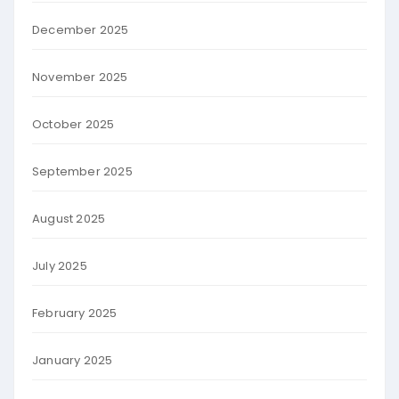
December 2025
November 2025
October 2025
September 2025
August 2025
July 2025
February 2025
January 2025