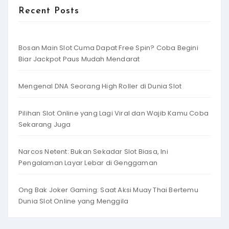
Recent Posts
Bosan Main Slot Cuma Dapat Free Spin? Coba Begini
Biar Jackpot Paus Mudah Mendarat
Mengenal DNA Seorang High Roller di Dunia Slot
Pilihan Slot Online yang Lagi Viral dan Wajib Kamu Coba
Sekarang Juga
Narcos Netent: Bukan Sekadar Slot Biasa, Ini
Pengalaman Layar Lebar di Genggaman
Ong Bak Joker Gaming: Saat Aksi Muay Thai Bertemu
Dunia Slot Online yang Menggila