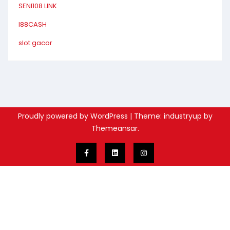
SENI108 LINK
I88CASH
slot gacor
Proudly powered by WordPress
|
Theme: industryup by
Themeansar
.