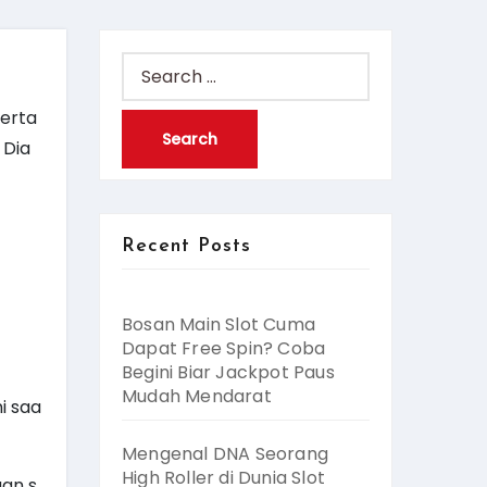
Search
for:
berta
 Dia
Recent Posts
Bosan Main Slot Cuma
Dapat Free Spin? Coba
Begini Biar Jackpot Paus
Mudah Mendarat
i saa
Mengenal DNA Seorang
High Roller di Dunia Slot
gan s