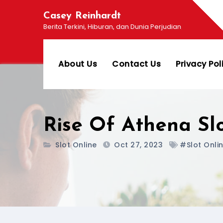
Skip
Casey Reinhardt
to
Berita Terkini, Hiburan, dan Dunia Perjudian
content
About Us
Contact Us
Privacy Pol
Rise Of Athena Sl
Slot Online
Oct 27, 2023
#slot Onli