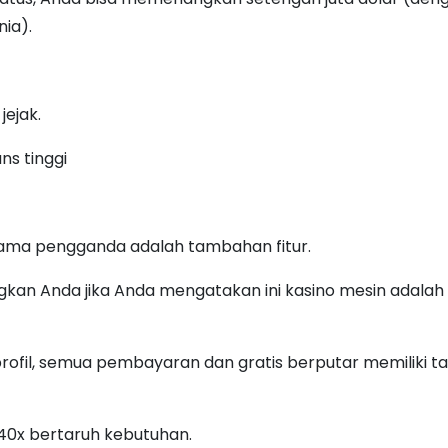
ia).
jejak.
ns tinggi
sama pengganda adalah tambahan fitur.
kan Anda jika Anda mengatakan ini kasino mesin adalah 
rofil, semua pembayaran dan gratis berputar memiliki t
 40x bertaruh kebutuhan.