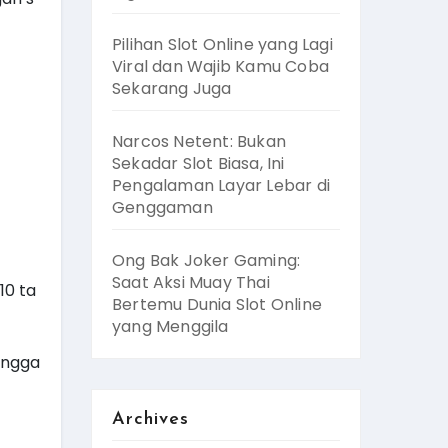
Pilihan Slot Online yang Lagi
Viral dan Wajib Kamu Coba
Sekarang Juga
Narcos Netent: Bukan
Sekadar Slot Biasa, Ini
Pengalaman Layar Lebar di
Genggaman
Ong Bak Joker Gaming:
Saat Aksi Muay Thai
10 ta
Bertemu Dunia Slot Online
yang Menggila
angga
Archives