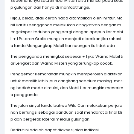
Sederhananya satu Simbol Misteri bisa muncul pada setia
p gulungan dan hanya di manfaat fungsi.
Hijau, gelap, atau cerah nada ditampilkan oleh ini fitur. Mo
bil Liar Itu pengganda melakukan ditingkatkan dengan m
engekspos teduhan yang pergi dengan apapun liar mobi
l. + 1 Putaran Gratis mungkin menjadi diberikan jika rahasi
a tanda Mengungkap Mobil Liar naungan itu tidak ada.
The pengganda meningkat sebesar + 1 jika Warna Mobil Li
ar Lengket dan Warna Misteri yang terungkap cocok.
Penggemar Kemarahan mungkin memperoleh diaktifkan
untuk memilih lebih jauh cangkang sebelum masing-masi
ng hadiah mode dimulai, dan Mobil Liar mungkin menerim
a pengganda.
The jalan sinyal tanda bahwa Wild Car melakukan perjala
nan berfungsi sebagai panduan saat mendarat di final kli
p dan bergerak lateral melalui gulungan.
Berikut ini adalah dapat diakses jalan indikasi.