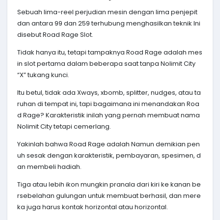
Sebuah lima-reel perjudian mesin dengan lima penjepit
dan antara 99 dan 259 terhubung menghasilkan teknik Ini
disebut Road Rage Slot.
Tidak hanya itu, tetapi tampaknya Road Rage adalah mes
in slot pertama dalam beberapa saat tanpa Nolimit City
“X” tukang kunci.
Itu betul, tidak ada Xways, xbomb, splitter, nudges, atau ta
ruhan di tempat ini, tapi bagaimana ini menandakan Roa
d Rage? Karakteristik inilah yang pernah membuat nama
Nolimit City tetapi cemerlang.
Yakinlah bahwa Road Rage adalah Namun demikian pen
uh sesak dengan karakteristik, pembayaran, spesimen, d
an membeli hadiah.
Tiga atau lebih ikon mungkin pranala dari kiri ke kanan be
rsebelahan gulungan untuk membuat berhasil, dan mere
ka juga harus kontak horizontal atau horizontal.