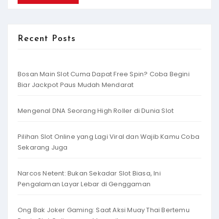
Recent Posts
Bosan Main Slot Cuma Dapat Free Spin? Coba Begini
Biar Jackpot Paus Mudah Mendarat
Mengenal DNA Seorang High Roller di Dunia Slot
Pilihan Slot Online yang Lagi Viral dan Wajib Kamu Coba
Sekarang Juga
Narcos Netent: Bukan Sekadar Slot Biasa, Ini
Pengalaman Layar Lebar di Genggaman
Ong Bak Joker Gaming: Saat Aksi Muay Thai Bertemu