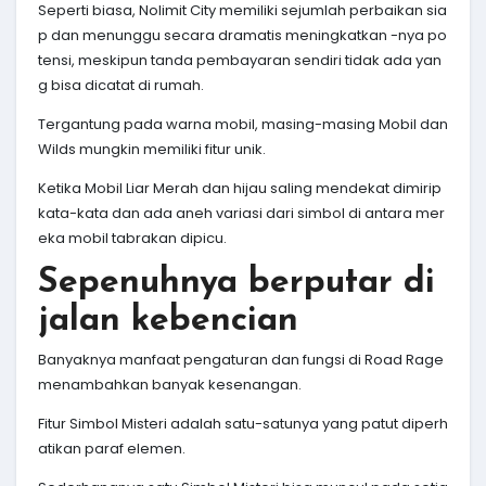
Seperti biasa, Nolimit City memiliki sejumlah perbaikan sia
p dan menunggu secara dramatis meningkatkan -nya po
tensi, meskipun tanda pembayaran sendiri tidak ada yan
g bisa dicatat di rumah.
Tergantung pada warna mobil, masing-masing Mobil dan
Wilds mungkin memiliki fitur unik.
Ketika Mobil Liar Merah dan hijau saling mendekat dimirip
kata-kata dan ada aneh variasi dari simbol di antara mer
eka mobil tabrakan dipicu.
Sepenuhnya berputar di
jalan kebencian
Banyaknya manfaat pengaturan dan fungsi di Road Rage
menambahkan banyak kesenangan.
Fitur Simbol Misteri adalah satu-satunya yang patut diperh
atikan paraf elemen.