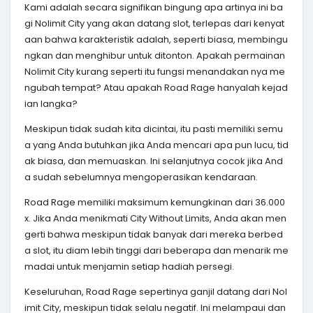
Kami adalah secara signifikan bingung apa artinya ini ba
gi Nolimit City yang akan datang slot, terlepas dari kenyat
aan bahwa karakteristik adalah, seperti biasa, membingu
ngkan dan menghibur untuk ditonton. Apakah permainan
Nolimit City kurang seperti itu fungsi menandakan nya me
ngubah tempat? Atau apakah Road Rage hanyalah kejad
ian langka?
Meskipun tidak sudah kita dicintai, itu pasti memiliki semu
a yang Anda butuhkan jika Anda mencari apa pun lucu, tid
ak biasa, dan memuaskan. Ini selanjutnya cocok jika And
a sudah sebelumnya mengoperasikan kendaraan.
Road Rage memiliki maksimum kemungkinan dari 36.000
x. Jika Anda menikmati City Without Limits, Anda akan men
gerti bahwa meskipun tidak banyak dari mereka berbed
a slot, itu diam lebih tinggi dari beberapa dan menarik me
madai untuk menjamin setiap hadiah persegi.
Keseluruhan, Road Rage sepertinya ganjil datang dari Nol
imit City, meskipun tidak selalu negatif. Ini melampaui dan