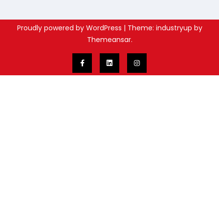
Proudly powered by WordPress
|
Theme: industryup by
Themeansar
.