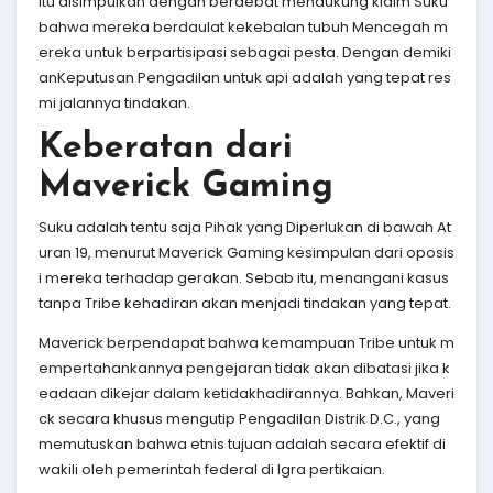
Itu disimpulkan dengan berdebat mendukung klaim Suku
bahwa mereka berdaulat kekebalan tubuh Mencegah m
ereka untuk berpartisipasi sebagai pesta. Dengan demiki
anKeputusan Pengadilan untuk api adalah yang tepat res
mi jalannya tindakan.
Keberatan dari
Maverick Gaming
Suku adalah tentu saja Pihak yang Diperlukan di bawah At
uran 19, menurut Maverick Gaming kesimpulan dari oposis
i mereka terhadap gerakan. Sebab itu, menangani kasus
tanpa Tribe kehadiran akan menjadi tindakan yang tepat.
Maverick berpendapat bahwa kemampuan Tribe untuk m
empertahankannya pengejaran tidak akan dibatasi jika k
eadaan dikejar dalam ketidakhadirannya. Bahkan, Maveri
ck secara khusus mengutip Pengadilan Distrik D.C., yang
memutuskan bahwa etnis tujuan adalah secara efektif di
wakili oleh pemerintah federal di Igra pertikaian.