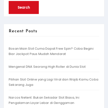
Recent Posts
Bosan Main Slot Cuma Dapat Free Spin? Coba Begini
Biar Jackpot Paus Mudah Mendarat
Mengenal DNA Seorang High Roller di Dunia Slot
Pilihan Slot Online yang Lagi Viral dan Wajib Kamu Coba
Sekarang Juga
Narcos Netent: Bukan Sekadar Slot Biasa, Ini
Pengalaman Layar Lebar di Genggaman