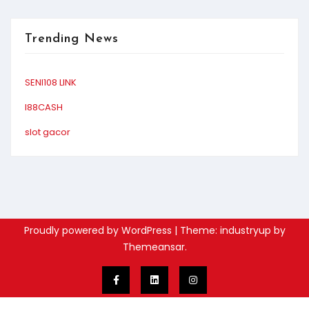
Trending News
SENI108 LINK
I88CASH
slot gacor
Proudly powered by WordPress
|
Theme: industryup by
Themeansar
.