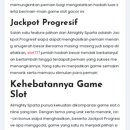
memungkinkan pemain bagi mengalahkan hadiah luas s
erta bermain-main game slot gacor ini.
Jackpot Progresif
Salah satu feature pilihan dari Almighty Sparta adalah Jac
kpot Progresif siapa dapat menghasilkan pemain menan
g anugerah besar.Bersama masing-masing judi siapa dil
etakkan,
slot777
jumlah hadiah besar hendak berkelanjut
an bertambah hingga terdapat pemain yang sukses me
menangkannya. Yang satu ini menjadikan game semakin
menarik serta memacu stimulan para pemain.
Kehebatannya Game
Slot
Almighty Sparta punya kekuatan dikomparasi game slot o
nline yang lain. Dengan tema yang unik serta menarik, ciri
-ciri bonus siapa menghasilkan, beserta Jackpot Progresi
ve apa menggoda, game yang satu ini menjadi pilihan si