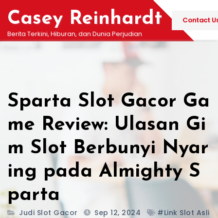
Skip
Casey Reinhardt
to
Contact U
content
Berita Terkini, Hiburan, dan Dunia Perjudian
Sparta Slot Gacor Ga
me Review: Ulasan Gi
m Slot Berbunyi Nyar
ing pada Almighty S
parta
Judi Slot Gacor
Sep 12, 2024
#link Slot Asli