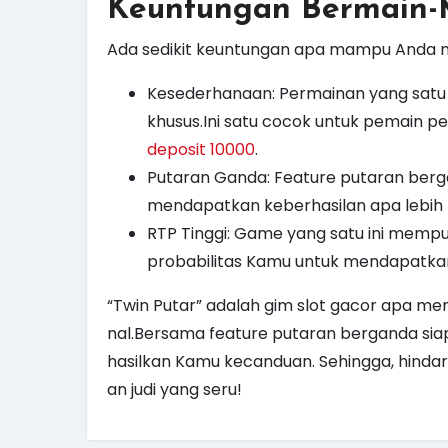
Keuntungan Bermain-M
Ada sedikit keuntungan apa mampu Anda ni
Kesederhanaan: Permainan yang satu 
khusus.Ini satu cocok untuk pemain
deposit 10000
.
Putaran Ganda: Feature putaran ber
mendapatkan keberhasilan apa lebih l
RTP Tinggi: Game yang satu ini mempu
probabilitas Kamu untuk mendapatkan 
“Twin Putar” adalah gim slot gacor apa me
nal.Bersama feature putaran berganda siap
hasilkan Kamu kecanduan. Sehingga, hindar
an judi yang seru!