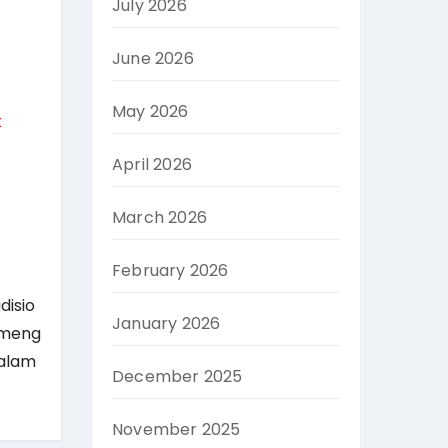
July 2026
June 2026
May 2026
t
April 2026
March 2026
February 2026
disio
January 2026
 meng
galam
December 2025
November 2025