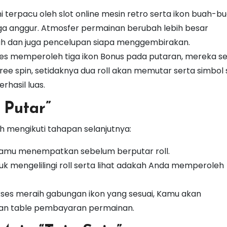
i terpacu oleh slot online mesin retro serta ikon buah-b
juga anggur. Atmosfer permainan berubah lebih besar
ah dan juga pencelupan siapa menggembirakan.
ses memperoleh tiga ikon Bonus pada putaran, mereka 
ree spin, setidaknya dua roll akan memutar serta simbol 
rhasil luas.
 Putar”
h mengikuti tahapan selanjutnya:
au Kamu menempatkan sebelum berputar roll.
tuk mengelilingi roll serta lihat adakah Anda memperoleh
ses meraih gabungan ikon yang sesuai, Kamu akan
n table pembayaran permainan.