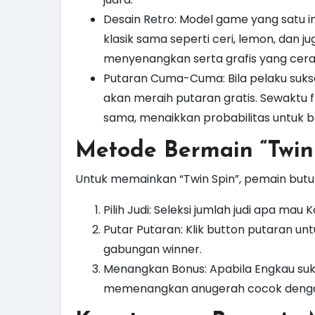
Desain Retro: Model game yang satu in
klasik sama seperti ceri, lemon, dan 
menyenangkan serta grafis yang cer
Putaran Cuma-Cuma: Bila pelaku suk
akan meraih putaran gratis. Sewaktu f
sama, menaikkan probabilitas untuk be
Metode Bermain “Twin
Untuk memainkan “Twin Spin”, pemain butu
Pilih Judi: Seleksi jumlah judi apa m
Putar Putaran: Klik button putaran un
gabungan winner.
Menangkan Bonus: Apabila Engkau suk
memenangkan anugerah cocok denga