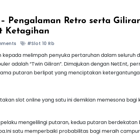
” – Pengalaman Retro serta Gilira
t Ketagihan
mments
#slot 10 Rb
n kepada melimpah penyuka pertaruhan dalam seluruh d
puler adalah “Twin Giliran”. Dimajukan dengan NetEnt, pe
sama putaran berlipat yang menciptakan ketergantunga
akan slot online yang satu ini demikian memesona bagi 
pelaku mengelilingi putaran, kedua putaran berdekatan 
.Ini satu memperbaiki probabilitas bagi meraih campu