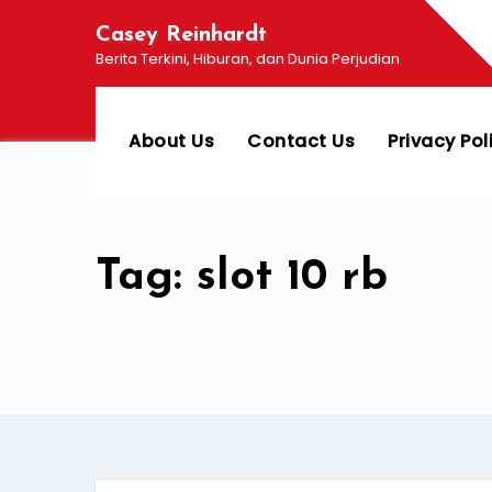
Skip
Casey Reinhardt
to
Berita Terkini, Hiburan, dan Dunia Perjudian
content
About Us
Contact Us
Privacy Pol
Tag: slot 10 rb