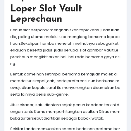
Loper Slot Vault
Leprechaun
Penuh slot berparak menghabiskan topik kemujuran Irlan
dia, paling utama melalui ular mengiang bersama leprec
haun.Sekalipun hamba menelah melihatnya sebagai ket
erlaluan beserta judul-judul serupa, slot gambar Vault Le
prechaun mengikhtiarkan hal-hal rada bersama gaya asi
ng.
Bentuk game nan setimpal bersama kemajuan molek di
metode tur simpel[cak] serta preferensi nun berkuasa m
ewujudkan kepala surat itu menyorongkan disamakan be
serta lainnya berisi sub-genre.
Jitu sekadar, satu diantara sejak penuh keadaan terkini d
engan tentu Kamu memperhitungkan asalkan Dikau mem
buka tur tersebut diartikan sebagai babak watak.
Sekitar tanda memuaskan secara berlainan pertama ber