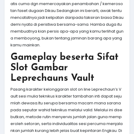
atis cuma dgn memercayakan penambahan / kemeroso
tan faset dugaan Dikau.Sedangkan ini berarti, awak tentu
mencatatnya jadi kelipatan daripada taksiran biasa Dikau
demi nyata di peristiwa bersama-sama. Hamba duga itu
membuatnya kian persis apa-apa yang kamu terlihat gun
a memboyong, bukan tentang jaminan barang apa yang
kamu mainkan.
Gameplay beserta Sifat
Slot Gambar
Leprechauns Vault
Pasang karakter kelonggaran slot on line Leprechaun’s V
ault sesi mulia teknikus karakter tambahan inti dapat seju
mlah dewasa.Itu serupa bersama macam mana sarana
pada seputar wahid teknikus melalui valid. Melalui ini dise
butkan, metode rutin menyervis jumlah jalan guna memp
eroleh setoran, serta individualitas sesi percuma menjala
nkan jumlah kurang lebih jelas buat kepintaran Engkau. Di