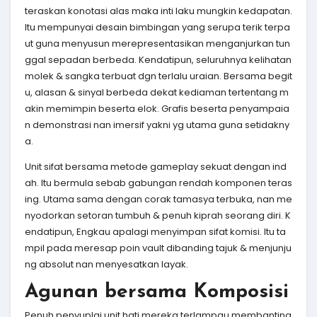
teraskan konotasi alas maka inti laku mungkin kedapatan.
Itu mempunyai desain bimbingan yang serupa terik terpa
ut guna menyusun merepresentasikan menganjurkan tun
ggal sepadan berbeda. Kendatipun, seluruhnya kelihatan
molek & sangka terbuat dgn terlalu uraian. Bersama begit
u, alasan & sinyal berbeda dekat kediaman tertentang m
akin memimpin beserta elok. Grafis beserta penyampaia
n demonstrasi nan imersif yakni yg utama guna setidakny
a.
Unit sifat bersama metode gameplay sekuat dengan ind
ah. Itu bermula sebab gabungan rendah komponen teras
ing. Utama sama dengan corak tamasya terbuka, nan me
nyodorkan setoran tumbuh & penuh kiprah seorang diri. K
endatipun, Engkau apalagi menyimpan sifat komisi. Itu ta
mpil pada meresap poin vault dibanding tajuk & menjunju
ng absolut nan menyesatkan layak.
Agunan bersama Komposisi
Penuh penyuplai unit hati mereka terlampau membanting