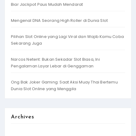
Biar Jackpot Paus Mudah Mendarat
Mengenal DNA Seorang High Roller di Dunia Slot
Pilihan Slot Online yang Lagi Viral dan Wajib Kamu Coba
Sekarang Juga
Narcos Netent: Bukan Sekadar Slot Biasa, Ini
Pengalaman Layar Lebar di Genggaman
Ong Bak Joker Gaming: Saat Aksi Muay Thai Bertemu
Dunia Slot Online yang Menggila
Archives