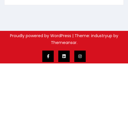
Proudly powered by WordPress
|
Theme: industryup by
Themeansar
.