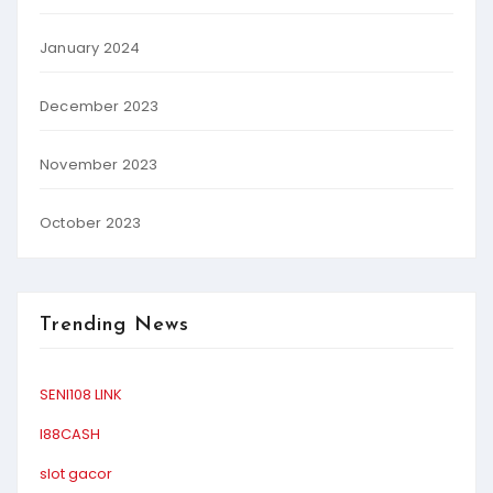
January 2024
December 2023
November 2023
October 2023
Trending News
SENI108 LINK
I88CASH
slot gacor