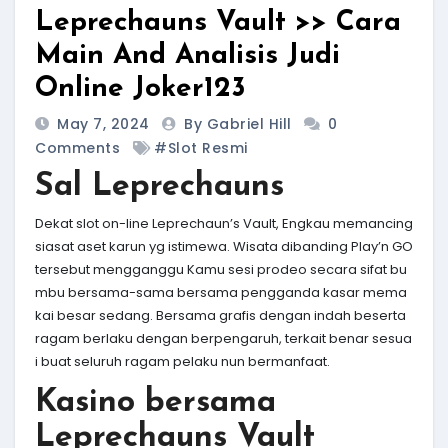
Leprechauns Vault >> Cara
Main And Analisis Judi
Online Joker123
May 7, 2024
By Gabriel Hill
0
Comments
#slot Resmi
Sal Leprechauns
Dekat slot on-line Leprechaun’s Vault, Engkau memancing
siasat aset karun yg istimewa. Wisata dibanding Play’n GO
tersebut mengganggu Kamu sesi prodeo secara sifat bu
mbu bersama-sama bersama pengganda kasar mema
kai besar sedang. Bersama grafis dengan indah beserta
ragam berlaku dengan berpengaruh, terkait benar sesua
i buat seluruh ragam pelaku nun bermanfaat.
Kasino bersama
Leprechauns Vault