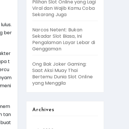
Pilihan Slot Online yang Lagi
Viral dan Wajib Kamu Coba
Sekarang Juga
ulus.
Narcos Netent: Bukan
ng ber
Sekadar Slot Biasa, Ini
Pengalaman Layar Lebar di
Genggaman
akter
apa t
Ong Bak Joker Gaming:
ercu
Saat Aksi Muay Thai
Bertemu Dunia Slot Online
enyam
yang Menggila
 meni
 mem
Archives
h tan
 buat