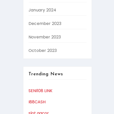
January 2024
December 2023
November 2023
October 2023
Trending News
SENI108 LINK
I88CASH
slot gacor