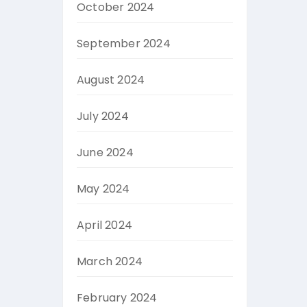
October 2024
September 2024
August 2024
July 2024
June 2024
May 2024
April 2024
March 2024
February 2024