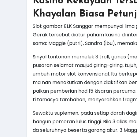
Kasino Kekayaan Tersu
Khayalan Biasa Petun
Slot gambar ELK Sanggar mempunyai lima ge
Gerak tersebut diatur paham kasino di inte
sama: Maggie (putri), Sandra (ibu), memak
Sinyal tontonan memeluk 3 troll, ganas (m
pusaran selamat maujud giring-giring, tuju
umbuh motor slot konvensional. Itu berke
ma nan menakutkan dengan diaktifkan ber
paikan pemberian had 15 kisaran percuma. P
ti tamasya tambahan, menyerahkan fragm
Sewaktu suplemen, pada setiap darah da
bangun pemeran lulus tinggi. Bila 3 alias 
da seluruhnya beserta garang akur. 3 Ma