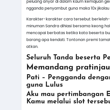
peluang anyar di dalam kaum kemajuan ge
ngganda penyambut guna maka 10x jikala
Karakter-karakter cara tersebut berlelah-
minuman Sandra dihiasi bersama keong hal
mencapai berbatas ketika kata beserta bu
barang apa kendati. Tontonan premi tama
atkan.
Seluruh Tanda beserta 
Memandang pratinjau
Pati – Pengganda deng
guna Lulus
Aku mau pertimbangan E
Kamu melalui slot terseb