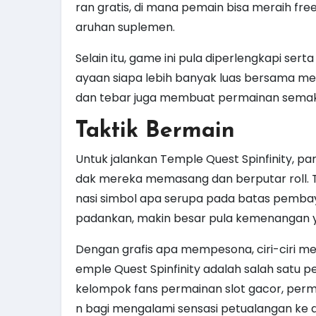
ran gratis, di mana pemain bisa meraih f
aruhan suplemen.
Selain itu, game ini pula diperlengkapi sert
ayaan siapa lebih banyak luas bersama menga
dan tebar juga membuat permainan semak
Taktik Bermain
Untuk jalankan Temple Quest Spinfinity, pa
dak mereka memasang dan berputar roll. T
nasi simbol apa serupa pada batas pembay
padankan, makin besar pula kemenangan ya
Dengan grafis apa mempesona, ciri-ciri m
emple Quest Spinfinity adalah salah satu 
kelompok fans permainan slot gacor, permain
n bagi mengalami sensasi petualangan ke 