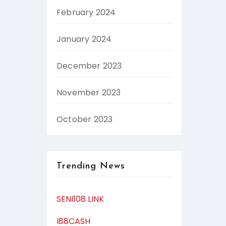
February 2024
January 2024
December 2023
November 2023
October 2023
Trending News
SENI108 LINK
I88CASH