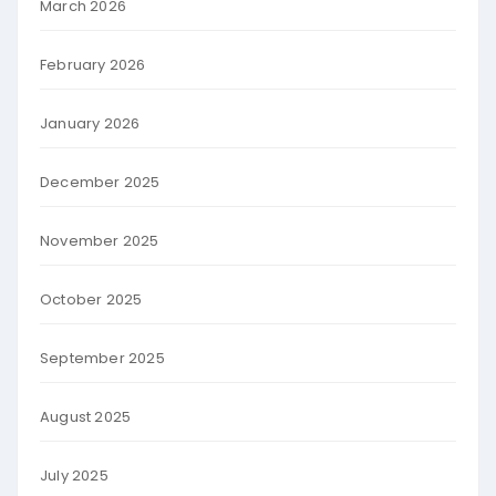
March 2026
February 2026
January 2026
December 2025
November 2025
October 2025
September 2025
August 2025
July 2025