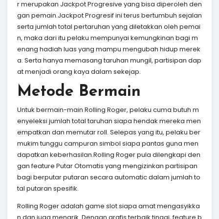
r merupakan Jackpot Progresive yang bisa diperoleh den
gan pemain.Jackpot Progresif ini terus bertumbuh sejalan
serta jumlah total pertaruhan yang diletakkan oleh pemai
n, maka dari itu pelaku mempunyai kemungkinan bagi m
enang hadiah luas yang mampu mengubah hidup merek
a. Serta hanya memasang taruhan mungil, partisipan dap
at menjadi orang kaya dalam sekejap.
Metode Bermain
Untuk bermain-main Rolling Roger, pelaku cuma butuh m
enyeleksi jumlah total taruhan siapa hendak mereka men
empatkan dan memutar roll. Selepas yang itu, pelaku ber
mukim tunggu campuran simbol siapa pantas guna men
dapatkan keberhasilan.Rolling Roger pula dilengkapi den
gan feature Putar Otomatis yang mengizinkan partisipan
bagi berputar putaran secara automatic dalam jumlah to
tal putaran spesifik.
Rolling Roger adalah game slot siapa amat mengasyikka
n dan juga menarik. Dengan grafis terbaik tinggi, feature b