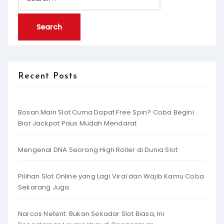
for:
Recent Posts
Bosan Main Slot Cuma Dapat Free Spin? Coba Begini
Biar Jackpot Paus Mudah Mendarat
Mengenal DNA Seorang High Roller di Dunia Slot
Pilihan Slot Online yang Lagi Viral dan Wajib Kamu Coba
Sekarang Juga
Narcos Netent: Bukan Sekadar Slot Biasa, Ini