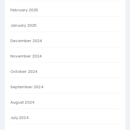
February 2025
January 2025
December 2024
November 2024
October 2024
September 2024
August 2024
July 2024