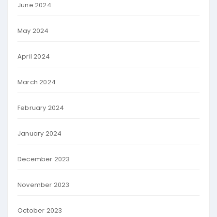
June 2024
May 2024
April 2024
March 2024
February 2024
January 2024
December 2023
November 2023
October 2023