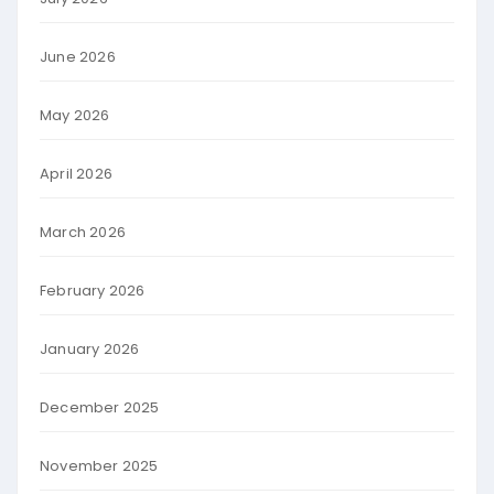
June 2026
May 2026
April 2026
March 2026
February 2026
January 2026
December 2025
November 2025