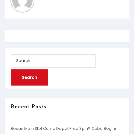
Search
for:
Recent Posts
Bosan Main Slot Cuma Dapat Free Spin? Coba Begini