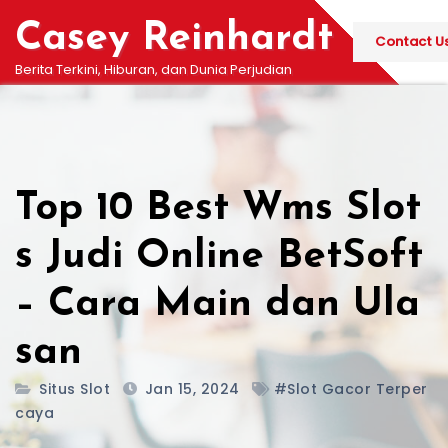
Skip
Casey Reinhardt
to
Contact U
content
Berita Terkini, Hiburan, dan Dunia Perjudian
Top 10 Best Wms Slot
s Judi Online BetSoft
– Cara Main dan Ula
san
Situs Slot
Jan 15, 2024
#slot Gacor Terper
Caya