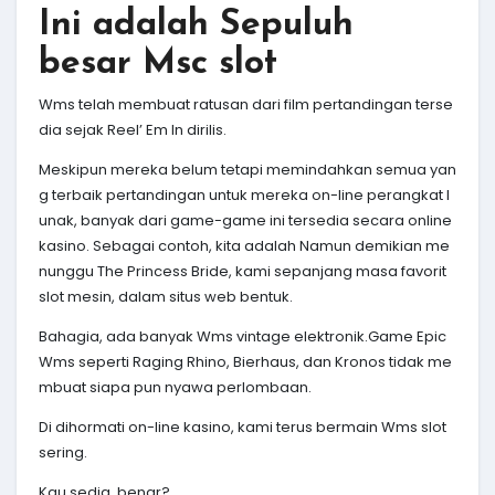
Ini adalah Sepuluh
besar Msc slot
Wms telah membuat ratusan dari film pertandingan terse
dia sejak Reel’ Em In dirilis.
Meskipun mereka belum tetapi memindahkan semua yan
g terbaik pertandingan untuk mereka on-line perangkat l
unak, banyak dari game-game ini tersedia secara online
kasino. Sebagai contoh, kita adalah Namun demikian me
nunggu The Princess Bride, kami sepanjang masa favorit
slot mesin, dalam situs web bentuk.
Bahagia, ada banyak Wms vintage elektronik.Game Epic
Wms seperti Raging Rhino, Bierhaus, dan Kronos tidak me
mbuat siapa pun nyawa perlombaan.
Di dihormati on-line kasino, kami terus bermain Wms slot
sering.
Kau sedia, benar?